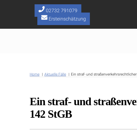
Skip
to
02732 791079
content
Ersteinschätzung
Home
Aktuelle Fälle
Ein straf- und straßenverkehrsrechtliche
Ein straf- und straßenve
142 StGB