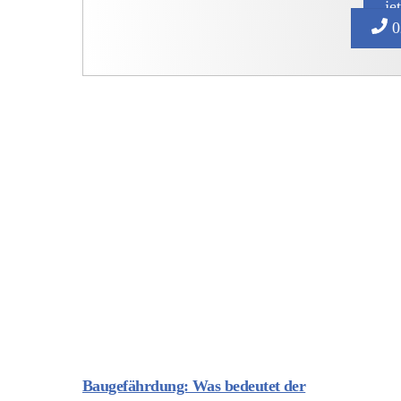
je
0
Baugefährdung: Was bedeutet der