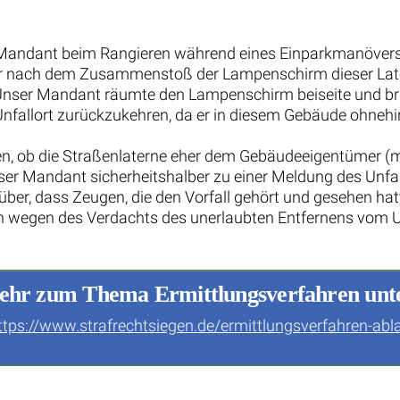
andant beim Rangieren während eines Einparkmanövers 
bar nach dem Zusammenstoß der Lampenschirm dieser Late
Unser Mandant räumte den Lampenschirm beiseite und brac
fallort zurückzukehren, da er in diesem Gebäude ohnehin 
en, ob die Straßenlaterne eher dem Gebäudeeigentümer (m
r Mandant sicherheitshalber zu einer Meldung des Unfallg
r, dass Zeugen, die den Vorfall gehört und gesehen hatten
n wegen des Verdachts des unerlaubten Entfernens vom U
hr zum Thema Ermittlungsverfahren unt
ttps://www.strafrechtsiegen.de/ermittlungsverfahren-abl