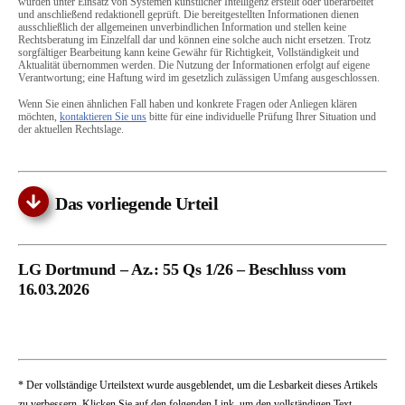
wurden unter Einsatz von Systemen künstlicher Intelligenz erstellt oder überarbeitet
und anschließend redaktionell geprüft. Die bereitgestellten Informationen dienen
ausschließlich der allgemeinen unverbindlichen Information und stellen keine
Rechtsberatung im Einzelfall dar und können eine solche auch nicht ersetzen. Trotz
sorgfältiger Bearbeitung kann keine Gewähr für Richtigkeit, Vollständigkeit und
Aktualität übernommen werden. Die Nutzung der Informationen erfolgt auf eigene
Verantwortung; eine Haftung wird im gesetzlich zulässigen Umfang ausgeschlossen.
Wenn Sie einen ähnlichen Fall haben und konkrete Fragen oder Anliegen klären
möchten,
kontaktieren Sie uns
bitte für eine individuelle Prüfung Ihrer Situation und
der aktuellen Rechtslage.
Das vorliegende Urteil
LG Dortmund – Az.: 55 Qs 1/26 – Beschluss vom
16.03.2026
* Der vollständige Urteilstext wurde ausgeblendet, um die Lesbarkeit dieses Artikels
zu verbessern. Klicken Sie auf den folgenden Link, um den vollständigen Text