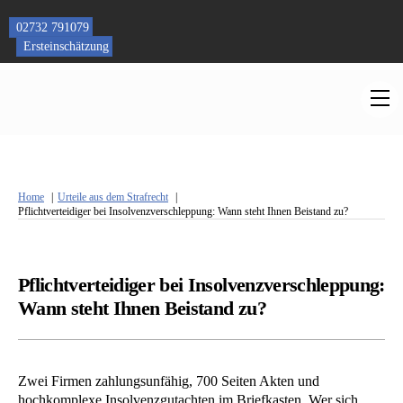
Skip
to
02732 791079
content
Ersteinschätzung
M
Home
Urteile aus dem Strafrecht
Pflichtverteidiger bei Insolvenzverschleppung: Wann steht Ihnen Beistand zu?
Pflichtverteidiger bei Insolvenzverschleppung:
Wann steht Ihnen Beistand zu?
Zwei Firmen zahlungsunfähig, 700 Seiten Akten und
hochkomplexe Insolvenzgutachten im Briefkasten. Wer sich