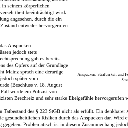
h in seinem körperlichen
ersehrtheit beeinträchtigt wird.
lung angesehen, durch die ein
Zustand entweder hervorgerufen
t das Anspucken
müssen jedoch stets
Rechtsprechung gab es bereits
ens des Opfers auf der Grundlage
ht Mainz sprach eine derartige
Anspucken: Strafbarkeit und F
 jedoch später vom
Sas
rde (Beschluss v. 18. August
Fall wurde ein Polizist von
zisten Brechreiz und sehr starke Ekelgefühle hervorgerufen 
 Tatbestand des § 223 StGB nicht als erfüllt. Ein denkbarer 
die gesundheitlichen Risiken durch das Anspucken dar. Wird e
ng gegeben. Problematisch ist in diesem Zusammenhang jedoc