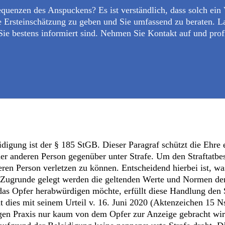
equenzen des Anspuckens? Es ist verständlich, dass solch ein 
re Ersteinschätzung zu geben und Sie umfassend zu beraten. L
ie bestens informiert sind. Nehmen Sie Kontakt auf und profi
digung ist der § 185 StGB. Dieser Paragraf schützt die Ehre 
er anderen Person gegenüber unter Strafe. Um den Straftatbe
ren Person verletzen zu können. Entscheidend hierbei ist, was
Zugrunde gelegt werden die geltenden Werte und Normen der 
das Opfer herabwürdigen möchte, erfüllt diese Handlung den 
dies mit seinem Urteil v. 16. Juni 2020 (Aktenzeichen 15 N
gigen Praxis nur kaum von dem Opfer zur Anzeige gebracht wird