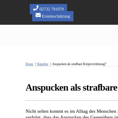
Skip
to
02732 791079
content
Ersteinschätzung
Home
Ratgeber
Anspucken als strafbare Körperverletzung?
Anspucken als strafbar
Nicht selten kommt es im Alltag des Menschen 
verfolgt, dass das Anspucken des Gegenübers im 