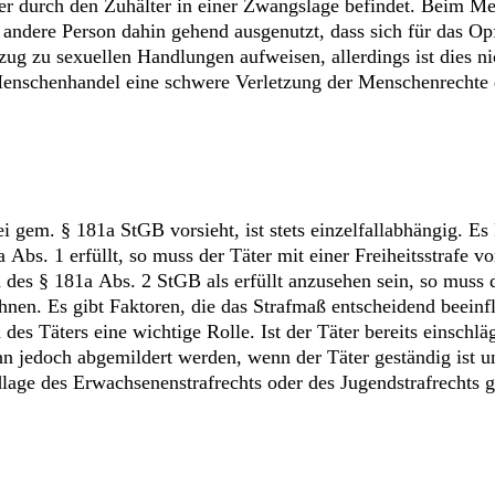
er durch den Zuhälter in einer Zwangslage befindet. Beim Me
andere Person dahin gehend ausgenutzt, dass sich für das Opf
g zu sexuellen Handlungen aufweisen, allerdings ist dies ni
Menschenhandel eine schwere Verletzung der Menschenrechte da
ei gem. § 181a StGB vorsieht, ist stets einzelfallabhängig.
Abs. 1 erfüllt, so muss der Täter mit einer Freiheitsstrafe 
n des § 181a Abs. 2 StGB als erfüllt anzusehen sein, so muss 
chnen. Es gibt Faktoren, die das Strafmaß entscheidend beein
 des Täters eine wichtige Rolle. Ist der Täter bereits einschl
 jedoch abgemildert werden, wenn der Täter geständig ist und
dlage des Erwachsenenstrafrechts oder des Jugendstrafrechts g