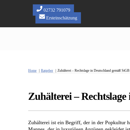
Skip
to
02732 791079
content
Ersteinschätzung
Home
Ratgeber
Zuhälterei – Rechtslage in Deutschland gemäß StGB
Zuhälterei – Rechtslag
Zuhälterei ist ein Begriff, der in der Popkultur
Mannes, der in luxuriösen Anzügen gekleidet is