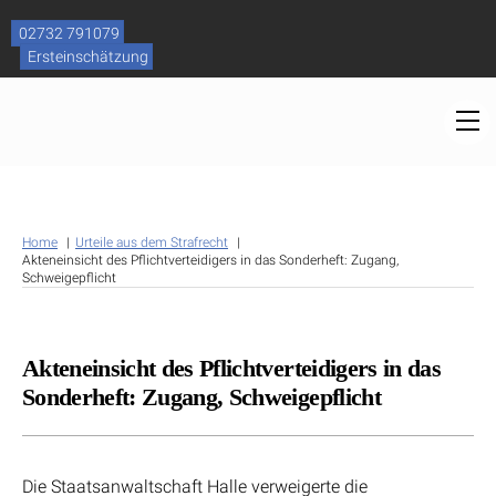
Skip
to
02732 791079
content
Ersteinschätzung
M
Home
Urteile aus dem Strafrecht
Akteneinsicht des Pflichtverteidigers in das Sonderheft: Zugang,
Schweigepflicht
Akteneinsicht des Pflichtverteidigers in das
Sonderheft: Zugang, Schweigepflicht
Die Staatsanwaltschaft Halle verweigerte die