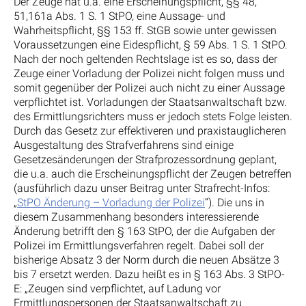
Der Zeuge hat u.a. eine Erscheinungspflicht, §§ 48,
51,161a Abs. 1 S. 1 StPO, eine Aussage- und
Wahrheitspflicht, §§ 153 ff. StGB sowie unter gewissen
Voraussetzungen eine Eidespflicht, § 59 Abs. 1 S. 1 StPO.
Nach der noch geltenden Rechtslage ist es so, dass der
Zeuge einer Vorladung der Polizei nicht folgen muss und
somit gegenüber der Polizei auch nicht zu einer Aussage
verpflichtet ist. Vorladungen der Staatsanwaltschaft bzw.
des Ermittlungsrichters muss er jedoch stets Folge leisten.
Durch das Gesetz zur effektiveren und praxistauglicheren
Ausgestaltung des Strafverfahrens sind einige
Gesetzesänderungen der Strafprozessordnung geplant,
die u.a. auch die Erscheinungspflicht der Zeugen betreffen
(ausführlich dazu unser Beitrag unter Strafrecht-Infos:
„
StPO Änderung – Vorladung der Polizei
“). Die uns in
diesem Zusammenhang besonders interessierende
Änderung betrifft den § 163 StPO, der die Aufgaben der
Polizei im Ermittlungsverfahren regelt. Dabei soll der
bisherige Absatz 3 der Norm durch die neuen Absätze 3
bis 7 ersetzt werden. Dazu heißt es in § 163 Abs. 3 StPO-
E: „Zeugen sind verpflichtet, auf Ladung vor
Ermittlungspersonen der Staatsanwaltschaft zu