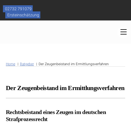
Skip
to
02732 791079
content
Ersteinschätzung
M
Home
Ratgeber
Der Zeugenbeistand im Ermittlungsverfahren
Der Zeugenbeistand im Ermittlungsverfahren
Rechtsbeistand eines Zeugen im deutschen
Strafprozessrecht