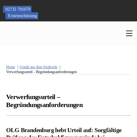
Skip
to
02732 791079
content
Ersteinschätzung
M
Home
Urteile aus dem Strafrecht
Verwerfungsurteil – Begründungsanforderungen
Verwerfungsurteil –
Begründungsanforderungen
OLG Brandenburg hebt Urteil auf: Sorgfältige