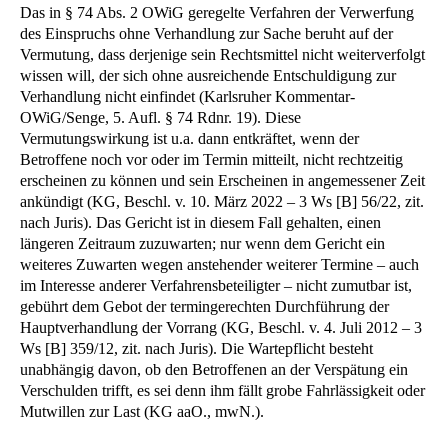
Das in § 74 Abs. 2 OWiG geregelte Verfahren der Verwerfung
des Einspruchs ohne Verhandlung zur Sache beruht auf der
Vermutung, dass derjenige sein Rechtsmittel nicht weiterverfolgt
wissen will, der sich ohne ausreichende Entschuldigung zur
Verhandlung nicht einfindet (Karlsruher Kommentar-
OWiG/Senge, 5. Aufl. § 74 Rdnr. 19). Diese
Vermutungswirkung ist u.a. dann entkräftet, wenn der
Betroffene noch vor oder im Termin mitteilt, nicht rechtzeitig
erscheinen zu können und sein Erscheinen in angemessener Zeit
ankündigt (KG, Beschl. v. 10. März 2022 – 3 Ws [B] 56/22, zit.
nach Juris). Das Gericht ist in diesem Fall gehalten, einen
längeren Zeitraum zuzuwarten; nur wenn dem Gericht ein
weiteres Zuwarten wegen anstehender weiterer Termine – auch
im Interesse anderer Verfahrensbeteiligter – nicht zumutbar ist,
gebührt dem Gebot der termingerechten Durchführung der
Hauptverhandlung der Vorrang (KG, Beschl. v. 4. Juli 2012 – 3
Ws [B] 359/12, zit. nach Juris). Die Wartepflicht besteht
unabhängig davon, ob den Betroffenen an der Verspätung ein
Verschulden trifft, es sei denn ihm fällt grobe Fahrlässigkeit oder
Mutwillen zur Last (KG aaO., mwN.).