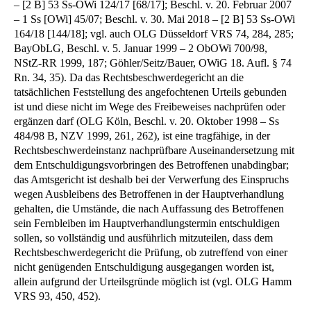
– [2 B] 53 Ss-OWi 124/17 [68/17]; Beschl. v. 20. Februar 2007
– 1 Ss [OWi] 45/07; Beschl. v. 30. Mai 2018 – [2 B] 53 Ss-OWi
164/18 [144/18]; vgl. auch OLG Düsseldorf VRS 74, 284, 285;
BayObLG, Beschl. v. 5. Januar 1999 – 2 ObOWi 700/98,
NStZ-RR 1999, 187; Göhler/Seitz/Bauer, OWiG 18. Aufl. § 74
Rn. 34, 35). Da das Rechtsbeschwerdegericht an die
tatsächlichen Feststellung des angefochtenen Urteils gebunden
ist und diese nicht im Wege des Freibeweises nachprüfen oder
ergänzen darf (OLG Köln, Beschl. v. 20. Oktober 1998 – Ss
484/98 B, NZV 1999, 261, 262), ist eine tragfähige, in der
Rechtsbeschwerdeinstanz nachprüfbare Auseinandersetzung mit
dem Entschuldigungsvorbringen des Betroffenen unabdingbar;
das Amtsgericht ist deshalb bei der Verwerfung des Einspruchs
wegen Ausbleibens des Betroffenen in der Hauptverhandlung
gehalten, die Umstände, die nach Auffassung des Betroffenen
sein Fernbleiben im Hauptverhandlungstermin entschuldigen
sollen, so vollständig und ausführlich mitzuteilen, dass dem
Rechtsbeschwerdegericht die Prüfung, ob zutreffend von einer
nicht genügenden Entschuldigung ausgegangen worden ist,
allein aufgrund der Urteilsgründe möglich ist (vgl. OLG Hamm
VRS 93, 450, 452).