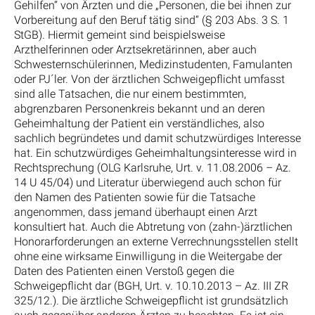
Gehilfen“ von Ärzten und die „Personen, die bei ihnen zur
Vorbereitung auf den Beruf tätig sind“ (§ 203 Abs. 3 S. 1
StGB). Hiermit gemeint sind beispielsweise
Arzthelferinnen oder Arztsekretärinnen, aber auch
Schwesternschülerinnen, Medizinstudenten, Famulanten
oder PJ´ler. Von der ärztlichen Schweigepflicht umfasst
sind alle Tatsachen, die nur einem bestimmten,
abgrenzbaren Personenkreis bekannt und an deren
Geheimhaltung der Patient ein verständliches, also
sachlich begründetes und damit schutzwürdiges Interesse
hat. Ein schutzwürdiges Geheimhaltungsinteresse wird in
Rechtsprechung (OLG Karlsruhe, Urt. v. 11.08.2006 – Az.
14 U 45/04) und Literatur überwiegend auch schon für
den Namen des Patienten sowie für die Tatsache
angenommen, dass jemand überhaupt einen Arzt
konsultiert hat. Auch die Abtretung von (zahn-)ärztlichen
Honorarforderungen an externe Verrechnungsstellen stellt
ohne eine wirksame Einwilligung in die Weitergabe der
Daten des Patienten einen Verstoß gegen die
Schweigepflicht dar (BGH, Urt. v. 10.10.2013 – Az. III ZR
325/12.). Die ärztliche Schweigepflicht ist grundsätzlich