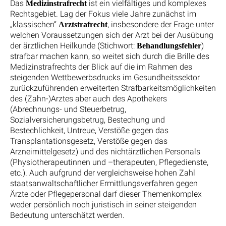
Das
ist ein vielfältiges und komplexes
Medizinstrafrecht
Rechtsgebiet. Lag der Fokus viele Jahre zunächst im
„klassischen“
, insbesondere der Frage unter
Arztstrafrecht
welchen Voraussetzungen sich der Arzt bei der Ausübung
der ärztlichen Heilkunde (Stichwort:
)
Behandlungsfehler
strafbar machen kann, so weitet sich durch die Brille des
Medizinstrafrechts der Blick auf die im Rahmen des
steigenden Wettbewerbsdrucks im Gesundheitssektor
zurückzuführenden erweiterten Strafbarkeitsmöglichkeiten
des (Zahn-)Arztes aber auch des Apothekers
(Abrechnungs- und Steuerbetrug,
Sozialversicherungsbetrug, Bestechung und
Bestechlichkeit, Untreue, Verstöße gegen das
Transplantationsgesetz, Verstöße gegen das
Arzneimittelgesetz) und des nichtärztlichen Personals
(Physiotherapeutinnen und –therapeuten, Pflegedienste,
etc.). Auch aufgrund der vergleichsweise hohen Zahl
staatsanwaltschaftlicher Ermittlungsverfahren gegen
Ärzte oder Pflegepersonal darf dieser Themenkomplex
weder persönlich noch juristisch in seiner steigenden
Bedeutung unterschätzt werden.