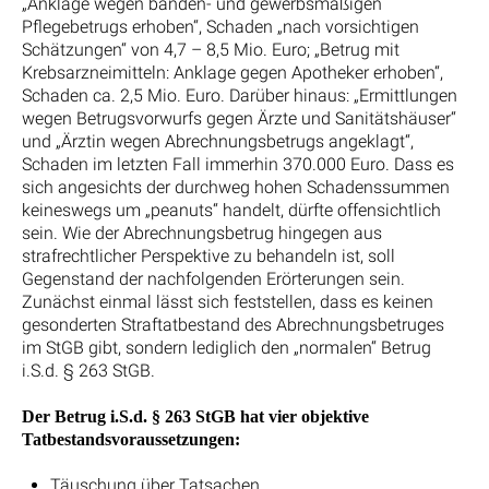
„Anklage wegen banden- und gewerbsmäßigen
Pflegebetrugs erhoben“, Schaden „nach vorsichtigen
Schätzungen“ von 4,7 – 8,5 Mio. Euro; „Betrug mit
Krebsarzneimitteln: Anklage gegen Apotheker erhoben“,
Schaden ca. 2,5 Mio. Euro. Darüber hinaus: „Ermittlungen
wegen Betrugsvorwurfs gegen Ärzte und Sanitätshäuser“
und „Ärztin wegen Abrechnungsbetrugs angeklagt“,
Schaden im letzten Fall immerhin 370.000 Euro. Dass es
sich angesichts der durchweg hohen Schadenssummen
keineswegs um „peanuts“ handelt, dürfte offensichtlich
sein. Wie der Abrechnungsbetrug hingegen aus
strafrechtlicher Perspektive zu behandeln ist, soll
Gegenstand der nachfolgenden Erörterungen sein.
Zunächst einmal lässt sich feststellen, dass es keinen
gesonderten Straftatbestand des Abrechnungsbetruges
im StGB gibt, sondern lediglich den „normalen“ Betrug
i.S.d. § 263 StGB.
Der Betrug i.S.d. § 263 StGB hat vier objektive
Tatbestandsvoraussetzungen:
Täuschung über Tatsachen