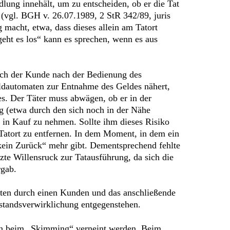
dlung innehält, um zu entscheiden, ob er die Tat
 (vgl. BGH v. 26.07.1989, 2 StR 342/89, juris
 macht, etwa, dass dieses allein am Tatort
geht es los“ kann es sprechen, wenn es aus
ich der Kunde nach der Bedienung des
eldautomaten zur Entnahme des Geldes nähert,
es. Der Täter muss abwägen, ob er in der
g (etwa durch den sich noch in der Nähe
 in Kauf zu nehmen. Sollte ihm dieses Risiko
 Tatort zu entfernen. In dem Moment, in dem ein
 „kein Zurück“ mehr gibt. Dementsprechend fehlte
tzte Willensruck zur Tatausführung, da sich die
rgab.
maten durch einen Kunden und das anschließende
estandsverwirklichung entgegenstehen.
inn beim „Skimming“ verneint werden. Beim