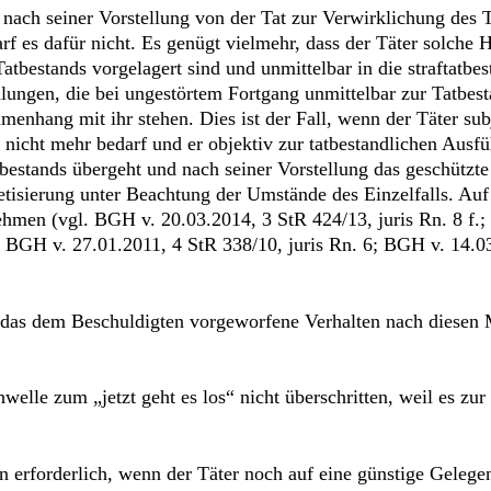
nach seiner Vorstellung von der Tat zur Verwirklichung des T
f es dafür nicht. Es genügt vielmehr, dass der Täter solche
Tatbestands vorgelagert sind und unmittelbar in die straftat
ndlungen, die bei ungestörtem Fortgang unmittelbar zur Tatbes
nhang mit ihr stehen. Dies ist der Fall, wenn der Täter subj
s nicht mehr bedarf und er objektiv zur tatbestandlichen Ausfü
estands übergeht und nach seiner Vorstellung das geschützte 
tisierung unter Beachtung der Umstände des Einzelfalls. Auf 
men (vgl. BGH v. 20.03.2014, 3 StR 424/13, juris Rn. 8 f.;
; BGH v. 27.01.2011, 4 StR 338/10, juris Rn. 6; BGH v. 14.03
 das dem Beschuldigten vorgeworfene Verhalten nach diesen Ma
chwelle zum „jetzt geht es los“ nicht überschritten, weil es z
n erforderlich, wenn der Täter noch auf eine günstige Gelege