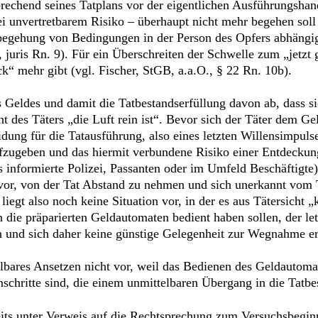
prechend seines Tatplans vor der eigentlichen Ausführungshan
bei unvertretbarem Risiko – überhaupt nicht mehr begehen soll
atbegehung von Bedingungen in der Person des Opfers abhängig
 juris Rn. 9). Für ein Überschreiten der Schwelle zum „jetzt 
k“ mehr gibt (vgl. Fischer, StGB, a.a.O., § 22 Rn. 10b).
eldes und damit die Tatbestandserfüllung davon ab, dass s
t des Täters „die Luft rein ist“. Bevor sich der Täter dem G
idung für die Tatausführung, also eines letzten Willensimpuls
aufzugeben und das hiermit verbundene Risiko einer Entdeckun
 informierte Polizei, Passanten oder im Umfeld Beschäftigte)
t vor, von der Tat Abstand zu nehmen und sich unerkannt vom
iegt also noch keine Situation vor, in der es aus Tätersicht
n die präparierten Geldautomaten bedient haben sollen, der le
 und sich daher keine günstige Gelegenheit zur Wegnahme e
ttelbares Ansetzen nicht vor, weil das Bedienen des Geldauto
chritte sind, die einem unmittelbaren Übergang in die Tatb
eits unter Verweis auf die Rechtsprechung zum Versuchsbeg