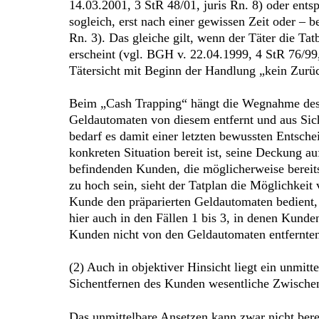
14.03.2001, 3 StR 48/01, juris Rn. 8) oder ents
sogleich, erst nach einer gewissen Zeit oder – 
Rn. 3). Das gleiche gilt, wenn der Täter die T
erscheint (vgl. BGH v. 22.04.1999, 4 StR 76/99,
Tätersicht mit Beginn der Handlung „kein Zurüc
Beim „Cash Trapping“ hängt die Wegnahme des G
Geldautomaten von diesem entfernt und aus Sich
bedarf es damit einer letzten bewussten Entsche
konkreten Situation bereit ist, seine Deckung 
befindenden Kunden, die möglicherweise bereits
zu hoch sein, sieht der Tatplan die Möglichkei
Kunde den präparierten Geldautomaten bedient, l
hier auch in den Fällen 1 bis 3, in denen Kunde
Kunden nicht von den Geldautomaten entfernten
(2) Auch in objektiver Hinsicht liegt ein unmi
Sichentfernen des Kunden wesentliche Zwischens
Das unmittelbare Ansetzen kann zwar nicht ber