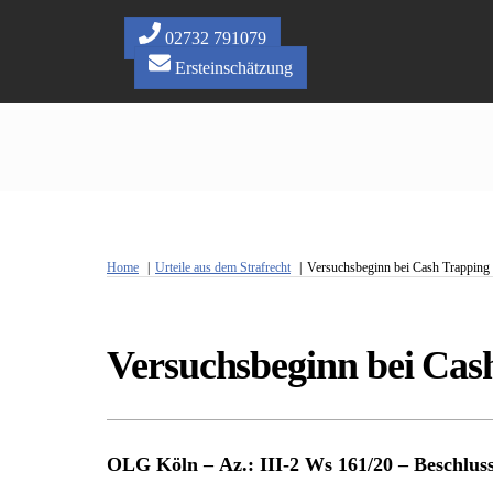
Skip
to
02732 791079
content
Ersteinschätzung
Home
Urteile aus dem Strafrecht
Versuchsbeginn bei Cash Trapping
Versuchsbeginn bei Cas
OLG Köln – Az.: III-2 Ws 161/20 – Beschlus