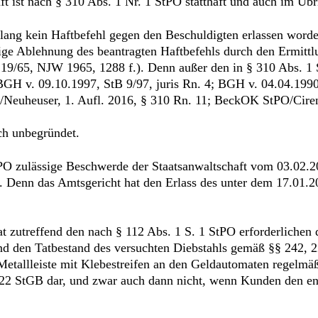
t ist nach § 310 Abs. 1 Nr. 1 StPO statthaft und auch im Übr
islang kein Haftbefehl gegen den Beschuldigten erlassen worde
ge Ablehnung des beantragten Haftbefehls durch den Ermittlu
19/65, NJW 1965, 1288 f.). Denn außer den in § 310 Abs. 1
BGH v. 09.10.1997, StB 9/97, juris Rn. 4; BGH v. 04.04.1990
Neuheuser, 1. Aufl. 2016, § 310 Rn. 11; BeckOK StPO/Cirene
ch unbegründet.
PO zulässige Beschwerde der Staatsanwaltschaft vom 03.02.
. Denn das Amtsgericht hat den Erlass des unter dem 17.01.2
t zutreffend den nach § 112 Abs. 1 S. 1 StPO erforderlichen 
d den Tatbestand des versuchten Diebstahls gemäß §§ 242, 2
Metallleiste mit Klebestreifen an den Geldautomaten regelmä
 22 StGB dar, und zwar auch dann nicht, wenn Kunden den en