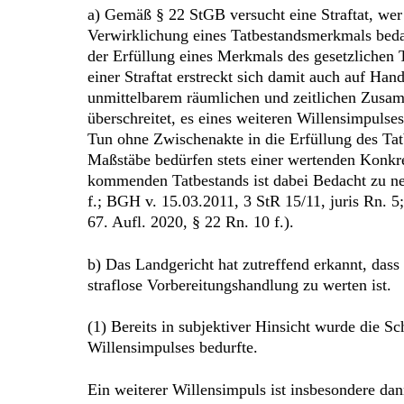
a) Gemäß § 22 StGB versucht eine Straftat, wer 
Verwirklichung eines Tatbestandsmerkmals bedar
der Erfüllung eines Merkmals des gesetzlichen 
einer Straftat erstreckt sich damit auch auf Ha
unmittelbarem räumlichen und zeitlichen Zusamme
überschreitet, es eines weiteren Willensimpulse
Tun ohne Zwischenakte in die Erfüllung des Tatb
Maßstäbe bedürfen stets einer wertenden Konkre
kommenden Tatbestands ist dabei Bedacht zu neh
f.; BGH v. 15.03.2011, 3 StR 15/11, juris Rn. 5
67. Aufl. 2020, § 22 Rn. 10 f.).
b) Das Landgericht hat zutreffend erkannt, dass
straflose Vorbereitungshandlung zu werten ist.
(1) Bereits in subjektiver Hinsicht wurde die S
Willensimpulses bedurfte.
Ein weiterer Willensimpuls ist insbesondere dan