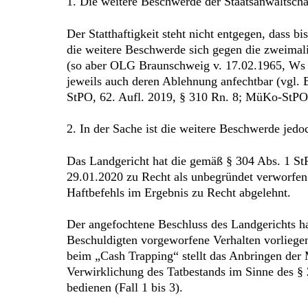
1. Die weitere Beschwerde der Staatsanwaltschaf
Der Statthaftigkeit steht nicht entgegen, dass b
die weitere Beschwerde sich gegen die zweimali
(so aber OLG Braunschweig v. 17.02.1965, Ws 
jeweils auch deren Ablehnung anfechtbar (vgl. 
StPO, 62. Aufl. 2019, § 310 Rn. 8; MüKo-StPO/
2. In der Sache ist die weitere Beschwerde jedo
Das Landgericht hat die gemäß § 304 Abs. 1 St
29.01.2020 zu Recht als unbegründet verworfen
Haftbefehls im Ergebnis zu Recht abgelehnt.
Der angefochtene Beschluss des Landgerichts ha
Beschuldigten vorgeworfene Verhalten vorliegen
beim „Cash Trapping“ stellt das Anbringen der 
Verwirklichung des Tatbestands im Sinne des §
bedienen (Fall 1 bis 3).