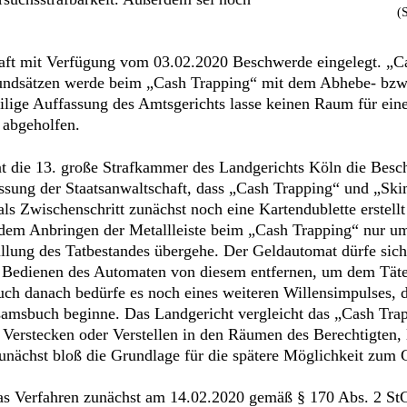
(
haft mit Verfügung vom 03.02.2020 Beschwerde eingelegt. „C
rundsätzen werde beim „Cash Trapping“ mit dem Abhebe- bz
eilige Auffassung des Amtsgerichts lasse keinen Raum für ein
 abgeholfen.
t die 13. große Strafkammer des Landgerichts Köln die Besch
assung der Staatsanwaltschaft, dass „Cash Trapping“ und „Ski
s Zwischenschritt zunächst noch eine Kartendublette erstell
dem Anbringen der Metallleiste beim „Cash Trapping“ nur um 
llung des Tatbestandes übergehe. Der Geldautomat dürfe sich 
Bedienen des Automaten von diesem entfernen, um dem Täter
Auch danach bedürfe es noch eines weiteren Willensimpulses, d
amsbuch beginne. Das Landgericht vergleicht das „Cash Trapp
erstecken oder Verstellen in den Räumen des Berechtigten,
zunächst bloß die Grundlage für die spätere Möglichkeit zum
as Verfahren zunächst am 14.02.2020 gemäß § 170 Abs. 2 StGB