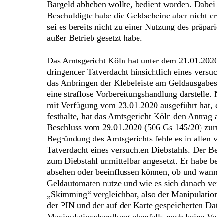
Bargeld abheben wollte, bedient worden. Dabei s
Beschuldigte habe die Geldscheine aber nicht erl
sei es bereits nicht zu einer Nutzung des präp
außer Betrieb gesetzt habe.
Das Amtsgericht Köln hat unter dem 21.01.2020
dringender Tatverdacht hinsichtlich eines versuc
das Anbringen der Klebeleiste am Geldausgabes
eine straflose Vorbereitungshandlung darstelle
mit Verfügung vom 23.01.2020 ausgeführt hat, d
festhalte, hat das Amtsgericht Köln den Antrag 
Beschluss vom 29.01.2020 (506 Gs 145/20) zur
Begründung des Amtsgerichts fehle es in allen 
Tatverdacht eines versuchten Diebstahls. Der Be
zum Diebstahl unmittelbar angesetzt. Er habe b
absehen oder beeinflussen können, ob und wann 
Geldautomaten nutze und wie es sich danach ver
„Skimming“ vergleichbar, also der Manipulati
der PIN und der auf der Karte gespeicherten Da
Manipulationshandlung ebenfalls noch keine Ve