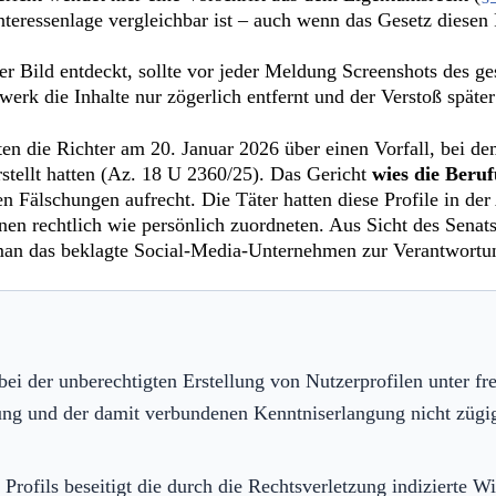
nteressenlage vergleichbar ist – auch wenn das Gesetz diesen F
 Bild entdeckt, sollte vor jeder Meldung Screenshots des ges
werk die Inhalte nur zögerlich entfernt und der Verstoß spät
en die Richter am 20. Januar 2026 über einen Vorfall, bei
tellt hatten (Az. 18 U 2360/25). Das Gericht
wies die Beru
en Fälschungen aufrecht. Die Täter hatten diese Profile in de
en rechtlich wie persönlich zuordneten. Aus Sicht des Senats 
e man das beklagte Social-Media-Unternehmen zur Verantwortu
 bei der unberechtigten Erstellung von Nutzerprofilen unter 
ng und der damit verbundenen Kenntniserlangung nicht zügig
Profils beseitigt die durch die Rechtsverletzung indizierte Wi