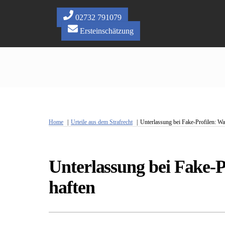
Skip
to
02732 791079
content
Ersteinschätzung
Home
Urteile aus dem Strafrecht
Unterlassung bei Fake-Profilen: Wan
Unterlassung bei Fake-P
haften