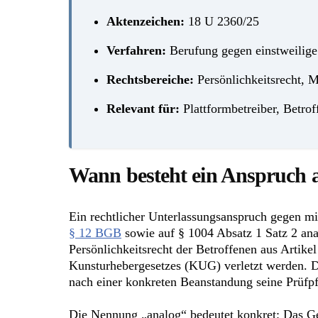
Aktenzeichen:
18 U 2360/25
Verfahren:
Berufung gegen einstweilig
Rechtsbereiche:
Persönlichkeitsrecht, M
Relevant für:
Plattformbetreiber, Betro
Wann besteht ein Anspruch a
Ein rechtlicher Unterlassungsanspruch gegen m
§ 12 BGB
sowie auf § 1004 Absatz 1 Satz 2 ana
Persönlichkeitsrecht der Betroffenen aus Artike
Kunsturhebergesetzes (KUG) verletzt werden. Die 
nach einer konkreten Beanstandung seine Prüfpfl
Die Nennung „analog“ bedeutet konkret: Das Ger