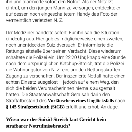
ihn und alarmierte sofort den Notruf. Als der Notarzt
eintraf, um den jungen Mann zu versorgen, entdeckte er
auf dessen noch eingeschaltetem Handy das Foto der
vermeintlich verletzten N. Z.
Der Mediziner handelte sofort. Für ihn sah die Situation
eindeutig aus: Hier gab es möglicherweise einen zweiten,
noch unentdeckten Suizidversuch. Er informierte die
Rettungsleitstelle über seinen Verdacht. Diese wiederum
schaltete die Polizei ein. Um 22:20 Uhr, knapp eine Stunde
nach dem ursprünglichen Ketchup-Streich, trat die Polizei
die Wohnungstür von N. Z. ein, um den Rettungskräften
Zugang zu verschaffen. Der inszenierte Notfall hatte einen
echten Einsatz ausgelöst – jedoch auf einem Weg, den
sich die beiden Verursacherinnen niemals ausgemalt
hatten. Die Staatsanwaltschaft Gera sah darin den
Straftatbestand des
nach
Vortäuschens eines Unglücksfalls
erfüllt und erhob Anklage.
§ 145 Strafgesetzbuch (StGB)
Wieso war der Suizid-Streich laut Gericht kein
strafbarer Notrufmissbrauch?