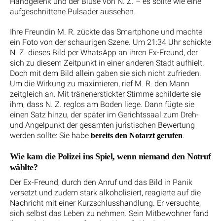
Handgelenk und der Bluse von N. Z. – es sollte wie eine
aufgeschnittene Pulsader aussehen.
Ihre Freundin M. R. zückte das Smartphone und machte
ein Foto von der schaurigen Szene. Um 21:34 Uhr schickte
N. Z. dieses Bild per WhatsApp an ihren Ex-Freund, der
sich zu diesem Zeitpunkt in einer anderen Stadt aufhielt.
Doch mit dem Bild allein gaben sie sich nicht zufrieden.
Um die Wirkung zu maximieren, rief M. R. den Mann
zeitgleich an. Mit tränenerstickter Stimme schilderte sie
ihm, dass N. Z. reglos am Boden liege. Dann fügte sie
einen Satz hinzu, der später im Gerichtssaal zum Dreh-
und Angelpunkt der gesamten juristischen Bewertung
werden sollte: Sie habe
.
bereits den Notarzt gerufen
Wie kam die Polizei ins Spiel, wenn niemand den Notruf
wählte?
Der Ex-Freund, durch den Anruf und das Bild in Panik
versetzt und zudem stark alkoholisiert, reagierte auf die
Nachricht mit einer Kurzschlusshandlung. Er versuchte,
sich selbst das Leben zu nehmen. Sein Mitbewohner fand