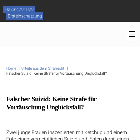
Skip
to
02732 791079
content
Ersteinschätzung
M
Home
Urteile aus dem Strafrecht
Falscher Suizid: Keine Strafe für Vortäuschung Unglücksfall?
Falscher Suizid: Keine Strafe für
Vortäuschung Unglücksfall?
Zwei junge Frauen inszenierten mit Ketchup und einem
Foto einen vermeintlichen Suizid und lösten damit einen