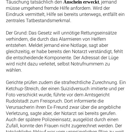
Täuschung tatsächlich den
, jemand
Anschein erweckt
müsse umgehend fremde Hilfe anfordern. Wird der
Eindruck vermittelt, Hilfe sei bereits unterwegs, entfällt ein
zentrales Tatbestandsmerkmal.
Der Grund: Das Gesetz will unnötige Rettungseinsätze
verhindern, die durch das Alarmieren von Helfern
entstehen. Meldet jemand eine Notlage, sagt aber
gleichzeitig, er habe bereits den Notarzt verständigt, fehlt
die entscheidende Komponente. Der Adressat der Lüge
wird nicht dazu verleitet, selbst Notrufnummern zu
wählen.
Gerichte prüfen zudem die strafrechtliche Zurechnung. Ein
Ketchup-Streich, der einen Suizidversuch imitierte und per
Foto verschickt wurde, führte vor dem Amtsgericht
Rudolstadt zum Freispruch. Dort informierte die
Verursacherin ihren Ex-Freund zwar über die angebliche
Verletzung, sagte aber, der Notarzt sei bereits gerufen.
Auch der spätere Polizeieinsatz, ausgelöst durch einen
Zufall, konnte den Frauen nicht zugerechnet werden. Der
tatsächliche Ablauf war vom ursprünglichen Plan zu weit