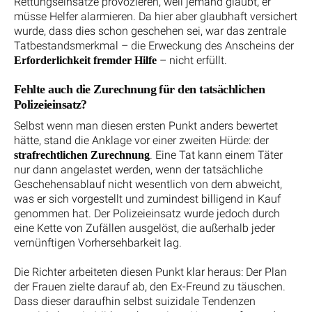
Rettungseinsätze provozieren, weil jemand glaubt, er
müsse Helfer alarmieren. Da hier aber glaubhaft versichert
wurde, dass dies schon geschehen sei, war das zentrale
Tatbestandsmerkmal – die Erweckung des Anscheins der
– nicht erfüllt.
Erforderlichkeit fremder Hilfe
Fehlte auch die Zurechnung für den tatsächlichen
Polizeieinsatz?
Selbst wenn man diesen ersten Punkt anders bewertet
hätte, stand die Anklage vor einer zweiten Hürde: der
. Eine Tat kann einem Täter
strafrechtlichen Zurechnung
nur dann angelastet werden, wenn der tatsächliche
Geschehensablauf nicht wesentlich von dem abweicht,
was er sich vorgestellt und zumindest billigend in Kauf
genommen hat. Der Polizeieinsatz wurde jedoch durch
eine Kette von Zufällen ausgelöst, die außerhalb jeder
vernünftigen Vorhersehbarkeit lag.
Die Richter arbeiteten diesen Punkt klar heraus: Der Plan
der Frauen zielte darauf ab, den Ex-Freund zu täuschen.
Dass dieser daraufhin selbst suizidale Tendenzen