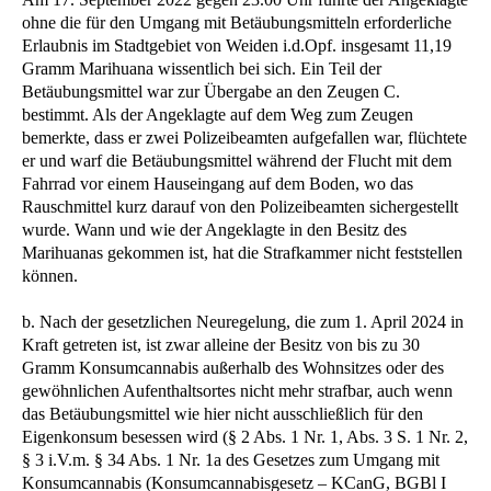
ohne die für den Umgang mit Betäubungsmitteln erforderliche
Erlaubnis im Stadtgebiet von Weiden i.d.Opf. insgesamt 11,19
Gramm Marihuana wissentlich bei sich. Ein Teil der
Betäubungsmittel war zur Übergabe an den Zeugen C.
bestimmt. Als der Angeklagte auf dem Weg zum Zeugen
bemerkte, dass er zwei Polizeibeamten aufgefallen war, flüchtete
er und warf die Betäubungsmittel während der Flucht mit dem
Fahrrad vor einem Hauseingang auf dem Boden, wo das
Rauschmittel kurz darauf von den Polizeibeamten sichergestellt
wurde. Wann und wie der Angeklagte in den Besitz des
Marihuanas gekommen ist, hat die Strafkammer nicht feststellen
können.
b. Nach der gesetzlichen Neuregelung, die zum 1. April 2024 in
Kraft getreten ist, ist zwar alleine der Besitz von bis zu 30
Gramm Konsumcannabis außerhalb des Wohnsitzes oder des
gewöhnlichen Aufenthaltsortes nicht mehr strafbar, auch wenn
das Betäubungsmittel wie hier nicht ausschließlich für den
Eigenkonsum besessen wird (§ 2 Abs. 1 Nr. 1, Abs. 3 S. 1 Nr. 2,
§ 3 i.V.m. § 34 Abs. 1 Nr. 1a des Gesetzes zum Umgang mit
Konsumcannabis (Konsumcannabisgesetz – KCanG, BGBl I