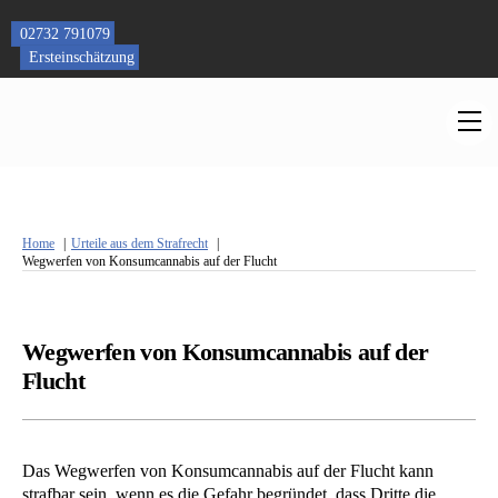
Skip
to
02732 791079
content
Ersteinschätzung
M
Home
Urteile aus dem Strafrecht
Wegwerfen von Konsumcannabis auf der Flucht
Wegwerfen von Konsumcannabis auf der
Flucht
Das Wegwerfen von Konsumcannabis auf der Flucht kann
strafbar sein, wenn es die Gefahr begründet, dass Dritte die