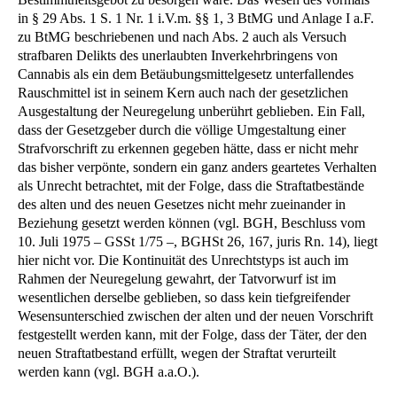
in § 29 Abs. 1 S. 1 Nr. 1 i.V.m. §§ 1, 3 BtMG und Anlage I a.F.
zu BtMG beschriebenen und nach Abs. 2 auch als Versuch
strafbaren Delikts des unerlaubten Inverkehrbringens von
Cannabis als ein dem Betäubungsmittelgesetz unterfallendes
Rauschmittel ist in seinem Kern auch nach der gesetzlichen
Ausgestaltung der Neuregelung unberührt geblieben. Ein Fall,
dass der Gesetzgeber durch die völlige Umgestaltung einer
Strafvorschrift zu erkennen gegeben hätte, dass er nicht mehr
das bisher verpönte, sondern ein ganz anders geartetes Verhalten
als Unrecht betrachtet, mit der Folge, dass die Straftatbestände
des alten und des neuen Gesetzes nicht mehr zueinander in
Beziehung gesetzt werden können (vgl. BGH, Beschluss vom
10. Juli 1975 – GSSt 1/75 –, BGHSt 26, 167, juris Rn. 14), liegt
hier nicht vor. Die Kontinuität des Unrechtstyps ist auch im
Rahmen der Neuregelung gewahrt, der Tatvorwurf ist im
wesentlichen derselbe geblieben, so dass kein tiefgreifender
Wesensunterschied zwischen der alten und der neuen Vorschrift
festgestellt werden kann, mit der Folge, dass der Täter, der den
neuen Straftatbestand erfüllt, wegen der Straftat verurteilt
werden kann (vgl. BGH a.a.O.).