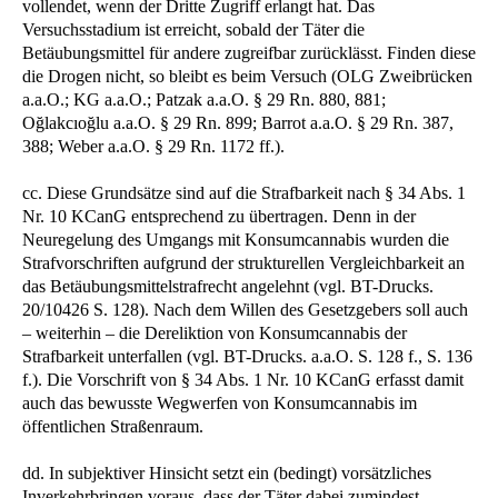
vollendet, wenn der Dritte Zugriff erlangt hat. Das
Versuchsstadium ist erreicht, sobald der Täter die
Betäubungsmittel für andere zugreifbar zurücklässt. Finden diese
die Drogen nicht, so bleibt es beim Versuch (OLG Zweibrücken
a.a.O.; KG a.a.O.; Patzak a.a.O. § 29 Rn. 880, 881;
Oğlakcıoğlu a.a.O. § 29 Rn. 899; Barrot a.a.O. § 29 Rn. 387,
388; Weber a.a.O. § 29 Rn. 1172 ff.).
cc. Diese Grundsätze sind auf die Strafbarkeit nach § 34 Abs. 1
Nr. 10 KCanG entsprechend zu übertragen. Denn in der
Neuregelung des Umgangs mit Konsumcannabis wurden die
Strafvorschriften aufgrund der strukturellen Vergleichbarkeit an
das Betäubungsmittelstrafrecht angelehnt (vgl. BT-Drucks.
20/10426 S. 128). Nach dem Willen des Gesetzgebers soll auch
– weiterhin – die Dereliktion von Konsumcannabis der
Strafbarkeit unterfallen (vgl. BT-Drucks. a.a.O. S. 128 f., S. 136
f.). Die Vorschrift von § 34 Abs. 1 Nr. 10 KCanG erfasst damit
auch das bewusste Wegwerfen von Konsumcannabis im
öffentlichen Straßenraum.
dd. In subjektiver Hinsicht setzt ein (bedingt) vorsätzliches
Inverkehrbringen voraus, dass der Täter dabei zumindest