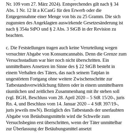
Nr. 109 vom 27. März 2024). Entsprechendes gilt nach § 34
Abs. 1 Nr. 12 lit a KCanG für den Erwerb oder die
Entgegennahme einer Menge von bis zu 25 Gramm. Die sich
zugunsten des Angeklagten auswirkende Gesetzesänderung ist
nach § 354a StPO und § 2 Abs. 3 StGB in der Revision zu
beachten.
c. Die Feststellungen tragen auch keine Verurteilung wegen
versuchter Abgabe von Konsumcannabis. Denn die Grenze zum
Versuchsstadium war hier noch nicht überschritten. Ein
unmittelbares Ansetzen im Sinne des § 22 StGB besteht in
einem Verhalten des Täters, das nach seinem Tatplan in
ungestörtem Fortgang ohne weitere Zwischenschritte zur
Tatbestandsverwirklichung führen oder in einem unmittelbaren
räumlichen und zeitlichen Zusammenhang mit ihr stehen soll
(vgl. BGH, Beschluss vom 28. April 2020 – 5 StR 15/20-, juris
Rn. 4, und Beschluss vom 14. Januar 2020 – 4 StR 397/19-,
juris jeweils mwN). Bezüglich des Tatbestands der unerlaubten
Abgabe von Betäubungsmitteln wird die Schwelle zum
Versuchsbeginn erst überschritten, wenn der Täter unmittelbar
zur Überlassung der Betäubungsmittel ansetzt