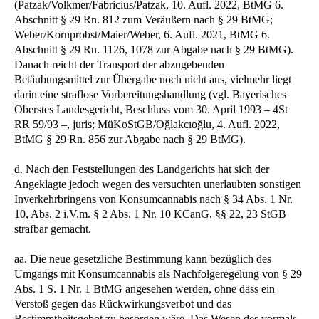
(Patzak/Volkmer/Fabricius/Patzak, 10. Aufl. 2022, BtMG 6.
Abschnitt § 29 Rn. 812 zum Veräußern nach § 29 BtMG;
Weber/Kornprobst/Maier/Weber, 6. Aufl. 2021, BtMG 6.
Abschnitt § 29 Rn. 1126, 1078 zur Abgabe nach § 29 BtMG).
Danach reicht der Transport der abzugebenden
Betäubungsmittel zur Übergabe noch nicht aus, vielmehr liegt
darin eine straflose Vorbereitungshandlung (vgl. Bayerisches
Oberstes Landesgericht, Beschluss vom 30. April 1993 – 4St
RR 59/93 –, juris; MüKoStGB/Oğlakcıoğlu, 4. Aufl. 2022,
BtMG § 29 Rn. 856 zur Abgabe nach § 29 BtMG).
d. Nach den Feststellungen des Landgerichts hat sich der
Angeklagte jedoch wegen des versuchten unerlaubten sonstigen
Inverkehrbringens von Konsumcannabis nach § 34 Abs. 1 Nr.
10, Abs. 2 i.V.m. § 2 Abs. 1 Nr. 10 KCanG, §§ 22, 23 StGB
strafbar gemacht.
aa. Die neue gesetzliche Bestimmung kann bezüglich des
Umgangs mit Konsumcannabis als Nachfolgeregelung von § 29
Abs. 1 S. 1 Nr. 1 BtMG angesehen werden, ohne dass ein
Verstoß gegen das Rückwirkungsverbot und das
Bestimmtheitsgebot zu besorgen wäre. Das Wesen des vormals