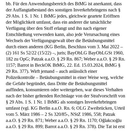
bb. Für den Anwendungsbereich des BtMG ist anerkannt, dass
der Auffangtatbestand des sonstigen Inverkehrbringens nach §
29 Abs. 1 S. 1 Nr. 1 BtMG jedes, gleichwie geartete Eröffnen
der Möglichkeit umfasst, dass ein anderer die tatsächliche
Verfügung über den Stoff erlangt und ihn nach eigener
Entschließung verwenden kann, also jede Verursachung eines
Wechsels der Verfügungsgewalt über die Betäubungsmittel
durch einen anderen (KG Berlin, Beschluss vom 3. Mai 2022 –
(2) 161 Ss 52/22 (15/22) –, juris; BayObLG BayObLGSt 1960,
182 zu OpG; Patzak a.a.O. § 29 Rn. 867; Weber a.a.O. § 29 Rn.
1157; Barrot in BeckOK BtMG, 22. Ed. 15.03.2024, BtMG §
29 Rn. 377). Wirft jemand – auch anlässlich einer
Polizeikontrolle – Betäubungsmittel in einer Weise weg, welche
die Gefahr begründet, dass Dritte die Betäubungsmittel
auffinden, konsumieren oder weitergeben, war dieses Verhalten
nach der bisher geltenden Rechtslage von der Strafvorschrift von
§ 29 Abs. 1 S. 1 Nr. 1 BtMG als sonstiges Inverkehrbringen
umfasst (vgl. KG Berlin a.a.O. Rn. 6; OLG Zweibrücken, Urteil
vom 5. März 1986 – 2 Ss 320/85-, NStZ 1986, 558; Patzak
a.a.O. § 29 Rn. 871; Weber a.a.O. § 29 Rn. 1170; Oğlakcıoğlu
a.a.O. § 29 Rn. 899; Barrot a.a.O. § 29 Rn. 378). Die Tat ist erst