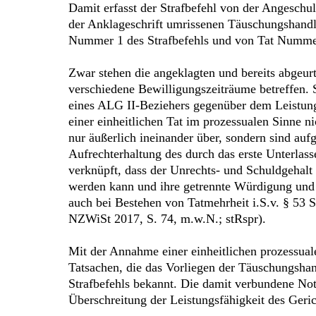
Damit erfasst der Strafbefehl von der Angeschu
der Anklageschrift umrissenen Täuschungshandl
Nummer 1 des Strafbefehls und von Tat Nummer 
Zwar stehen die angeklagten und bereits abgeurt
verschiedene Bewilligungszeiträume betreffen. 
eines ALG II-Beziehers gegenüber dem Leistun
einer einheitlichen Tat im prozessualen Sinne n
nur äußerlich ineinander über, sondern sind a
Aufrechterhaltung des durch das erste Unterlasse
verknüpft, dass der Unrechts- und Schuldgehalt
werden kann und ihre getrennte Würdigung und 
auch bei Bestehen von Tatmehrheit i.S.v. § 53 
NZWiSt 2017, S. 74, m.w.N.; stRspr).
Mit der Annahme einer einheitlichen prozessual
Tatsachen, die das Vorliegen der Täuschungshand
Strafbefehls bekannt. Die damit verbundene Not
Überschreitung der Leistungsfähigkeit des Geric