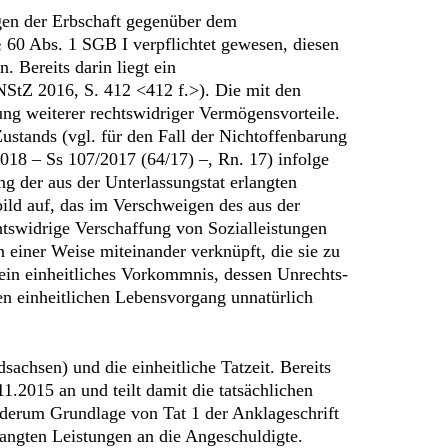
igen der Erbschaft gegenüber dem
§ 60 Abs. 1 SGB I verpflichtet gewesen, diesen
 Bereits darin liegt ein
NStZ 2016, S. 412 <412 f.>). Die mit den
ng weiterer rechtswidriger Vermögensvorteile.
ustands (vgl. für den Fall der Nichtoffenbarung
18 – Ss 107/2017 (64/17) –, Rn. 17) infolge
ng der aus der Unterlassungstat erlangten
bild auf, das im Verschweigen des aus der
echtswidrige Verschaffung von Sozialleistungen
 einer Weise miteinander verknüpft, die sie zu
 ein einheitliches Vorkommnis, dessen Unrechts-
n einheitlichen Lebensvorgang unnatürlich
sachsen) und die einheitliche Tatzeit. Bereits
1.2015 an und teilt damit die tatsächlichen
ederum Grundlage von Tat 1 der Anklageschrift
langten Leistungen an die Angeschuldigte.