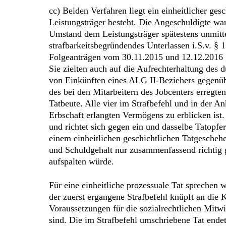
cc) Beiden Verfahren liegt ein einheitlicher g
Leistungsträger besteht. Die Angeschuldigte wa
Umstand dem Leistungsträger spätestens unmitte
strafbarkeitsbegründendes Unterlassen i.S.v. §
Folgeanträgen vom 30.11.2015 und 12.12.2016 g
Sie zielten auch auf die Aufrechterhaltung des 
von Einkünften eines ALG II-Beziehers gegenüb
des bei den Mitarbeitern des Jobcenters erregte
Tatbeute. Alle vier im Strafbefehl und in der A
Erbschaft erlangten Vermögens zu erblicken ist. 
und richtet sich gegen ein und dasselbe Tatopfe
einem einheitlichen geschichtlichen Tatgescheh
und Schuldgehalt nur zusammenfassend richtig 
aufspalten würde.
Für eine einheitliche prozessuale Tat sprechen w
der zuerst ergangene Strafbefehl knüpft an die 
Voraussetzungen für die sozialrechtlichen Mitw
sind. Die im Strafbefehl umschriebene Tat ende