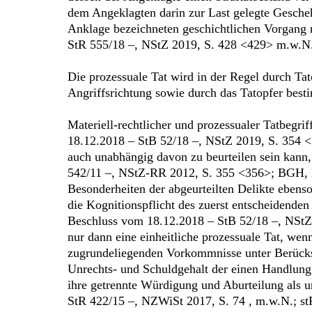
dem Angeklagten darin zur Last gelegte Gescheh
Anklage bezeichneten geschichtlichen Vorgang 
StR 555/18 –, NStZ 2019, S. 428 <429> m.w.N.
Die prozessuale Tat wird in der Regel durch Ta
Angriffsrichtung sowie durch das Tatopfer be
Materiell-rechtlicher und prozessualer Tatbegr
18.12.2018 – StB 52/18 –, NStZ 2019, S. 354 <35
auch unabhängig davon zu beurteilen sein kann,
542/11 –, NStZ-RR 2012, S. 355 <356>; BGH, B
Besonderheiten der abgeurteilten Delikte ebens
die Kognitionspflicht des zuerst entscheidende
Beschluss vom 18.12.2018 – StB 52/18 –, NStZ 
nur dann eine einheitliche prozessuale Tat, we
zugrundeliegenden Vorkommnisse unter Berücksic
Unrechts- und Schuldgehalt der einen Handlung
ihre getrennte Würdigung und Aburteilung als 
StR 422/15 –, NZWiSt 2017, S. 74 , m.w.N.; st