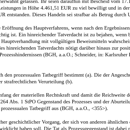
nerwähnt gelassen. Ihr seien daraufhin mit Bescheid vom 17
 Leistungen in Höhe 4.461,51 EUR zu viel bewilligt und in de
 entstanden. Dieses Handeln sei strafbar als Betrug durch 
e Eröffnung des Hauptverfahrens, wenn nach den Ergebnissen 
chtig ist. Ein hinreichender Tatverdacht ist zu bejahen, wenn
er Hauptverhandlung mit vollgültigen Beweismitteln wahrsche
s hinreichenden Tatverdachts nötigt darüber hinaus zur posit
Prozesshindernissen (BGH, a.a.O.; Schneider, in: Karlsruher
 den prozessualen Tatbegriff bestimmt (a). Die der Angesch
r strafrechtlichen Verurteilung (b).
fang der materiellen Rechtskraft und damit die Reichweite d
 264 Abs. 1 StPO Gegenstand des Prozesses und der Aburteilu
prozessualen Tatbegriff aus (BGH, a.a.O., <355>).
icher geschichtlicher Vorgang, der sich von anderen ähnlichen
wirklicht haben soll. Die Tat als Prozessgegenstand ist dabei