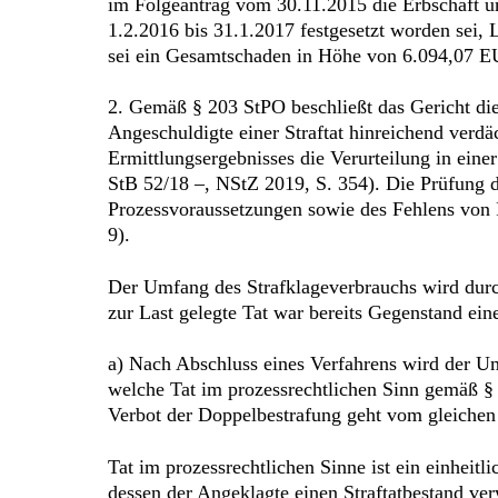
im Folgeantrag vom 30.11.2015 die Erbschaft u
1.2.2016 bis 31.1.2017 festgesetzt worden sei,
sei ein Gesamtschaden in Höhe von 6.094,07 EUR
2. Gemäß § 203 StPO beschließt das Gericht di
Angeschuldigte einer Straftat hinreichend verdä
Ermittlungsergebnisses die Verurteilung in ein
StB 52/18 –, NStZ 2019, S. 354). Die Prüfung de
Prozessvoraussetzungen sowie des Fehlens von 
9).
Der Umfang des Strafklageverbrauchs wird durch
zur Last gelegte Tat war bereits Gegenstand eine
a) Nach Abschluss eines Verfahrens wird der Um
welche Tat im prozessrechtlichen Sinn gemäß §
Verbot der Doppelbestrafung geht vom gleichen 
Tat im prozessrechtlichen Sinne ist ein einheitl
dessen der Angeklagte einen Straftatbestand ver