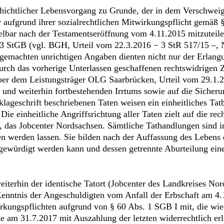
eschichtlicher Lebensvorgang zu Grunde, der in dem Verschwe
r aufgrund ihrer sozialrechtlichen Mitwirkungspflicht gemäß 
lbar nach der Testamentseröffnung vom 4.11.2015 mitzuteilen.
 13 StGB (vgl. BGH, Urteil vom 22.3.2016 − 3 StR 517/15 –, 
emachten unrichtigen Angaben dienten nicht nur der Erlangu
durch das vorherige Unterlassen geschaffenen rechtswidrigen Z
er dem Leistungsträger OLG Saarbrücken, Urteil vom 29.1.20
n und weiterhin fortbestehenden Irrtums sowie auf die Sicheru
nklageschrift beschriebenen Taten weisen ein einheitliches Tat
Die einheitliche Angriffsrichtung aller Taten zielt auf die r
r, das Jobcenter Nordsachsen. Sämtliche Tathandlungen sind in
en werden lassen. Sie bilden nach der Auffassung des Lebens
gewürdigt werden kann und dessen getrennte Aburteilung eine
eiterhin der identische Tatort (Jobcenter des Landkreises Nord
Kenntnis der Angeschuldigten vom Anfall der Erbschaft am 4.1
irkungspflichten aufgrund von § 60 Abs. 1 SGB I mit, die wi
te am 31.7.2017 mit Auszahlung der letzten widerrechtlich er