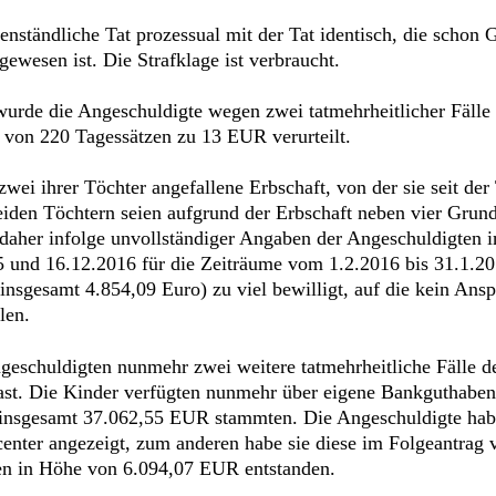
enständliche Tat prozessual mit der Tat identisch, die schon
ewesen ist. Die Strafklage ist verbraucht.
urde die Angeschuldigte wegen zwei tatmehrheitlicher Fälle 
 von 220 Tagessätzen zu 13 EUR verurteilt.
 zwei ihrer Töchter angefallene Erbschaft, von der sie seit d
eiden Töchtern seien aufgrund der Erbschaft neben vier Gru
daher infolge unvollständiger Angaben der Angeschuldigten 
 und 16.12.2016 für die Zeiträume vom 1.2.2016 bis 31.1.20
nsgesamt 4.854,09 Euro) zu viel bewilligt, auf die kein Ans
len.
Angeschuldigten nunmehr zwei weitere tatmehrheitliche Fäll
 Last. Die Kinder verfügten nunmehr über eigene Bankguthab
nsgesamt 37.062,55 EUR stammten. Die Angeschuldigte habe 
nter angezeigt, zum anderen habe sie diese im Folgeantrag
den in Höhe von 6.094,07 EUR entstanden.