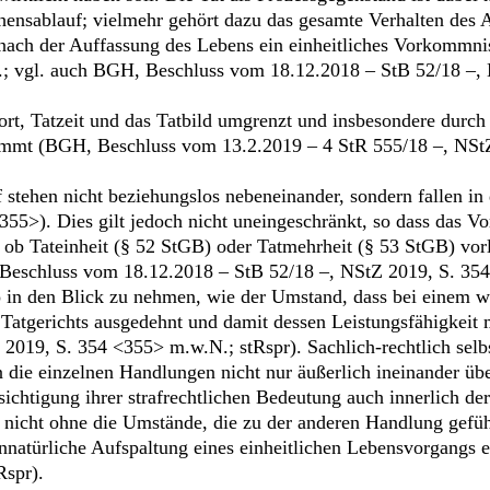
ensablauf; vielmehr gehört dazu das gesamte Verhalten des 
nach der Auffassung des Lebens ein einheitliches Vorkommni
; vgl. auch BGH, Beschluss vom 18.12.2018 – StB 52/18 –, 
tort, Tatzeit und das Tatbild umgrenzt und insbesondere durc
stimmt (BGH, Beschluss vom 13.2.2019 – 4 StR 555/18 –, NSt
iff stehen nicht beziehungslos nebeneinander, sondern falle
5>). Dies gilt jedoch nicht uneingeschränkt, so dass das Vor
 ob Tateinheit (§ 52 StGB) oder Tatmehrheit (§ 53 StGB) vor
eschluss vom 18.12.2018 – StB 52/18 –, NStZ 2019, S. 354 
o in den Blick zu nehmen, wie der Umstand, dass bei einem we
n Tatgerichts ausgedehnt und damit dessen Leistungsfähigkeit
2019, S. 354 <355> m.w.N.; stRspr). Sachlich-rechtlich selb
nn die einzelnen Handlungen nicht nur äußerlich ineinander ü
htigung ihrer strafrechtlichen Bedeutung auch innerlich dera
 nicht ohne die Umstände, die zu der anderen Handlung gefüh
unnatürliche Aufspaltung eines einheitlichen Lebensvorgang
Rspr).