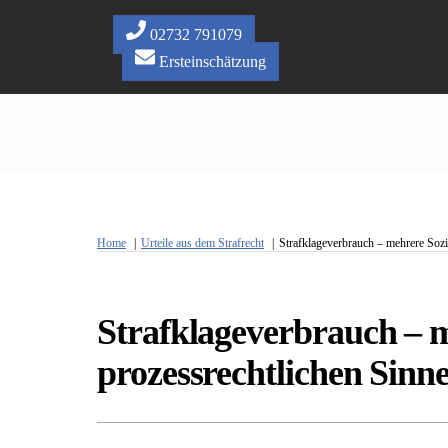
Skip
to
02732 791079
content
Ersteinschätzung
Home
Urteile aus dem Strafrecht
Strafklageverbrauch – mehrere Sozia
Strafklageverbrauch – me
prozessrechtlichen Sinn