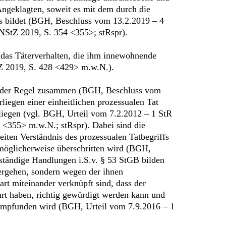
Angeklagten, soweit es mit dem durch die
s bildet (BGH, Beschluss vom 13.2.2019 – 4
NStZ 2019, S. 354 <355>; stRspr).
h das Täterverhalten, die ihm innewohnende
Z 2019, S. 428 <429> m.w.N.).
n in der Regel zusammen (BGH, Beschluss vom
liegen einer einheitlichen prozessualen Tat
liegen (vgl. BGH, Urteil vom 7.2.2012 – 1 StR
<355> m.w.N.; stRspr). Dabei sind die
iten Verständnis des prozessualen Tatbegriffs
 möglicherweise überschritten wird (BGH,
ständige Handlungen i.S.v. § 53 StGB bilden
bergehen, sondern wegen der ihnen
rt miteinander verknüpft sind, dass der
rt haben, richtig gewürdigt werden kann und
s empfunden wird (BGH, Urteil vom 7.9.2016 – 1