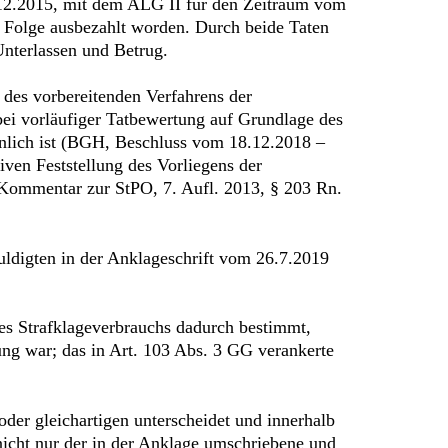
.12.2015, mit dem ALG II für den Zeitraum vom
r Folge ausbezahlt worden. Durch beide Taten
Unterlassen und Betrug.
des vorbereitenden Verfahrens der
 bei vorläufiger Tatbewertung auf Grundlage des
inlich ist (BGH, Beschluss vom 18.12.2018 –
iven Feststellung des Vorliegens der
 Kommentar zur StPO, 7. Aufl. 2013, § 203 Rn.
uldigten in der Anklageschrift vom 26.7.2019
es Strafklageverbrauchs dadurch bestimmt,
ng war; das in Art. 103 Abs. 3 GG verankerte
 oder gleichartigen unterscheidet und innerhalb
 nicht nur der in der Anklage umschriebene und