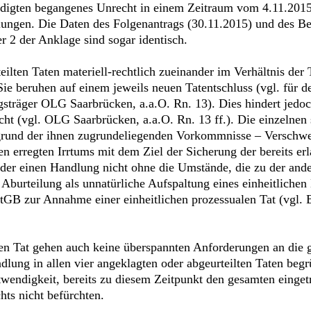
ldigten begangenes Unrecht in einem Zeitraum vom 4.11.2015 b
ungen. Die Daten des Folgenantrags (30.11.2015) und des Be
2 der Anklage sind sogar identisch.
eilten Taten materiell-rechtlich zueinander im Verhältnis de
Sie beruhen auf einem jeweils neuen Tatentschluss (vgl. für 
gsträger OLG Saarbrücken, a.a.O. Rn. 13). Dies hindert jed
icht (vgl. OLG Saarbrücken, a.a.O. Rn. 13 ff.). Die einzelne
ufgrund der ihnen zugrundeliegenden Vorkommnisse – Verschwe
n erregten Irrtums mit dem Ziel der Sicherung der bereits erl
 der einen Handlung nicht ohne die Umstände, die zu der and
Aburteilung als unnatürliche Aufspaltung eines einheitliche
StGB zur Annahme einer einheitlichen prozessualen Tat (vgl.
en Tat gehen auch keine überspannten Anforderungen an die ge
lung in allen vier angeklagten oder abgeurteilten Taten begrü
wendigkeit, bereits zu diesem Zeitpunkt den gesamten eingetr
hts nicht befürchten.