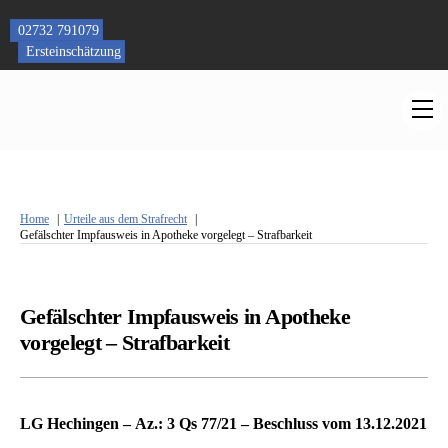
Skip
to
02732 791079
content
Ersteinschätzung
M
Home
Urteile aus dem Strafrecht
Gefälschter Impfausweis in Apotheke vorgelegt – Strafbarkeit
Gefälschter Impfausweis in Apotheke
vorgelegt – Strafbarkeit
LG Hechingen – Az.: 3 Qs 77/21 – Beschluss vom 13.12.2021