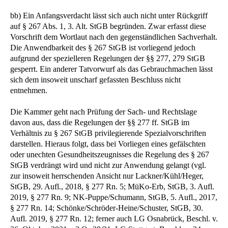
bb) Ein Anfangsverdacht lässt sich auch nicht unter Rückgriff
auf § 267 Abs. 1, 3. Alt. StGB begründen. Zwar erfasst diese
Vorschrift dem Wortlaut nach den gegenständlichen Sachverhalt.
Die Anwendbarkeit des § 267 StGB ist vorliegend jedoch
aufgrund der spezielleren Regelungen der §§ 277, 279 StGB
gesperrt. Ein anderer Tatvorwurf als das Gebrauchmachen lässt
sich dem insoweit unscharf gefassten Beschluss nicht
entnehmen.
Die Kammer geht nach Prüfung der Sach- und Rechtslage
davon aus, dass die Regelungen der §§ 277 ff. StGB im
Verhältnis zu § 267 StGB privilegierende Spezialvorschriften
darstellen. Hieraus folgt, dass bei Vorliegen eines gefälschten
oder unechten Gesundheitszeugnisses die Regelung des § 267
StGB verdrängt wird und nicht zur Anwendung gelangt (vgl.
zur insoweit herrschenden Ansicht nur Lackner/Kühl/Heger,
StGB, 29. Aufl., 2018, § 277 Rn. 5; MüKo-Erb, StGB, 3. Aufl.
2019, § 277 Rn. 9; NK-Puppe/Schumann, StGB, 5. Aufl., 2017,
§ 277 Rn. 14; Schönke/Schröder-Heine/Schuster, StGB, 30.
Aufl. 2019, § 277 Rn. 12; ferner auch LG Osnabrück, Beschl. v.