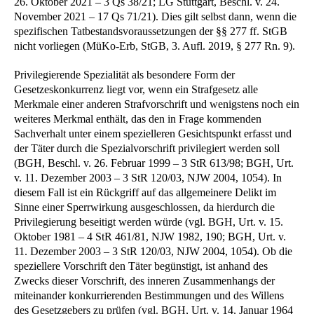
26. Oktober 2021 – 3 Qs 38/21; LG Stuttgart, Beschl. v. 24.
November 2021 – 17 Qs 71/21). Dies gilt selbst dann, wenn die
spezifischen Tatbestandsvoraussetzungen der §§ 277 ff. StGB
nicht vorliegen (MüKo-Erb, StGB, 3. Aufl. 2019, § 277 Rn. 9).
Privilegierende Spezialität als besondere Form der
Gesetzeskonkurrenz liegt vor, wenn ein Strafgesetz alle
Merkmale einer anderen Strafvorschrift und wenigstens noch ein
weiteres Merkmal enthält, das den in Frage kommenden
Sachverhalt unter einem spezielleren Gesichtspunkt erfasst und
der Täter durch die Spezialvorschrift privilegiert werden soll
(BGH, Beschl. v. 26. Februar 1999 – 3 StR 613/98; BGH, Urt.
v. 11. Dezember 2003 – 3 StR 120/03, NJW 2004, 1054). In
diesem Fall ist ein Rückgriff auf das allgemeinere Delikt im
Sinne einer Sperrwirkung ausgeschlossen, da hierdurch die
Privilegierung beseitigt werden würde (vgl. BGH, Urt. v. 15.
Oktober 1981 – 4 StR 461/81, NJW 1982, 190; BGH, Urt. v.
11. Dezember 2003 – 3 StR 120/03, NJW 2004, 1054). Ob die
speziellere Vorschrift den Täter begünstigt, ist anhand des
Zwecks dieser Vorschrift, des inneren Zusammenhangs der
miteinander konkurrierenden Bestimmungen und des Willens
des Gesetzgebers zu prüfen (vgl. BGH, Urt. v. 14. Januar 1964