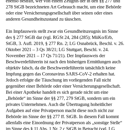
ebenso bestraft, wer von einem Zeugnis der in den §§ 277 und
278 StGB bezeichneten Art Gebrauch macht, um eine Behörde
oder eine Versicherungsgesellschaft über seinen oder eines
anderen Gesundheitszustand zu täuschen.
Ein Impfausweis stellt zwar ein Gesundheitszeugnis im Sinne
des § 277 StGB dar (vgl. RGSt 24, 284 (285); MüKo/Erb,
StGB, 3. Aufl. 2019, § 277 Rn. 2; LG Osnabrück, Beschl. v. 26.
Oktober 2021 – 3 Qs 38/21; LG Stuttgart, Beschl. v. 24.
November 2021 – 17 Qs 71/21). Der Impfausweis der
Beschwerdeführerin ist nach den bisherigen Ermittlungen auch
objektiv falsch, da die Beschwerdeführerin tatsächlich keine
Impfung gegen das Coronavirus SARS-CoV-2 erhalten hat.
Jedoch erfolgte die Täuschung im vorliegenden Fall nicht
gegenüber einer Behörde oder einer Versicherungsgesellschaft.
Bei einer Apotheke handelt es sich gerade nicht um eine
„Behörde“ im Sinne der §§ 277, 279 StGB, sondern um ein
privates Unternehmen. Auch die Übertragung hoheitlicher
Aufgaben auf eine Privatperson macht diese noch nicht zur
Behörde im Sinne der §§ 277 ff. StGB. In diesem Fall kommt
allenfalls eine Einordnung der Privatperson als „sonstige Stelle“
im Sinne des § 11 Abs. 1 Nr. 2 c StGB in Betracht (vgl. LG