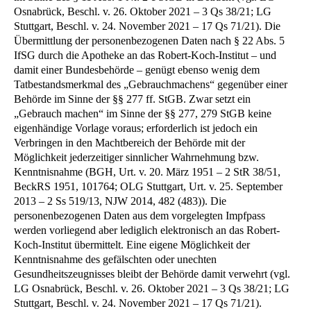
Osnabrück, Beschl. v. 26. Oktober 2021 – 3 Qs 38/21; LG
Stuttgart, Beschl. v. 24. November 2021 – 17 Qs 71/21). Die
Übermittlung der personenbezogenen Daten nach § 22 Abs. 5
IfSG durch die Apotheke an das Robert-Koch-Institut – und
damit einer Bundesbehörde – genügt ebenso wenig dem
Tatbestandsmerkmal des „Gebrauchmachens“ gegenüber einer
Behörde im Sinne der §§ 277 ff. StGB. Zwar setzt ein
„Gebrauch machen“ im Sinne der §§ 277, 279 StGB keine
eigenhändige Vorlage voraus; erforderlich ist jedoch ein
Verbringen in den Machtbereich der Behörde mit der
Möglichkeit jederzeitiger sinnlicher Wahrnehmung bzw.
Kenntnisnahme (BGH, Urt. v. 20. März 1951 – 2 StR 38/51,
BeckRS 1951, 101764; OLG Stuttgart, Urt. v. 25. September
2013 – 2 Ss 519/13, NJW 2014, 482 (483)). Die
personenbezogenen Daten aus dem vorgelegten Impfpass
werden vorliegend aber lediglich elektronisch an das Robert-
Koch-Institut übermittelt. Eine eigene Möglichkeit der
Kenntnisnahme des gefälschten oder unechten
Gesundheitszeugnisses bleibt der Behörde damit verwehrt (vgl.
LG Osnabrück, Beschl. v. 26. Oktober 2021 – 3 Qs 38/21; LG
Stuttgart, Beschl. v. 24. November 2021 – 17 Qs 71/21).