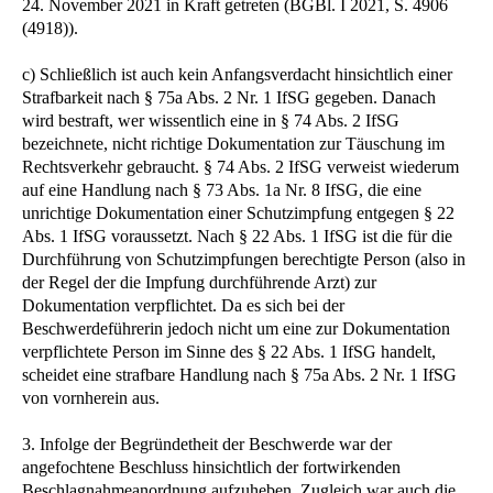
24. November 2021 in Kraft getreten (BGBl. I 2021, S. 4906
(4918)).
c) Schließlich ist auch kein Anfangsverdacht hinsichtlich einer
Strafbarkeit nach § 75a Abs. 2 Nr. 1 IfSG gegeben. Danach
wird bestraft, wer wissentlich eine in § 74 Abs. 2 IfSG
bezeichnete, nicht richtige Dokumentation zur Täuschung im
Rechtsverkehr gebraucht. § 74 Abs. 2 IfSG verweist wiederum
auf eine Handlung nach § 73 Abs. 1a Nr. 8 IfSG, die eine
unrichtige Dokumentation einer Schutzimpfung entgegen § 22
Abs. 1 IfSG voraussetzt. Nach § 22 Abs. 1 IfSG ist die für die
Durchführung von Schutzimpfungen berechtigte Person (also in
der Regel der die Impfung durchführende Arzt) zur
Dokumentation verpflichtet. Da es sich bei der
Beschwerdeführerin jedoch nicht um eine zur Dokumentation
verpflichtete Person im Sinne des § 22 Abs. 1 IfSG handelt,
scheidet eine strafbare Handlung nach § 75a Abs. 2 Nr. 1 IfSG
von vornherein aus.
3. Infolge der Begründetheit der Beschwerde war der
angefochtene Beschluss hinsichtlich der fortwirkenden
Beschlagnahmeanordnung aufzuheben. Zugleich war auch die