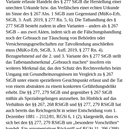
Variante erfasste Handeln des § 277 StGB die Herstellung einer
unechten Urkunde bzw. das Verfälschen einer echten Urkunde
im Sinne des § 267 Abs. 1 StGB zum Gegenstand (MüKo-Erb,
StGB, 3. Aufl. 2019, § 277 Rn. 5, 6). Die Tathandlung des §
277 StGB besteht zudem in allen Varianten – anders als § 267
StGB – aus zwei Akten, indem sich an die Fälschungshandlung
noch der Gebrauch zur Täuschung von Behörden oder
Versicherungsgesellschaften zur Tatvollendung anschließen
muss (MüKo-Erb, StGB, 3. Aufl. 2019, § 277 Rn. 4).
Bezugnehmend auf die 2. und 3. Variante des § 277 StGB stellt
das Tatbestandsmerkmal „Gebrauch machen“ insofern ein
weiteres Merkmal dar, das den Schutz des Rechtsverkehrs beim
Umgang mit Gesundheitszeugnissen im Vergleich zu § 267
StGB unter einem spezielleren Gesichtspunkt erfasst und die Tat
von einem abstrakten zu einem konkreten Gefährdungsdelikt
erhebt. Die §§ 277, 279 StGB sind gegenüber § 267 StGB
mithin als Spezialregelungen anzusehen. Im Hinblick auf das
Verhältnis der §§ 267, 268 RStGB und §§ 277, 279 RStGB hat
auch bereits das Reichsgericht in seiner Entscheidung vom 1.
Dezember 1881 – 2112/81, RGSt 6, 1 (2), klargestellt, dass es
sich bei den §§ 277, 279 RStGB um „besondere Vorschriften“
handelt. Ein argumentativer Rückgriff auf RGSt 31, 296 (298)