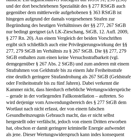
und der dort beschriebenen Spezialität des § 277 RStGB auch
gegenüber dem mittlerweile aufgehobenen § 363 RStGB ist
hingegen aufgrund der damals vorgesehenen Strafen zur
Begründung des heutigen Verhältnisses der §§ 277, 267 StGB
nur bedingt geeignet (aA LK-Zieschang, StGB, 12. Aufl. 2009,
§ 277 Rn. 20). Aus einem Vergleich der beiden Vorschriften
ergibt sich schließlich auch eine Privilegierungswirkung der §§
277, 279 StGB im Verhältnis zu § 267 StGB. Die §§ 277, 279
StGB enthalten zum einen keine Versuchsstrafbarkeit (vgl.
demgegenüber § 267 Abs. 2 StGB) und zum anderen mit einem
Strafrahmen von Geldstrafe bis zu einem Jahr Freiheitsstrafe
eine deutlich geringere Strafandrohung als 267 StGB (Geldstrafe
oder Freiheitsstrafe bis zu fünf Jahren). Dabei verkennt die
Kammer nicht, dass hierdurch erhebliche Wertungswidersprüche
– gerade in der vorliegenden Fallkonstellation – auftreten. So
wird derjenige vom Anwendungsbereich des § 277 StGB dem
Wortlaut nach nicht erfasst, der von einem falschen
Gesundheitszeugnis Gebrauch macht, das er nicht selbst
hergestellt oder verfälscht, jedoch von einem Dritten erworben
hat, obschon er damit geringere kriminelle Energie aufwendet
als jene. Dieser Wertungswiderspruch kann indes konsequent