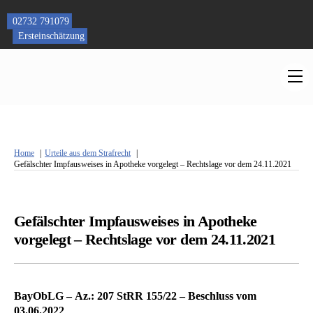
Skip
to
02732 791079
content
Ersteinschätzung
M
Home
Urteile aus dem Strafrecht
Gefälschter Impfausweises in Apotheke vorgelegt – Rechtslage vor dem 24.11.2021
Gefälschter Impfausweises in Apotheke
vorgelegt – Rechtslage vor dem 24.11.2021
BayObLG – Az.: 207 StRR 155/22 – Beschluss vom
03.06.2022