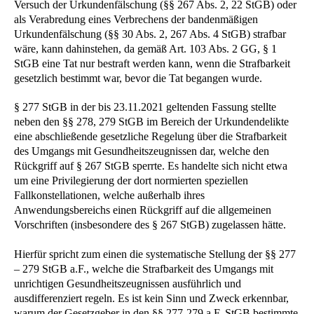
Versuch der Urkundenfälschung (§§ 267 Abs. 2, 22 StGB) oder
als Verabredung eines Verbrechens der bandenmäßigen
Urkundenfälschung (§§ 30 Abs. 2, 267 Abs. 4 StGB) strafbar
wäre, kann dahinstehen, da gemäß Art. 103 Abs. 2 GG, § 1
StGB eine Tat nur bestraft werden kann, wenn die Strafbarkeit
gesetzlich bestimmt war, bevor die Tat begangen wurde.
§ 277 StGB in der bis 23.11.2021 geltenden Fassung stellte
neben den §§ 278, 279 StGB im Bereich der Urkundendelikte
eine abschließende gesetzliche Regelung über die Strafbarkeit
des Umgangs mit Gesundheitszeugnissen dar, welche den
Rückgriff auf § 267 StGB sperrte. Es handelte sich nicht etwa
um eine Privilegierung der dort normierten speziellen
Fallkonstellationen, welche außerhalb ihres
Anwendungsbereichs einen Rückgriff auf die allgemeinen
Vorschriften (insbesondere des § 267 StGB) zugelassen hätte.
Hierfür spricht zum einen die systematische Stellung der §§ 277
– 279 StGB a.F., welche die Strafbarkeit des Umgangs mit
unrichtigen Gesundheitszeugnissen ausführlich und
ausdifferenziert regeln. Es ist kein Sinn und Zweck erkennbar,
warum der Gesetzgeber in den §§ 277-279 a.F. StGB bestimmte