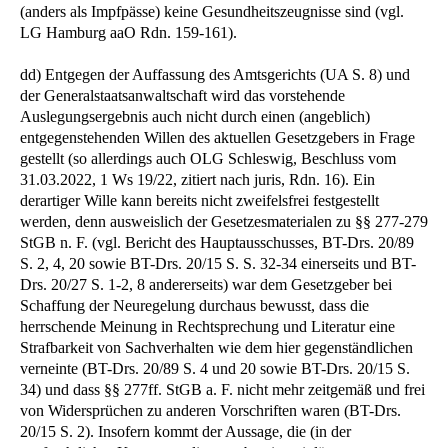
(anders als Impfpässe) keine Gesundheitszeugnisse sind (vgl.
LG Hamburg aaO Rdn. 159-161).
dd) Entgegen der Auffassung des Amtsgerichts (UA S. 8) und
der Generalstaatsanwaltschaft wird das vorstehende
Auslegungsergebnis auch nicht durch einen (angeblich)
entgegenstehenden Willen des aktuellen Gesetzgebers in Frage
gestellt (so allerdings auch OLG Schleswig, Beschluss vom
31.03.2022, 1 Ws 19/22, zitiert nach juris, Rdn. 16). Ein
derartiger Wille kann bereits nicht zweifelsfrei festgestellt
werden, denn ausweislich der Gesetzesmaterialen zu §§ 277-279
StGB n. F. (vgl. Bericht des Hauptausschusses, BT-Drs. 20/89
S. 2, 4, 20 sowie BT-Drs. 20/15 S. S. 32-34 einerseits und BT-
Drs. 20/27 S. 1-2, 8 andererseits) war dem Gesetzgeber bei
Schaffung der Neuregelung durchaus bewusst, dass die
herrschende Meinung in Rechtsprechung und Literatur eine
Strafbarkeit von Sachverhalten wie dem hier gegenständlichen
verneinte (BT-Drs. 20/89 S. 4 und 20 sowie BT-Drs. 20/15 S.
34) und dass §§ 277ff. StGB a. F. nicht mehr zeitgemäß und frei
von Widersprüchen zu anderen Vorschriften waren (BT-Drs.
20/15 S. 2). Insofern kommt der Aussage, die (in der