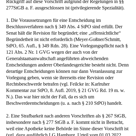
Rückgriff auf diese Vorschrift aufgrund der Regelungen in §§
277StGB a. F. ausgeschlossen ist (privilegierende Spezialität).
1. Die Voraussetzungen für eine Entscheidung im
Beschlussverfahren nach § 349 Abs. 4 StPO sind erfüllt. Der
Senat hält die Revision für begründet; eine „offensichtliche“
Begründetheit ist nicht erforderlich (Meyer-Goßner/Schmitt,
StPO, 65. Aufl., § 349 Rdn. 28). Eine Vorlegungspflicht nach §
121 Abs. 2 Nr. 1 GVG wegen der auch von der
Generalstaatsanwaltschaft angeführten abweichenden
Entscheidungen anderer Oberlandesgerichte besteht nicht. Denn
derartige Entscheidungen können nur dann Veranlassung zur
Vorlegung geben, wenn sie ihrerseits eine Revision oder
Rechtsbeschwerde betrafen (vgl. Feilcke in: Karlruher
Kommentar zur StPO, 8. Aufl. 2019, § 21 GVG Rd. 19 m. w.
N.). Das war hier nicht der Fall, da es sich um
Beschwerdeentscheidungen (u. a. nach § 210 StPO) handelt.
2. Eine Strafbarkeit nach anderen Vorschriften als § 267 StGB,
insbesondere nach § 277 StGB a. F. kommt nicht in Betracht,
weil eine Apotheke keine Behörde im Sinne dieser Vorschrift ist
(vgl. dazu ausführlich LG Hamburg, Urteil vom 01.03.2022,