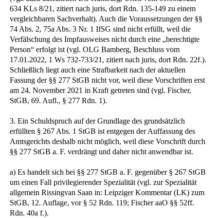
634 KLs 8/21, zitiert nach juris, dort Rdn. 135-149 zu einem
vergleichbaren Sachverhalt). Auch die Voraussetzungen der §§
74 Abs. 2, 75a Abs. 3 Nr. 1 IfSG sind nicht erfüllt, weil die
Verfälschung des Impfausweises nicht durch eine „berechtigte
Person“ erfolgt ist (vgl. OLG Bamberg, Beschluss vom
17.01.2022, 1 Ws 732-733/21, zitiert nach juris, dort Rdn. 22f.).
Schließlich liegt auch eine Strafbarkeit nach der aktuellen
Fassung der §§ 277 StGB nicht vor, weil diese Vorschriften erst
am 24. November 2021 in Kraft getreten sind (vgl. Fischer,
StGB, 69. Aufl., § 277 Rdn. 1).
3. Ein Schuldspruch auf der Grundlage des grundsätzlich
erfüllten § 267 Abs. 1 StGB ist entgegen der Auffassung des
Amtsgerichts deshalb nicht möglich, weil diese Vorschrift durch
§§ 277 StGB a. F. verdrängt und daher nicht anwendbar ist.
a) Es handelt sich bei §§ 277 StGB a. F. gegenüber § 267 StGB
um einen Fall privilegierender Spezialität (vgl. zur Spezialität
allgemein Rissingvan Saan in: Leipziger Kommentar (LK) zum
StGB, 12. Auflage, vor § 52 Rdn. 119; Fischer aaO §§ 52ff.
Rdn. 40a f.).