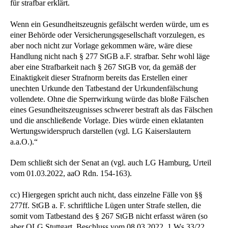
für strafbar erklärt.
Wenn ein Gesundheitszeugnis gefälscht werden würde, um es
einer Behörde oder Versicherungsgesellschaft vorzulegen, es
aber noch nicht zur Vorlage gekommen wäre, wäre diese
Handlung nicht nach § 277 StGB a.F. strafbar. Sehr wohl läge
aber eine Strafbarkeit nach § 267 StGB vor, da gemäß der
Einaktigkeit dieser Strafnorm bereits das Erstellen einer
unechten Urkunde den Tatbestand der Urkundenfälschung
vollendete. Ohne die Sperrwirkung würde das bloße Fälschen
eines Gesundheitszeugnisses schwerer bestraft als das Fälschen
und die anschließende Vorlage. Dies würde einen eklatanten
Wertungswiderspruch darstellen (vgl. LG Kaiserslautern
a.a.O.).“
Dem schließt sich der Senat an (vgl. auch LG Hamburg, Urteil
vom 01.03.2022, aaO Rdn. 154-163).
cc) Hiergegen spricht auch nicht, dass einzelne Fälle von §§
277ff. StGB a. F. schriftliche Lügen unter Strafe stellen, die
somit vom Tatbestand des § 267 StGB nicht erfasst wären (so
aber OLG Stuttgart, Beschluss vom 08.03.2022, 1 Ws 33/22,