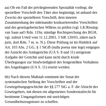
aa) Ob ein Fall der privilegierenden Spezialität vorliegt, die
speziellere Vorschrift den Täter also begünstigt, ist anhand des
Zwecks der spezielleren Vorschrift, dem inneren
Zusammenhang der miteinander konkurrierenden Vorschriften
und des gesetzgeberischen Willens zu prüfen (vgl. LK/Rissing-
van Saan aaO Rdn. 119a; ständige Rechtsprechung des BGH,
vgl. zuletzt Urteil vom 11.12.2003, 3 StR 120/03, zitiert nach
juris, dort Rdn. 7 m. w. N.). Diese Prüfung ist im Hinblick auf
Art. 103 Abs. 2 GG, § 1 StGB (nulla poena sine lege) entgegen
der Ansicht des Amtsgerichts (UA S. 8 und 11) ureigenste
Aufgabe der Gerichte und kann nicht durch krude
Überlegungen zur Strafwürdigkeit des festgestellten Verhaltens
des Angeklagten (UA S. 11) ersetzt werden.
bb) Nach diesem Maßstab entnimmt der Senat der
systematischen Stellung der Vorschriften und der
Gesetzgebungsgeschichte der §§ 277 StG a. F. die Absicht des
Gesetzgebers, mit diesen ein allgemeines Sonderstrafrecht für
bestimmte Umgangsformen mit unrichtigen
Gesundheitszeugnissen zu schaffen.