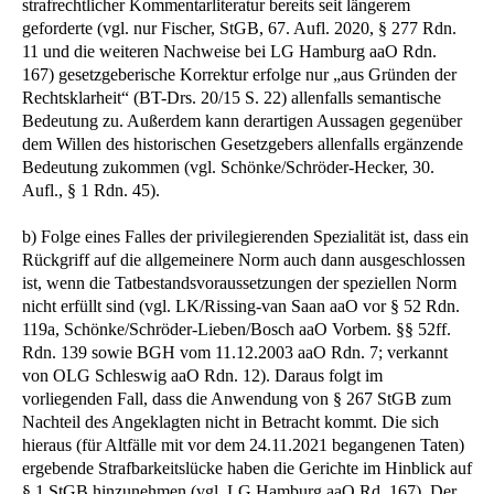
strafrechtlicher Kommentarliteratur bereits seit längerem
geforderte (vgl. nur Fischer, StGB, 67. Aufl. 2020, § 277 Rdn.
11 und die weiteren Nachweise bei LG Hamburg aaO Rdn.
167) gesetzgeberische Korrektur erfolge nur „aus Gründen der
Rechtsklarheit“ (BT-Drs. 20/15 S. 22) allenfalls semantische
Bedeutung zu. Außerdem kann derartigen Aussagen gegenüber
dem Willen des historischen Gesetzgebers allenfalls ergänzende
Bedeutung zukommen (vgl. Schönke/Schröder-Hecker, 30.
Aufl., § 1 Rdn. 45).
b) Folge eines Falles der privilegierenden Spezialität ist, dass ein
Rückgriff auf die allgemeinere Norm auch dann ausgeschlossen
ist, wenn die Tatbestandsvoraussetzungen der speziellen Norm
nicht erfüllt sind (vgl. LK/Rissing-van Saan aaO vor § 52 Rdn.
119a, Schönke/Schröder-Lieben/Bosch aaO Vorbem. §§ 52ff.
Rdn. 139 sowie BGH vom 11.12.2003 aaO Rdn. 7; verkannt
von OLG Schleswig aaO Rdn. 12). Daraus folgt im
vorliegenden Fall, dass die Anwendung von § 267 StGB zum
Nachteil des Angeklagten nicht in Betracht kommt. Die sich
hieraus (für Altfälle mit vor dem 24.11.2021 begangenen Taten)
ergebende Strafbarkeitslücke haben die Gerichte im Hinblick auf
§ 1 StGB hinzunehmen (vgl. LG Hamburg aaO Rd. 167). Der