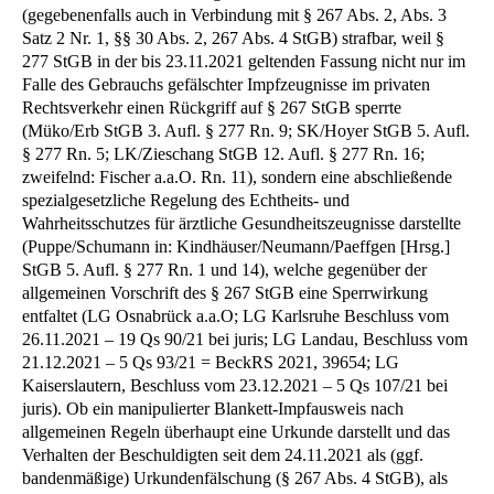
(gegebenenfalls auch in Verbindung mit § 267 Abs. 2, Abs. 3
Satz 2 Nr. 1, §§ 30 Abs. 2, 267 Abs. 4 StGB) strafbar, weil §
277 StGB in der bis 23.11.2021 geltenden Fassung nicht nur im
Falle des Gebrauchs gefälschter Impfzeugnisse im privaten
Rechtsverkehr einen Rückgriff auf § 267 StGB sperrte
(Müko/Erb StGB 3. Aufl. § 277 Rn. 9; SK/Hoyer StGB 5. Aufl.
§ 277 Rn. 5; LK/Zieschang StGB 12. Aufl. § 277 Rn. 16;
zweifelnd: Fischer a.a.O. Rn. 11), sondern eine abschließende
spezialgesetzliche Regelung des Echtheits- und
Wahrheitsschutzes für ärztliche Gesundheitszeugnisse darstellte
(Puppe/Schumann in: Kindhäuser/Neumann/Paeffgen [Hrsg.]
StGB 5. Aufl. § 277 Rn. 1 und 14), welche gegenüber der
allgemeinen Vorschrift des § 267 StGB eine Sperrwirkung
entfaltet (LG Osnabrück a.a.O; LG Karlsruhe Beschluss vom
26.11.2021 – 19 Qs 90/21 bei juris; LG Landau, Beschluss vom
21.12.2021 – 5 Qs 93/21 = BeckRS 2021, 39654; LG
Kaiserslautern, Beschluss vom 23.12.2021 – 5 Qs 107/21 bei
juris). Ob ein manipulierter Blankett-Impfausweis nach
allgemeinen Regeln überhaupt eine Urkunde darstellt und das
Verhalten der Beschuldigten seit dem 24.11.2021 als (ggf.
bandenmäßige) Urkundenfälschung (§ 267 Abs. 4 StGB), als