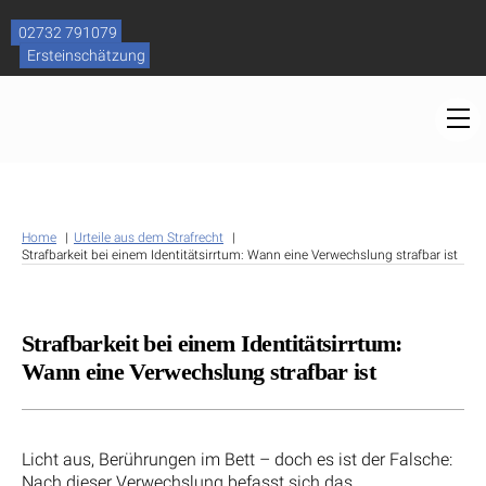
Skip
to
02732 791079
content
Ersteinschätzung
M
Home
Urteile aus dem Strafrecht
Strafbarkeit bei einem Identitätsirrtum: Wann eine Verwechslung strafbar ist
Strafbarkeit bei einem Identitätsirrtum:
Wann eine Verwechslung strafbar ist
Licht aus, Berührungen im Bett – doch es ist der Falsche:
Nach dieser Verwechslung befasst sich das