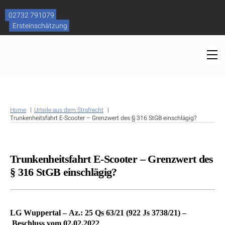
Skip
to
02732 791079
content
Ersteinschätzung
M
Home
Urteile aus dem Strafrecht
Trunkenheitsfahrt E-Scooter – Grenzwert des § 316 StGB einschlägig?
Trunkenheitsfahrt E-Scooter – Grenzwert des
§ 316 StGB einschlägig?
LG Wuppertal – Az.: 25 Qs 63/21 (922 Js 3738/21) –
Beschluss vom 02.02.2022