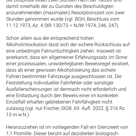
damit innerhalb der zu Gunsten des Beschuldigten
anzunehmenden (maximalen) Resorptionszeit von zwei
Stunden genommen wurde (vgl. BGH, Beschluss vom
11.12.1973, Az. 4 StR 130/73 = NJW 1974, 246, 247).
Schon allein aus der entsprechend hohen
Alkoholintoxikation lässt sich der sichere Rückschluss auf
eine unbedingte Fahruntüchtigkeit ziehen. Insoweit ist
anerkannt, dass ein allgemeiner Erfahrungssatz im Sinne
einer prozessualen, unwiderlegbaren Beweisregel existiert,
dass ab einer gewissen Alkoholisierung das sichere
Führen bestimmter Fahrzeuge ausgeschlossen ist. Die
Feststellung individueller Fahrfehler oder sonstiger
Ausfallerscheinungen ist demnach nicht erforderlich und
eine Entlastung durch den Beweis einer im konkreten
Einzelfall erhalten gebliebenen Fahrfähigkeit nicht
zulässig (vgl. nur Fischer, StGB, 69. Aufl. 2022, § 316 Rz.
13 m.w.N.).
Heranzuziehen ist im vorliegenden Fall ein Grenzwert von
1,1 Promille. Dieser beruht auf dezidierten biologisch-