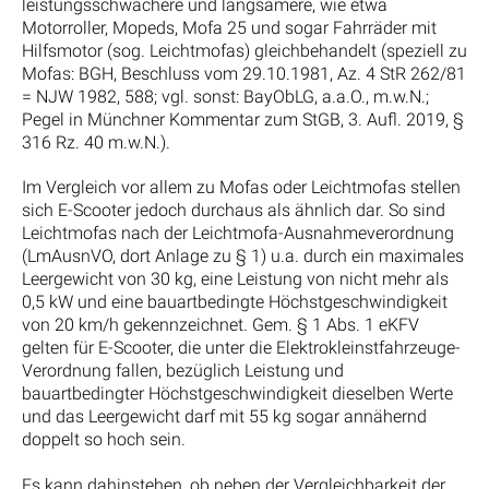
leistungsschwächere und langsamere, wie etwa
Motorroller, Mopeds, Mofa 25 und sogar Fahrräder mit
Hilfsmotor (sog. Leichtmofas) gleichbehandelt (speziell zu
Mofas: BGH, Beschluss vom 29.10.1981, Az. 4 StR 262/81
= NJW 1982, 588; vgl. sonst: BayObLG, a.a.O., m.w.N.;
Pegel in Münchner Kommentar zum StGB, 3. Aufl. 2019, §
316 Rz. 40 m.w.N.).
Im Vergleich vor allem zu Mofas oder Leichtmofas stellen
sich E-Scooter jedoch durchaus als ähnlich dar. So sind
Leichtmofas nach der Leichtmofa-Ausnahmeverordnung
(LmAusnVO, dort Anlage zu § 1) u.a. durch ein maximales
Leergewicht von 30 kg, eine Leistung von nicht mehr als
0,5 kW und eine bauartbedingte Höchstgeschwindigkeit
von 20 km/h gekennzeichnet. Gem. § 1 Abs. 1 eKFV
gelten für E-Scooter, die unter die Elektrokleinstfahrzeuge-
Verordnung fallen, bezüglich Leistung und
bauartbedingter Höchstgeschwindigkeit dieselben Werte
und das Leergewicht darf mit 55 kg sogar annähernd
doppelt so hoch sein.
Es kann dahinstehen, ob neben der Vergleichbarkeit der