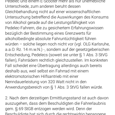
Pedelec und einem E-Scooter mehr als nur unerhebliche
Unterschiede, zum anderen beruht dessen
Gleichbehandlung nicht auf einer wissenschaftlichen
Untersuchung betreffend die Auswirkungen des Konsums
von Alkohol gerade auf die Leistungsfähigkeit von
Pedelec-Fahrern, die zu gesichertem Erfahrungswissen
bezüglich der Bestimmung eines Grenzwerts für
alkoholbedingte absolute Fahruntüchtigkeit führen
würden – solche liegen noch nicht vor (vgl. OLG Karlsruhe,
a.a.O. Rz. 14 m.w.N.) -, sondern auf der gesetzgeberischen
Entscheidung, Pedelecs (soweit sie unter § 1 Abs. 3 StVG
fallen), Fahrrädern rechtlich gleichzustellen. Im konkreten
Fall scheidet eine Übertragung allerdings auch bereits
deshalb aus, weil selbst ein Fahrrad mit einem
elektromotorischen Hilfsantrieb mit einer
Nenndauerleistung von 320 Watt nicht in den
Anwendungsbereich von § 1 Abs. 3 StVG fallen würde.
2. Nach dem derzeitigen Ermittlungsstand ist auch davon
auszugehen, dass dem Beschuldigten die Fahrerlaubnis
gem. § 69 StGB entzogen werden wird. Denn der
Beschuldigte hat sich durch die rechtswidrig begangene