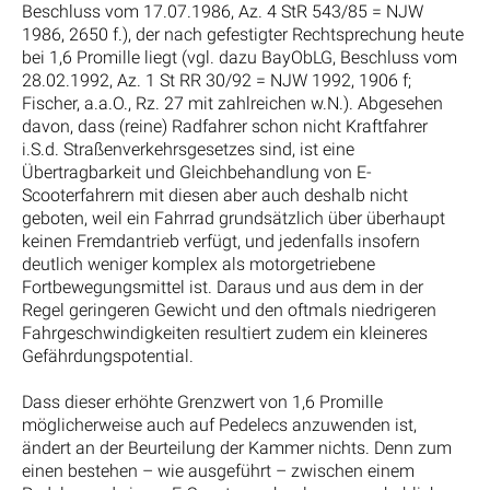
Beschluss vom 17.07.1986, Az. 4 StR 543/85 = NJW
1986, 2650 f.), der nach gefestigter Rechtsprechung heute
bei 1,6 Promille liegt (vgl. dazu BayObLG, Beschluss vom
28.02.1992, Az. 1 St RR 30/92 = NJW 1992, 1906 f;
Fischer, a.a.O., Rz. 27 mit zahlreichen w.N.). Abgesehen
davon, dass (reine) Radfahrer schon nicht Kraftfahrer
i.S.d. Straßenverkehrsgesetzes sind, ist eine
Übertragbarkeit und Gleichbehandlung von E-
Scooterfahrern mit diesen aber auch deshalb nicht
geboten, weil ein Fahrrad grundsätzlich über überhaupt
keinen Fremdantrieb verfügt, und jedenfalls insofern
deutlich weniger komplex als motorgetriebene
Fortbewegungsmittel ist. Daraus und aus dem in der
Regel geringeren Gewicht und den oftmals niedrigeren
Fahrgeschwindigkeiten resultiert zudem ein kleineres
Gefährdungspotential.
Dass dieser erhöhte Grenzwert von 1,6 Promille
möglicherweise auch auf Pedelecs anzuwenden ist,
ändert an der Beurteilung der Kammer nichts. Denn zum
einen bestehen – wie ausgeführt – zwischen einem