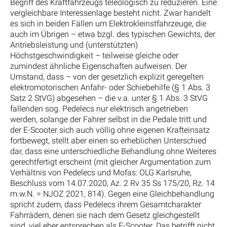
Begriff des Kraftfahrzeugs teleologisch zu reduzieren. Eine
vergleichbare Interessenlage besteht nicht. Zwar handelt
es sich in beiden Fällen um Elektrokleinstfahrzeuge, die
auch im Übrigen – etwa bzgl. des typischen Gewichts, der
Antriebsleistung und (unterstützten)
Höchstgeschwindigkeit – teilweise gleiche oder
zumindest ähnliche Eigenschaften aufweisen. Der
Umstand, dass – von der gesetzlich explizit geregelten
elektromotorischen Anfahr- oder Schiebehilfe (§ 1 Abs. 3
Satz 2 StVG) abgesehen – die v.a. unter § 1 Abs. 3 StVG
fallenden sog. Pedelecs nur elektrisch angetrieben
werden, solange der Fahrer selbst in die Pedale tritt und
der E-Scooter sich auch völlig ohne eigenen Krafteinsatz
fortbewegt, stellt aber einen so erheblichen Unterschied
dar, dass eine unterschiedliche Behandlung ohne Weiteres
gerechtfertigt erscheint (mit gleicher Argumentation zum
Verhältnis von Pedelecs und Mofas: OLG Karlsruhe,
Beschluss vom 14.07.2020, Az. 2 Rv 35 Ss 175/20, Rz. 14
m.w.N. = NJOZ 2021, 814). Gegen eine Gleichbehandlung
spricht zudem, dass Pedelecs ihrem Gesamtcharakter
Fahrrädern, denen sie nach dem Gesetz gleichgestellt
sind, viel eher entsprechen als E-Scooter. Das betrifft nicht