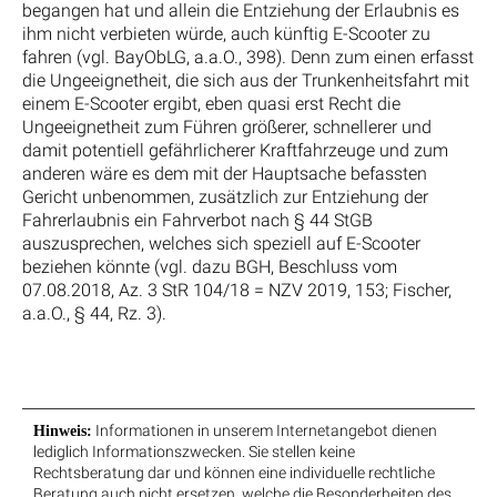
begangen hat und allein die Entziehung der Erlaubnis es
ihm nicht verbieten würde, auch künftig E-Scooter zu
fahren (vgl. BayObLG, a.a.O., 398). Denn zum einen erfasst
die Ungeeignetheit, die sich aus der Trunkenheitsfahrt mit
einem E-Scooter ergibt, eben quasi erst Recht die
Ungeeignetheit zum Führen größerer, schnellerer und
damit potentiell gefährlicherer Kraftfahrzeuge und zum
anderen wäre es dem mit der Hauptsache befassten
Gericht unbenommen, zusätzlich zur Entziehung der
Fahrerlaubnis ein Fahrverbot nach § 44 StGB
auszusprechen, welches sich speziell auf E-Scooter
beziehen könnte (vgl. dazu BGH, Beschluss vom
07.08.2018, Az. 3 StR 104/18 = NZV 2019, 153; Fischer,
a.a.O., § 44, Rz. 3).
Informationen in unserem Internetangebot dienen
Hinweis:
lediglich Informationszwecken. Sie stellen keine
Rechtsberatung dar und können eine individuelle rechtliche
Beratung auch nicht ersetzen, welche die Besonderheiten des