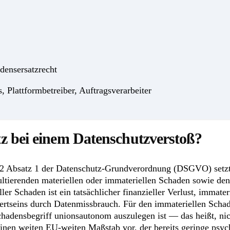
densersatzrecht
 Plattformbetreiber, Auftragsverarbeiter
 bei einem Datenschutzverstoß?
 82 Absatz 1 der Datenschutz-Grundverordnung (DSGVO) setzt
sultierenden materiellen oder immateriellen Schaden sowie 
ler Schaden ist ein tatsächlicher finanzieller Verlust, immat
ertseins durch Datenmissbrauch. Für den immateriellen Schade
chadensbegriff unionsautonom auszulegen ist — das heißt, nic
einen weiten EU-weiten Maßstab vor, der bereits geringe psy