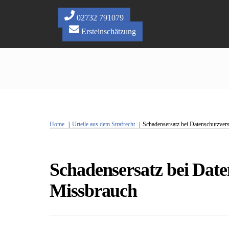
Skip
to
02732 791079
content
Ersteinschätzung
Home
Urteile aus dem Strafrecht
Schadensersatz bei Datenschutzver
Schadensersatz bei Date
Missbrauch