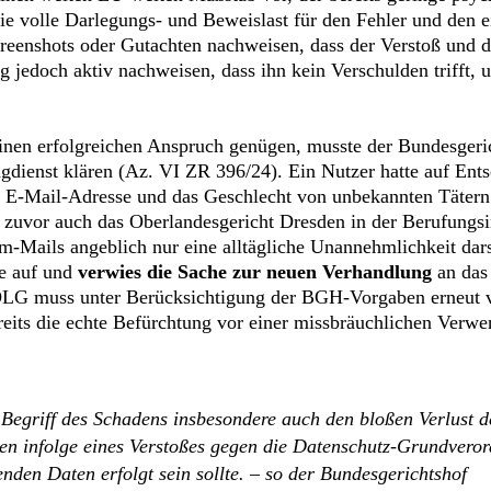
 die volle Darlegungs- und Beweislast für den Fehler und den 
eenshots oder Gutachten nachweisen, dass der Verstoß und de
g jedoch aktiv nachweisen, dass ihn kein Verschulden trifft
einen erfolgreichen Anspruch genügen, musste der Bundesger
ngdienst klären (Az. VI ZR 396/24). Ein Nutzer hatte auf En
e E-Mail-Adresse und das Geschlecht von unbekannten Täter
zuvor auch das Oberlandesgericht Dresden in der Berufungsi
-Mails angeblich nur eine alltägliche Unannehmlichkeit dar
se auf und
verwies die Sache zur neuen Verhandlung
an das 
 OLG muss unter Berücksichtigung der BGH-Vorgaben erneut ve
bereits die echte Befürchtung vor einer missbräuchlichen Ver
Begriff des Schadens insbesondere auch den bloßen Verlust d
n infolge eines Verstoßes gegen die Datenschutz-Grundverord
nden Daten erfolgt sein sollte. – so der Bundesgerichtshof