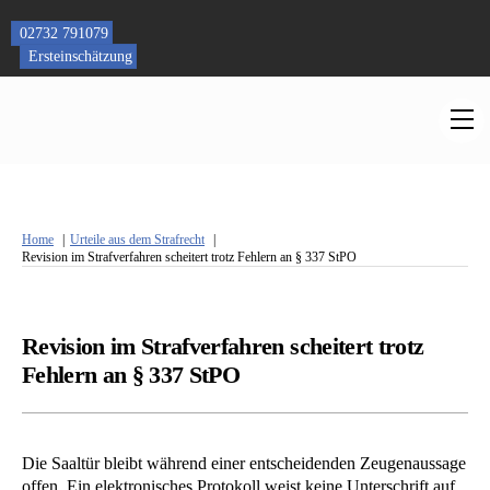
Skip
to
02732 791079
content
Ersteinschätzung
M
Home
Urteile aus dem Strafrecht
Revision im Strafverfahren scheitert trotz Fehlern an § 337 StPO
Revision im Strafverfahren scheitert trotz
Fehlern an § 337 StPO
Die Saaltür bleibt während einer entscheidenden Zeugenaussage
offen. Ein elektronisches Protokoll weist keine Unterschrift auf.