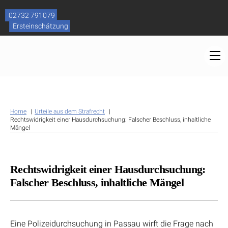
Skip
to
02732 791079
content
Ersteinschätzung
M
Home
Urteile aus dem Strafrecht
Rechtswidrigkeit einer Hausdurchsuchung: Falscher Beschluss, inhaltliche
Mängel
Rechtswidrigkeit einer Hausdurchsuchung:
Falscher Beschluss, inhaltliche Mängel
Eine Polizeidurchsuchung in Passau wirft die Frage nach