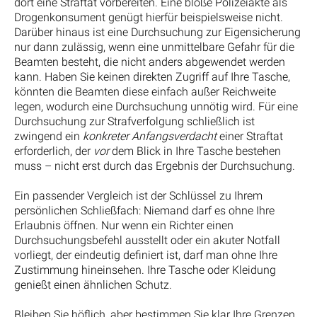
dort eine Straftat vorbereiten. Eine bloße Polizeiakte als
Drogenkonsument genügt hierfür beispielsweise nicht.
Darüber hinaus ist eine Durchsuchung zur Eigensicherung
nur dann zulässig, wenn eine unmittelbare Gefahr für die
Beamten besteht, die nicht anders abgewendet werden
kann. Haben Sie keinen direkten Zugriff auf Ihre Tasche,
könnten die Beamten diese einfach außer Reichweite
legen, wodurch eine Durchsuchung unnötig wird. Für eine
Durchsuchung zur Strafverfolgung schließlich ist
zwingend ein
konkreter Anfangsverdacht
einer Straftat
erforderlich, der
vor
dem Blick in Ihre Tasche bestehen
muss – nicht erst durch das Ergebnis der Durchsuchung.
Ein passender Vergleich ist der Schlüssel zu Ihrem
persönlichen Schließfach: Niemand darf es ohne Ihre
Erlaubnis öffnen. Nur wenn ein Richter einen
Durchsuchungsbefehl ausstellt oder ein akuter Notfall
vorliegt, der eindeutig definiert ist, darf man ohne Ihre
Zustimmung hineinsehen. Ihre Tasche oder Kleidung
genießt einen ähnlichen Schutz.
Bleiben Sie höflich, aber bestimmen Sie klar Ihre Grenzen.