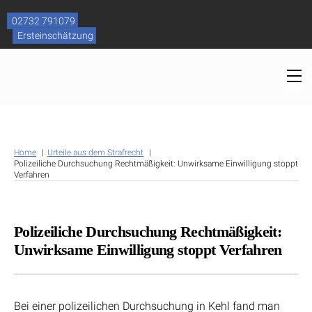
Skip
to
02732 791079
content
Ersteinschätzung
M
Home
Urteile aus dem Strafrecht
Polizeiliche Durchsuchung Rechtmäßigkeit: Unwirksame Einwilligung stoppt
Verfahren
Polizeiliche Durchsuchung Rechtmäßigkeit:
Unwirksame Einwilligung stoppt Verfahren
Bei einer polizeilichen Durchsuchung in Kehl fand man