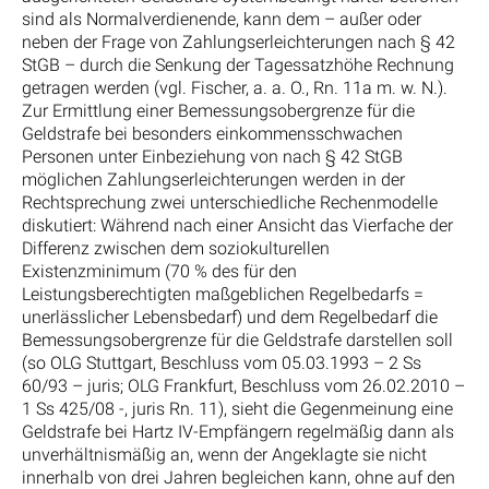
sind als Normalverdienende, kann dem – außer oder
neben der Frage von Zahlungserleichterungen nach § 42
StGB – durch die Senkung der Tagessatzhöhe Rechnung
getragen werden (vgl. Fischer, a. a. O., Rn. 11a m. w. N.).
Zur Ermittlung einer Bemessungsobergrenze für die
Geldstrafe bei besonders einkommensschwachen
Personen unter Einbeziehung von nach § 42 StGB
möglichen Zahlungserleichterungen werden in der
Rechtsprechung zwei unterschiedliche Rechenmodelle
diskutiert: Während nach einer Ansicht das Vierfache der
Differenz zwischen dem soziokulturellen
Existenzminimum (70 % des für den
Leistungsberechtigten maßgeblichen Regelbedarfs =
unerlässlicher Lebensbedarf) und dem Regelbedarf die
Bemessungsobergrenze für die Geldstrafe darstellen soll
(so OLG Stuttgart, Beschluss vom 05.03.1993 – 2 Ss
60/93 – juris; OLG Frankfurt, Beschluss vom 26.02.2010 –
1 Ss 425/08 -, juris Rn. 11), sieht die Gegenmeinung eine
Geldstrafe bei Hartz IV-Empfängern regelmäßig dann als
unverhältnismäßig an, wenn der Angeklagte sie nicht
innerhalb von drei Jahren begleichen kann, ohne auf den