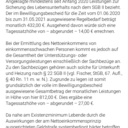
Angeklagte mindestens seit Anfang 2020 Leistungen zur
Sicherung des Lebensunterhalts nach dem SGB II bezieht.
Der im Bewilligungsbescheid für die Zeit vom 01.06.2020
bis zum 31.05.2021 ausgewiesene Regelbedarf beträgt
monatlich 432,00 €. Ausgehend davon würde sich eine
Tagessatzhöhe von – abgerundet – 14,00 € errechnen.
Bei der Ermittlung des Nettoeinkommens von
einkommensschwachen Personen kommt es jedoch auf
die Gesamtheit der Unterstützungs- oder
Versorgungsleistungen einschließlich der Sachbezüge an.
Zu den Sachbezügen gehören auch solche für Unterkunft
und Heizung nach § 22 SGB II (vgl. Fischer, StGB, 67. Aufl.,
§ 40 Rn. 11 m. w. N.). Zugrunde zu legen ist somit
grundsätzlich der volle im Bewilligungsbescheid
ausgewiesene Gesamtbetrag der monatlichen Leistungen
in Höhe von hier 812,00 €. Dies ergäbe eine
Tagessatzhöhe von – abgerundet – 27,00 €.
Da nahe am Existenzminimum Lebende durch die
Auswirkungen der am Nettoeinkommensprinzip
ausgerichteten Geldstrafe systembedingt härter betroffen