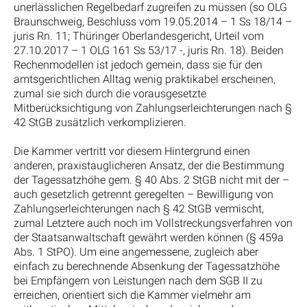
unerlässlichen Regelbedarf zugreifen zu müssen (so OLG
Braunschweig, Beschluss vom 19.05.2014 – 1 Ss 18/14 –
juris Rn. 11; Thüringer Oberlandesgericht, Urteil vom
27.10.2017 – 1 OLG 161 Ss 53/17 -, juris Rn. 18). Beiden
Rechenmodellen ist jedoch gemein, dass sie für den
amtsgerichtlichen Alltag wenig praktikabel erscheinen,
zumal sie sich durch die vorausgesetzte
Mitberücksichtigung von Zahlungserleichterungen nach §
42 StGB zusätzlich verkomplizieren.
Die Kammer vertritt vor diesem Hintergrund einen
anderen, praxistauglicheren Ansatz, der die Bestimmung
der Tagessatzhöhe gem. § 40 Abs. 2 StGB nicht mit der –
auch gesetzlich getrennt geregelten – Bewilligung von
Zahlungserleichterungen nach § 42 StGB vermischt,
zumal Letztere auch noch im Vollstreckungsverfahren von
der Staatsanwaltschaft gewährt werden können (§ 459a
Abs. 1 StPO). Um eine angemessene, zugleich aber
einfach zu berechnende Absenkung der Tagessatzhöhe
bei Empfängern von Leistungen nach dem SGB II zu
erreichen, orientiert sich die Kammer vielmehr am