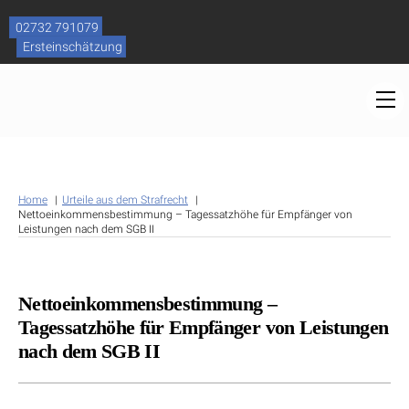
Skip
to
02732 791079
content
Ersteinschätzung
M
Home
Urteile aus dem Strafrecht
Nettoeinkommensbestimmung – Tagessatzhöhe für Empfänger von
Leistungen nach dem SGB II
Nettoeinkommensbestimmung –
Tagessatzhöhe für Empfänger von Leistungen
nach dem SGB II