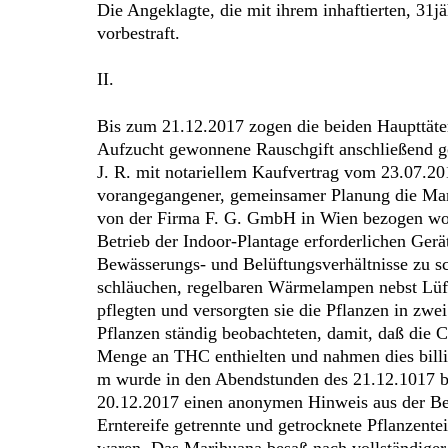
Die Angeklagte, die mit ihrem inhaftierten, 31jä
vorbestraft.
II.
Bis zum 21.12.2017 zogen die beiden Haupttäter
Aufzucht gewonnene Rauschgift anschließend g
J. R. mit notariellem Kaufvertrag vom 23.07.20
vorangegangener, gemeinsamer Planung die Mari
von der Firma F. G. GmbH in Wien bezogen word
Betrieb der Indoor-Plantage erforderlichen Gerä
Bewässerungs- und Belüftungsverhältnisse zu sc
schläuchen, regelbaren Wärmelampen nebst Lüft
pflegten und versorgten sie die Pflanzen in zw
Pflanzen ständig beobachteten, damit, daß die 
Menge an THC enthielten und nahmen dies billi
m wurde in den Abendstunden des 21.12.1017 be
20.12.2017 einen anonymen Hinweis aus der Bevö
Erntereife getrennte und getrocknete Pflanzent
waren. Das Marihuana besaß nach vollständiger