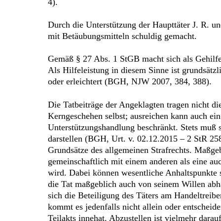
4).
Durch die Unterstützung der Haupttäter J. R. un
mit Betäubungsmitteln schuldig gemacht.
Gemäß § 27 Abs. 1 StGB macht sich als Gehilfe s
Als Hilfeleistung in diesem Sinne ist grundsätz
oder erleichtert (BGH, NJW 2007, 384, 388).
Die Tatbeiträge der Angeklagten tragen nicht d
Kerngeschehen selbst; ausreichen kann auch ein 
Unterstützungshandlung beschränkt. Stets muß si
darstellen (BGH, Urt. v. 02.12.2015 – 2 StR 25
Grundsätze des allgemeinen Strafrechts. Maßgebl
gemeinschaftlich mit einem anderen als eine auch
wird. Dabei können wesentliche Anhaltspunkte s
die Tat maßgeblich auch von seinem Willen abhä
sich die Beteiligung des Täters am Handeltreibe
kommt es jedenfalls nicht allein oder entscheide
Teilakts innehat. Abzustellen ist vielmehr d