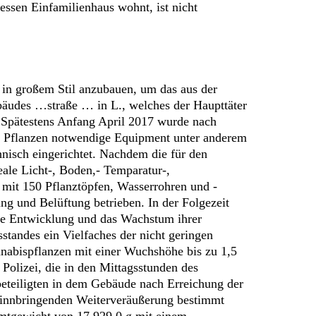
dessen Einfamilienhaus wohnt, ist nicht
 in großem Stil anzubauen, um das aus der
äudes …straße … in L., welches der Haupttäter
. Spätestens Anfang April 2017 wurde nach
er Pflanzen notwendige Equipment unter anderem
isch eingerichtet. Nachdem die für den
eale Licht-, Boden,- Temparatur-,
 mit 150 Pflanztöpfen, Wasserrohren und -
g und Belüftung betrieben. In der Folgezeit
 die Entwicklung und das Wachstum ihrer
standes ein Vielfaches der nicht geringen
nabispflanzen mit einer Wuchshöhe bis zu 1,5
olizei, die in den Mittagsstunden des
beteiligten in dem Gebäude nach Erreichung der
ewinnbringenden Weiterveräußerung bestimmt
amtgewicht von 17.929,0 g mit einem