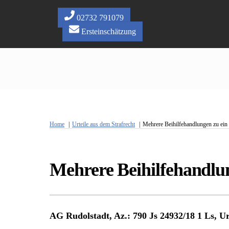
Skip
to
02732 791079
content
Ersteinschätzung
Home
Urteile aus dem Strafrecht
Mehrere Beihilfehandlungen zu ein 
Mehrere Beihilfehandlun
AG Rudolstadt, Az.: 790 Js 24932/18 1 Ls, Ur