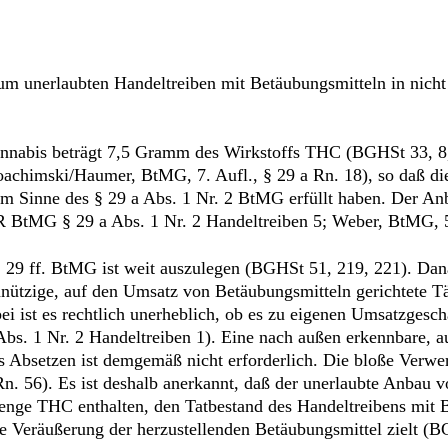
um unerlaubten Handeltreiben mit Betäubungsmitteln in nicht
annabis beträgt 7,5 Gramm des Wirkstoffs THC (BGHSt 33, 8
oachimski/Haumer, BtMG, 7. Aufl., § 29 a Rn. 18), so daß die
 Sinne des § 29 a Abs. 1 Nr. 2 BtMG erfüllt haben. Der Anba
HR BtMG § 29 a Abs. 1 Nr. 2 Handeltreiben 5; Weber, BtMG, 5
 29 ff. BtMG ist weit auszulegen (BGHSt 51, 219, 221). Dana
ennützige, auf den Umsatz von Betäubungsmitteln gerichtete 
i ist es rechtlich unerheblich, ob es zu eigenen Umsatzgesc
. 1 Nr. 2 Handeltreiben 1). Eine nach außen erkennbare, au
hes Absetzen ist demgemäß nicht erforderlich. Die bloße Verwe
n. 56). Es ist deshalb anerkannt, daß der unerlaubte Anbau 
Menge THC enthalten, den Tatbestand des Handeltreibens mit 
de Veräußerung der herzustellenden Betäubungsmittel zielt 