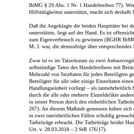
BtMG § 29 Abs. 1 Nr. 1 Handeltreiben 77). Wer
Hilfstätigkeiten unterstützt, macht sich deshalb
Daß die Angeklagte die beiden Haupttäter bei 
unterstützte, liegt auf der Hand. Es ist offens
zum Eigenverbrauch zu gewinnen (BGHR BtMG § 2
M. J. war, die demzufolge über entsprechendes 
Zwar ist es im Tatzeitraum zu zwei Anbauvorgä
selbständige Taten des Handeltreibens mit Betäu
Mehrzahl von Straftaten für jeden Beteiligten ge
Beteiligter für alle oder einige Einzeltaten eine
Handlungseinheit vorliegt – als tatmehrheitlich
durch die alle oder mehrere Einzeldelikte andere
in seiner Person durch den einheitlichen Tatb
267). An diesem Maßstab gemessen haben sich di
in zwei tateinheitlichen Fällen schuldig gemac
Tatbeiträge erbracht. Die Tatbeiträge beider H
Urt. v. 28.03.2018 – 2 StR 176/17).