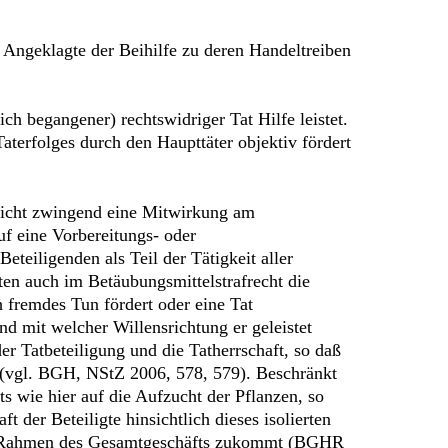
e Angeklagte der Beihilfe zu deren Handeltreiben
ch begangener) rechtswidriger Tat Hilfe leistet.
aterfolges durch den Haupttäter objektiv fördert
 nicht zwingend eine Mitwirkung am
uf eine Vorbereitungs- oder
teiligenden als Teil der Tätigkeit aller
ten auch im Betäubungsmittelstrafrecht die
h fremdes Tun fördert oder eine Tat
nd mit welcher Willensrichtung er geleistet
r Tatbeteiligung und die Tatherrschaft, so daß
t (vgl. BGH, NStZ 2006, 578, 579). Beschränkt
s wie hier auf die Aufzucht der Pflanzen, so
 der Beteiligte hinsichtlich dieses isolierten
 im Rahmen des Gesamtgeschäfts zukommt (BGHR