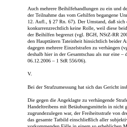
Auch mehrere Beihilfehandlungen zu ein und der
der Teilnahme das vom Gehilfen begangene Unr
12. Aufl., § 27 Rn. 67). Der Umstand, daß sic
konkurrenzrechtlich keine Rolle, weil diese bei
der Beihilfen begrenzt (vgl. BGH, NStZ-RR 200
den Haupttätern Tateinheit hinsichtlich beider 
dagegen mehrere Einzelstrafen zu verhängen (v
deshalb hier in der Gesamtschau als nur eine – 
06.12.2006 – 1 StR 556/06).
V.
Bei der Strafzumessung hat sich das Gericht in
Die gegen die Angeklagte zu verhängende Strafe
Handeltreibens mit Betäubungsmitteln in nicht
zugrundezulegen war, der Freiheitsstrafe von dr
das gesamte Tatbild einschließlich aller subje
vorkommenden Fälle in einem so erheblichen Ma