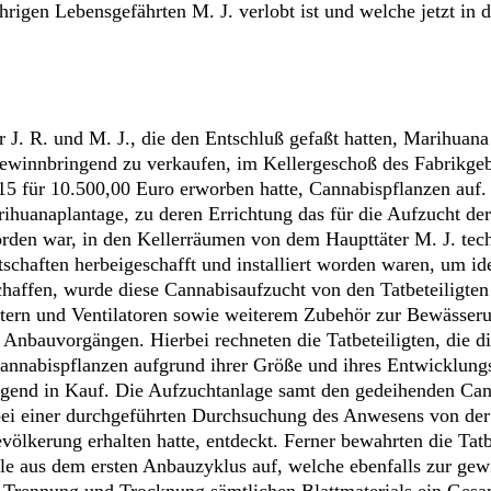
hrigen Lebensgefährten M. J. verlobt ist und welche jetzt in 
 J. R. und M. J., die den Entschluß gefaßt hatten, Marihuana
ewinnbringend zu verkaufen, im Kellergeschoß des Fabrikgeb
15 für 10.500,00 Euro erworben hatte, Cannabispflanzen auf
huanaplantage, zu deren Errichtung das für die Aufzucht d
en war, in den Kellerräumen von dem Haupttäter M. J. techn
tschaften herbeigeschafft und installiert worden waren, um id
haffen, wurde diese Cannabisaufzucht von den Tatbeteiligten
ern und Ventilatoren sowie weiterem Zubehör zur Bewässerun
ei Anbauvorgängen. Hierbei rechneten die Tatbeteiligten, die
Cannabispflanzen aufgrund ihrer Größe und ihres Entwicklungs
gend in Kauf. Die Aufzuchtanlage samt den gedeihenden Can
i einer durchgeführten Durchsuchung des Anwesens von der P
lkerung erhalten hatte, entdeckt. Ferner bewahrten die Tat
eile aus dem ersten Anbauzyklus auf, welche ebenfalls zur g
 Trennung und Trocknung sämtlichen Blattmaterials ein Ges