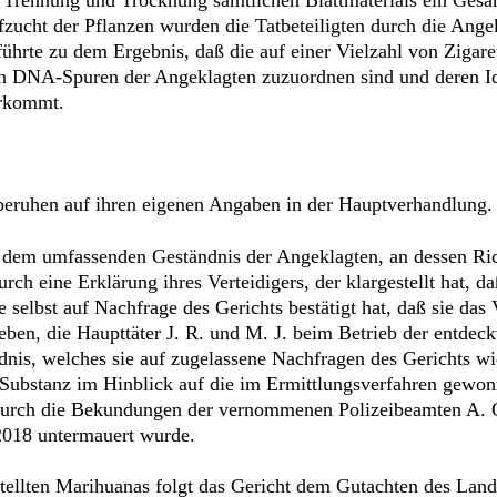
ucht der Pflanzen wurden die Tatbeteiligten durch die Angekl
hrte zu dem Ergebnis, daß die auf einer Vielzahl von Zigare
n DNA-Spuren der Angeklagten zuzuordnen sind und deren Iden
orkommt.
 beruhen auf ihren eigenen Angaben in der Hauptverhandlung.
 dem umfassenden Geständnis der Angeklagten, an dessen Rich
ch eine Erklärung ihres Verteidigers, der klargestellt hat, d
e selbst auf Nachfrage des Gerichts bestätigt hat, daß sie da
eben, die Haupttäter J. R. und M. J. beim Betrieb der entdec
ndnis, welches sie auf zugelassene Nachfragen des Gerichts wide
er Substanz im Hinblick auf die im Ermittlungsverfahren gewo
s durch die Bekundungen der vernommenen Polizeibeamten A.
2018 untermauert wurde.
tellten Marihuanas folgt das Gericht dem Gutachten des La