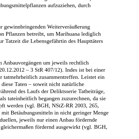
bungsmittelpflanzen aufzuziehen, durch
zur gewinnbringenden Weiterveräußerung
von Pflanzen betreibt, um Marihuana lediglich
 Tatzeit die Lebensgefährtin des Haupttäters
en Anbauvorgängen um jeweils rechtlich
0.12.2012 – 3 StR 407/12). Indes ist bei einer
er tatmehrheitlich zusammentreffen. Leistet ein
m diese Taten – soweit nicht natürliche
ährend des Laufs der Deliktsserie Tatbeiträge,
 als tateinheitlich begangen zuzurechnen, da sie
nüpft werden (vgl. BGH, NStZ-RR 2003, 265,
 mit Betäubungsmitteln in nicht geringer Menge
duellen, jeweils nur einen Anbau fördernde
e gleichermaßen fördernd ausgewirkt (vgl. BGH,