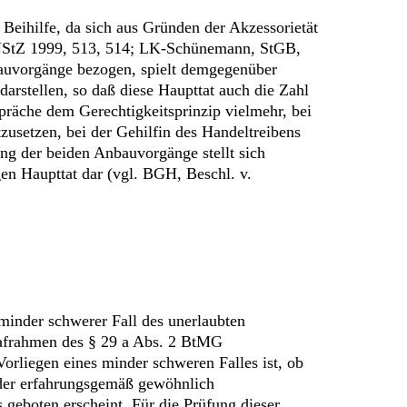
Beihilfe, da sich aus Gründen der Akzessorietät
 NStZ 1999, 513, 514; LK-Schünemann, StGB,
bauvorgänge bezogen, spielt demgegenüber
darstellen, so daß diese Haupttat auch die Zahl
räche dem Gerechtigkeitsprinzip vielmehr, bei
zusetzen, bei der Gehilfin des Handeltreibens
ng der beiden Anbauvorgänge stellt sich
gen Haupttat dar (vgl. BGH, Beschl. v.
minder schwerer Fall des unerlaubten
rafrahmen des § 29 a Abs. 2 BtMG
Vorliegen eines minder schweren Falles ist, ob
t der erfahrungsgemäß gewöhnlich
eboten erscheint. Für die Prüfung dieser