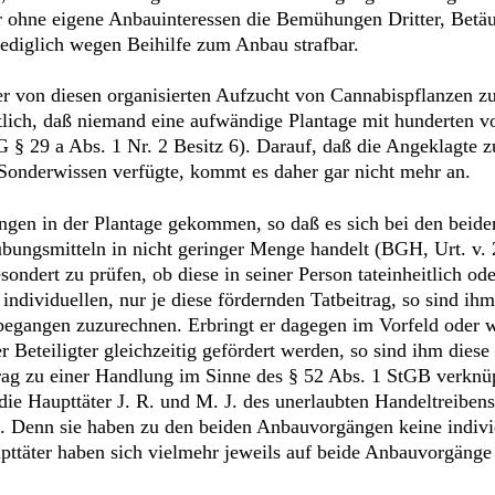
 ohne eigene Anbauinteressen die Bemühungen Dritter, Betäu
 lediglich wegen Beihilfe zum Anbau strafbar.
der von diesen organisierten Aufzucht von Cannabispflanzen 
ichtlich, daß niemand eine aufwändige Plantage mit hunderten 
9 a Abs. 1 Nr. 2 Besitz 6). Darauf, daß die Angeklagte zur
Sonderwissen verfügte, kommt es daher gar nicht mehr an.
ngen in der Plantage gekommen, so daß es sich bei den beid
bungsmitteln in nicht geringer Menge handelt (BGH, Urt. v. 2
sondert zu prüfen, ob diese in seiner Person tateinheitlich od
n individuellen, nur je diese fördernden Tatbeitrag, so sind ih
 begangen zuzurechnen. Erbringt er dagegen im Vorfeld oder w
r Beteiligter gleichzeitig gefördert werden, so sind ihm diese
eitrag zu einer Handlung im Sinne des § 52 Abs. 1 StGB verk
e Haupttäter J. R. und M. J. des unerlaubten Handeltreibens
ht. Denn sie haben zu den beiden Anbauvorgängen keine indivi
aupttäter haben sich vielmehr jeweils auf beide Anbauvorgäng