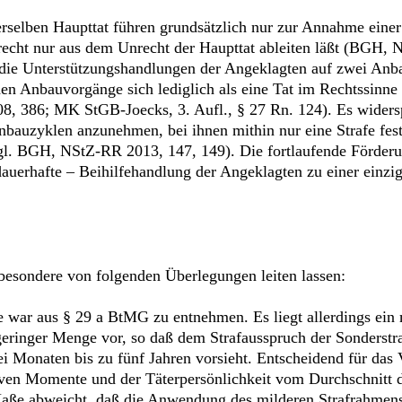
selben Haupttat führen grundsätzlich nur zur Annahme einer 
echt nur aus dem Unrecht der Haupttat ableiten läßt (BGH,
h die Unterstützungshandlungen der Angeklagten auf zwei An
den Anbauvorgänge sich lediglich als eine Tat im Rechtssinne 
8, 386; MK StGB-Joecks, 3. Aufl., § 27 Rn. 124). Es widersp
Anbauzyklen anzunehmen, bei ihnen mithin nur eine Strafe fest
gl. BGH, NStZ-RR 2013, 147, 149). Die fortlaufende Förderu
dauerhafte – Beihilfehandlung der Angeklagten zu einer einzi
sbesondere von folgenden Überlegungen leiten lassen:
 war aus § 29 a BtMG zu entnehmen. Es liegt allerdings ein 
 geringer Menge vor, so daß dem Strafausspruch der Sonderst
ei Monaten bis zu fünf Jahren vorsieht. Entscheidend für das 
ktiven Momente und der Täterpersönlichkeit vom Durchschnit
ße abweicht, daß die Anwendung des milderen Strafrahmens g