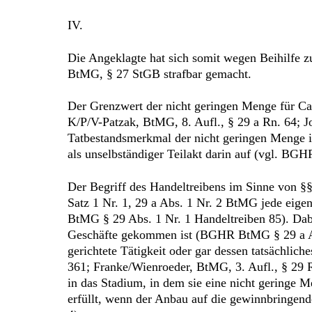
IV.
Die Angeklagte hat sich somit wegen Beihilfe z
BtMG, § 27 StGB strafbar gemacht.
Der Grenzwert der nicht geringen Menge für C
K/P/V-Patzak, BtMG, 8. Aufl., § 29 a Rn. 64; J
Tatbestandsmerkmal der nicht geringen Menge im
als unselbständiger Teilakt darin auf (vgl. BG
Der Begriff des Handeltreibens im Sinne von §§
Satz 1 Nr. 1, 29 a Abs. 1 Nr. 2 BtMG jede eig
BtMG § 29 Abs. 1 Nr. 1 Handeltreiben 85). Dabe
Geschäfte gekommen ist (BGHR BtMG § 29 a Abs
gerichtete Tätigkeit oder gar dessen tatsächlic
361; Franke/Wienroeder, BtMG, 3. Aufl., § 29 R
in das Stadium, in dem sie eine nicht geringe 
erfüllt, wenn der Anbau auf die gewinnbringen