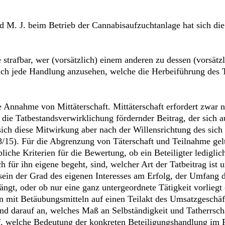
d M. J. beim Betrieb der Cannabisaufzuchtanlage hat sich di
trafbar, wer (vorsätzlich) einem anderen zu dessen (vorsätzli
lich jede Handlung anzusehen, welche die Herbeiführung des T
ie Annahme von Mittäterschaft. Mittäterschaft erfordert zwar
die Tatbestandsverwirklichung fördernder Beitrag, der sich a
ch diese Mitwirkung aber nach der Willensrichtung des sich Be
8/15). Für die Abgrenzung von Täterschaft und Teilnahme gel
iche Kriterien für die Bewertung, ob ein Beteiligter lediglic
 für ihn eigene begeht, sind, welcher Art der Tatbeitrag ist u
ein der Grad des eigenen Interesses am Erfolg, der Umfang de
ngt, oder ob nur eine ganz untergeordnete Tätigkeit vorlieg
n mit Betäubungsmitteln auf einen Teilakt des Umsatzgeschäft
nd darauf an, welches Maß an Selbständigkeit und Tatherrschaft
arauf, welche Bedeutung der konkreten Beteiligungshandlung