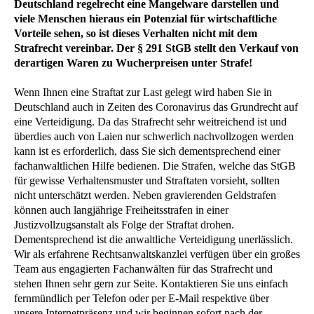
Deutschland regelrecht eine Mangelware darstellen und
viele Menschen hieraus ein Potenzial für wirtschaftliche
Vorteile sehen, so ist dieses Verhalten nicht mit dem
Strafrecht vereinbar. Der § 291 StGB stellt den Verkauf von
derartigen Waren zu Wucherpreisen unter Strafe!
Wenn Ihnen eine Straftat zur Last gelegt wird haben Sie in
Deutschland auch in Zeiten des Coronavirus das Grundrecht auf
eine Verteidigung. Da das Strafrecht sehr weitreichend ist und
überdies auch von Laien nur schwerlich nachvollzogen werden
kann ist es erforderlich, dass Sie sich dementsprechend einer
fachanwaltlichen Hilfe bedienen. Die Strafen, welche das StGB
für gewisse Verhaltensmuster und Straftaten vorsieht, sollten
nicht unterschätzt werden. Neben gravierenden Geldstrafen
können auch langjährige Freiheitsstrafen in einer
Justizvollzugsanstalt als Folge der Straftat drohen.
Dementsprechend ist die anwaltliche Verteidigung unerlässlich.
Wir als erfahrene Rechtsanwaltskanzlei verfügen über ein großes
Team aus engagierten Fachanwälten für das Strafrecht und
stehen Ihnen sehr gern zur Seite. Kontaktieren Sie uns einfach
fernmündlich per Telefon oder per E-Mail respektive über
unsere Internetpräsenz und wir beginnen sofort nach der