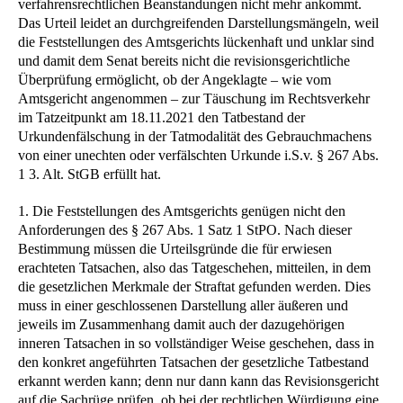
verfahrensrechtlichen Beanstandungen nicht mehr ankommt.
Das Urteil leidet an durchgreifenden Darstellungsmängeln, weil
die Feststellungen des Amtsgerichts lückenhaft und unklar sind
und damit dem Senat bereits nicht die revisionsgerichtliche
Überprüfung ermöglicht, ob der Angeklagte – wie vom
Amtsgericht angenommen – zur Täuschung im Rechtsverkehr
im Tatzeitpunkt am 18.11.2021 den Tatbestand der
Urkundenfälschung in der Tatmodalität des Gebrauchmachens
von einer unechten oder verfälschten Urkunde i.S.v. § 267 Abs.
1 3. Alt. StGB erfüllt hat.
1. Die Feststellungen des Amtsgerichts genügen nicht den
Anforderungen des § 267 Abs. 1 Satz 1 StPO. Nach dieser
Bestimmung müssen die Urteilsgründe die für erwiesen
erachteten Tatsachen, also das Tatgeschehen, mitteilen, in dem
die gesetzlichen Merkmale der Straftat gefunden werden. Dies
muss in einer geschlossenen Darstellung aller äußeren und
jeweils im Zusammenhang damit auch der dazugehörigen
inneren Tatsachen in so vollständiger Weise geschehen, dass in
den konkret angeführten Tatsachen der gesetzliche Tatbestand
erkannt werden kann; denn nur dann kann das Revisionsgericht
auf die Sachrüge prüfen, ob bei der rechtlichen Würdigung eine