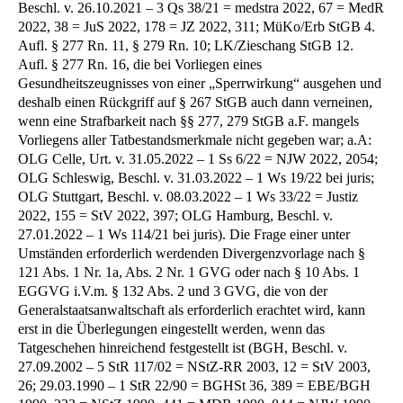
Beschl. v. 26.10.2021 – 3 Qs 38/21 = medstra 2022, 67 = MedR
2022, 38 = JuS 2022, 178 = JZ 2022, 311; MüKo/Erb StGB 4.
Aufl. § 277 Rn. 11, § 279 Rn. 10; LK/Zieschang StGB 12.
Aufl. § 277 Rn. 16, die bei Vorliegen eines
Gesundheitszeugnisses von einer „Sperrwirkung“ ausgehen und
deshalb einen Rückgriff auf § 267 StGB auch dann verneinen,
wenn eine Strafbarkeit nach §§ 277, 279 StGB a.F. mangels
Vorliegens aller Tatbestandsmerkmale nicht gegeben war; a.A:
OLG Celle, Urt. v. 31.05.2022 – 1 Ss 6/22 = NJW 2022, 2054;
OLG Schleswig, Beschl. v. 31.03.2022 – 1 Ws 19/22 bei juris;
OLG Stuttgart, Beschl. v. 08.03.2022 – 1 Ws 33/22 = Justiz
2022, 155 = StV 2022, 397; OLG Hamburg, Beschl. v.
27.01.2022 – 1 Ws 114/21 bei juris). Die Frage einer unter
Umständen erforderlich werdenden Divergenzvorlage nach §
121 Abs. 1 Nr. 1a, Abs. 2 Nr. 1 GVG oder nach § 10 Abs. 1
EGGVG i.V.m. § 132 Abs. 2 und 3 GVG, die von der
Generalstaatsanwaltschaft als erforderlich erachtet wird, kann
erst in die Überlegungen eingestellt werden, wenn das
Tatgeschehen hinreichend festgestellt ist (BGH, Beschl. v.
27.09.2002 – 5 StR 117/02 = NStZ-RR 2003, 12 = StV 2003,
26; 29.03.1990 – 1 StR 22/90 = BGHSt 36, 389 = EBE/BGH