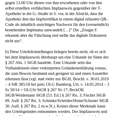
gegen 13.00 Uhr diesen von ihm erworbenen oder von ihm
selbst erstellten verfälschten Impfausweis gegenüber der T-
Apotheke in der G.-Straße in S. vor, in der Absicht, dass die
Apotheke ihm das Impfzertifikat in einem digital erfassten QR-
Code als inhaltlich unrichtigen Nachweis für den (vermeintlich)
bestehenden Impfstatus umwandelt […]“ Die „Zeugin F.
erkannte aber die Fälschung und stellte das digitale Dokument
nicht aus“.
b) Diese Urteilsfeststellungen belegen bereits nicht, ob es sich
bei dem Impfausweis überhaupt um eine Urkunde im Sinne des
§ 267 Abs. 1 StGB handelte. Eine Urkunde setzt das
Vorhandensein einer verkörperten Gedankenerklärung voraus,
die zum Beweis bestimmt und geeignet ist und einen Aussteller
erkennen lässt (vgl. statt vieler nur BGH, Beschl. v. 30.01.2019
– 4 StR 385/18 bei juris; OLG Bamberg, Urt. v. 14.05.2014 – 3
Ss 50/14 = OLGSt StGB § 267 Nr 17; BeckOK
StGB/Weidemann StGB [53. Ed.] § 267 Rn. 3; Fischer StGB
69. Aufl. § 267 Rn. 3; Schönke/Schröder/Heine/Schuster StGB
30. Aufl. § 267 Rn. 2 m.w.N.). Keines dieser Merkmale kann
den Urteilsgründen entnommen werden. Der Impfausweis und