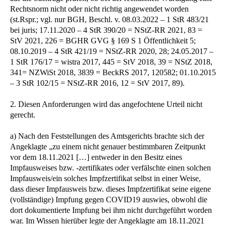
Rechtsnorm nicht oder nicht richtig angewendet worden
(st.Rspr.; vgl. nur BGH, Beschl. v. 08.03.2022 – 1 StR 483/21
bei juris; 17.11.2020 – 4 StR 390/20 = NStZ-RR 2021, 83 =
StV 2021, 226 = BGHR GVG § 169 S 1 Öffentlichkeit 5;
08.10.2019 – 4 StR 421/19 = NStZ-RR 2020, 28; 24.05.2017 –
1 StR 176/17 = wistra 2017, 445 = StV 2018, 39 = NStZ 2018,
341= NZWiSt 2018, 3839 = BeckRS 2017, 120582; 01.10.2015
– 3 StR 102/15 = NStZ-RR 2016, 12 = StV 2017, 89).
2. Diesen Anforderungen wird das angefochtene Urteil nicht
gerecht.
a) Nach den Feststellungen des Amtsgerichts brachte sich der
Angeklagte „zu einem nicht genauer bestimmbaren Zeitpunkt
vor dem 18.11.2021 […] entweder in den Besitz eines
Impfausweises bzw. -zertifikates oder verfälschte einen solchen
Impfausweis/ein solches Impfzertifikat selbst in einer Weise,
dass dieser Impfausweis bzw. dieses Impfzertifikat seine eigene
(vollständige) Impfung gegen COVID19 auswies, obwohl die
dort dokumentierte Impfung bei ihm nicht durchgeführt worden
war. Im Wissen hierüber legte der Angeklagte am 18.11.2021