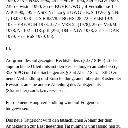
1990, 223 = NStZ 1990, 441 = MDR 1990, 844 = NJW 1990,
2395 = wistra 1990, 265 = BGHR UWG § 4 Verhältnisse 1 =
AfP 1990, 295 = NStE Nr 5 zu § 4 UWG = EzSt UWG § 4 Nr
1; 13.07.1978 – 4 StR 82/78 = BGHSt 28, 72 = VkBl 1979,
107 = EBE/BGH 1978, 327 = VRS 55 [1978], 295 = VerkMitt
1978, Nr 102 = DRsp II [294] 184 = NJW 1978, 2517 = DAR
1979, 76 = RuS 1979, 95).
III.
Aufgrund des aufgezeigten Rechtsfehlers (§ 337 StPO) ist das
angefochtene Urteil mitsamt den Feststellungen aufzuheben (§
353 StPO) und die Sache gemäß § 354 Abs. 2 Satz 1 StPO zu
neuer Verhandlung und Entscheidung, auch über die Kosten der
Revision, an eine andere Abteilung des Amtsgerichts
(Strafrichter) zurückzuverweisen.
Für die neue Hauptverhandlung wird auf Folgendes
hingewiesen:
Das neue Tatgericht wird den tatsächlichen Ablauf der dem
Angeklagten zur Last liegenden Tat nunmehr umfassend neu zu