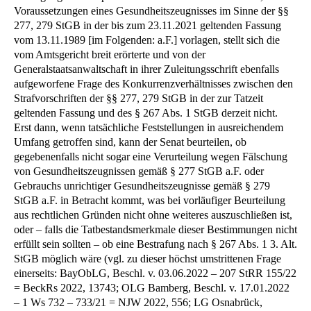
Voraussetzungen eines Gesundheitszeugnisses im Sinne der §§
277, 279 StGB in der bis zum 23.11.2021 geltenden Fassung
vom 13.11.1989 [im Folgenden: a.F.] vorlagen, stellt sich die
vom Amtsgericht breit erörterte und von der
Generalstaatsanwaltschaft in ihrer Zuleitungsschrift ebenfalls
aufgeworfene Frage des Konkurrenzverhältnisses zwischen den
Strafvorschriften der §§ 277, 279 StGB in der zur Tatzeit
geltenden Fassung und des § 267 Abs. 1 StGB derzeit nicht.
Erst dann, wenn tatsächliche Feststellungen in ausreichendem
Umfang getroffen sind, kann der Senat beurteilen, ob
gegebenenfalls nicht sogar eine Verurteilung wegen Fälschung
von Gesundheitszeugnissen gemäß § 277 StGB a.F. oder
Gebrauchs unrichtiger Gesundheitszeugnisse gemäß § 279
StGB a.F. in Betracht kommt, was bei vorläufiger Beurteilung
aus rechtlichen Gründen nicht ohne weiteres auszuschließen ist,
oder – falls die Tatbestandsmerkmale dieser Bestimmungen nicht
erfüllt sein sollten – ob eine Bestrafung nach § 267 Abs. 1 3. Alt.
StGB möglich wäre (vgl. zu dieser höchst umstrittenen Frage
einerseits: BayObLG, Beschl. v. 03.06.2022 – 207 StRR 155/22
= BeckRs 2022, 13743; OLG Bamberg, Beschl. v. 17.01.2022
– 1 Ws 732 – 733/21 = NJW 2022, 556; LG Osnabrück,