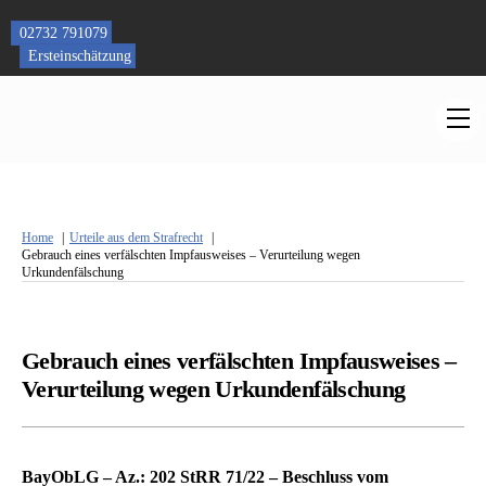
Skip
to
02732 791079
content
Ersteinschätzung
M
Home
Urteile aus dem Strafrecht
Gebrauch eines verfälschten Impfausweises – Verurteilung wegen
Urkundenfälschung
Gebrauch eines verfälschten Impfausweises –
Verurteilung wegen Urkundenfälschung
BayObLG – Az.: 202 StRR 71/22 – Beschluss vom