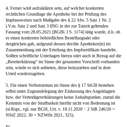
4. Ferner wird aufzuklären sein, auf welcher konkreten
rechtlichen Grundlage die Apotheke bei der Prüfung des
Impfausweises nach Maßgabe des § 22 Abs. 5 Satz 1 Nr. 2
i.V.m. Satz 2 und Satz 3 IfSG in der zur Tatzeit geltenden
Fassung vom 28.05.2021 [BGBl. I S. 1174] tätig wurde, d.h. ob
es einen konkreten behördlichen Bestellungsakt oder
dergleichen gab, aufgrund dessen der/die Apotheker(in) im
Zusammenhang mit der Erteilung des Impfzertifikats handelte.
Sollten schriftliche Unterlagen hierzu oder auch in Bezug auf die
„Bereiterklärung“ im Sinne der genannten Vorschrift vorhanden
sein, würde es sich anbieten, diese beizuziehen und in dem
Urteil wiederzugeben.
5. Für einen Verbotsirrtum im Sinne des § 17 StGB bestehen
selbst unter Zugrundelegung der Einlassung des Angeklagten
bzw. der Verteidigererklärungen keine Anhaltspunkte, zumal die
Kenntnis von der Strafbarkeit hierfür nicht von Bedeutung ist
(st.Rspr., vgl. nur BGH, Urt. v. 18.11.2020 − 2 StR 246/20 =
NStZ 2022, 30 = NZWiSt 2021, 325).
IV.