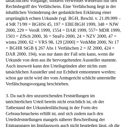
tatsächlichen Vorgänge, sondern verwendet wiederum nur den
Rechtsbegriff des Verfälschens. Eine Verfälschung liegt in der
inhaltlichen Veränderung der gedanklichen Erklärung einer
ursprünglich echten Urkunde (vgl. BGH, Beschl. v. 21.09.999 –
4 StR 71/99 = BGHSt 45, 197 = EBE/BGH 1999, 348 = NJW
2000, 229 = VersR 1999, 1554 = DAR 1999, 557= MDR 1999,
1503 = ZfSch 2000, 36 = StraFo 2000, 24 = NZV 2000, 47 =
wistra 2000, 62 = VRS 98, 129 [2000] = VerkMitt 2000, Nr 17
= BGHR StGB § 267 Abs 1 Verfälschen 2 = JZ 2000, 424 =
DAR 2000, 194), was nur dann der Fall sein kann, wenn die
Urkunde von dem aus ihr hervorgehenden Aussteller stammte.
Auch insoweit kann den Urteilsgründen aber nichts zum
tatsächlichen Aussteller und zur Echtheit entnommen werden;
schon gar nicht wird der vom Amtsgericht schlicht unterstellte
Verfälschungsvorgang beschrieben.
3. Da nach den unzureichenden Feststellungen im
tatrichterlichen Urteil bereits nicht ersichtlich ist, ob der
Tatbestand der Urkundenfälschung in der Form des
Gebrauchmachens erfüllt ist, und sich zudem nach den
Urteilsfeststellungen mangels näherer Beschreibung der
Eintragungen im Impfausweis auch nicht beurteilen lässt, ob die