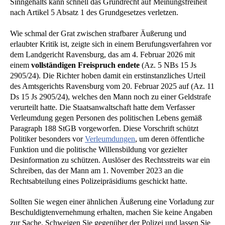
Sinngehalts kann schnell das Grundrecht auf Meinungsfreiheit
nach Artikel 5 Absatz 1 des Grundgesetzes verletzen.
Wie schmal der Grat zwischen strafbarer Äußerung und
erlaubter Kritik ist, zeigte sich in einem Berufungsverfahren vor
dem Landgericht Ravensburg, das am 4. Februar 2026 mit
einem
vollständigen Freispruch endete
(Az. 5 NBs 15 Js
2905/24). Die Richter hoben damit ein erstinstanzliches Urteil
des Amtsgerichts Ravensburg vom 20. Februar 2025 auf (Az. 11
Ds 15 Js 2905/24), welches den Mann noch zu einer Geldstrafe
verurteilt hatte. Die Staatsanwaltschaft hatte dem Verfasser
Verleumdung gegen Personen des politischen Lebens gemäß
Paragraph 188 StGB vorgeworfen. Diese Vorschrift schützt
Politiker besonders vor
Verleumdungen
, um deren öffentliche
Funktion und die politische Willensbildung vor gezielter
Desinformation zu schützen. Auslöser des Rechtsstreits war ein
Schreiben, das der Mann am 1. November 2023 an die
Rechtsabteilung eines Polizeipräsidiums geschickt hatte.
Sollten Sie wegen einer ähnlichen Äußerung eine Vorladung zur
Beschuldigtenvernehmung erhalten, machen Sie keine Angaben
zur Sache. Schweigen Sie gegenüber der Polizei und lassen Sie