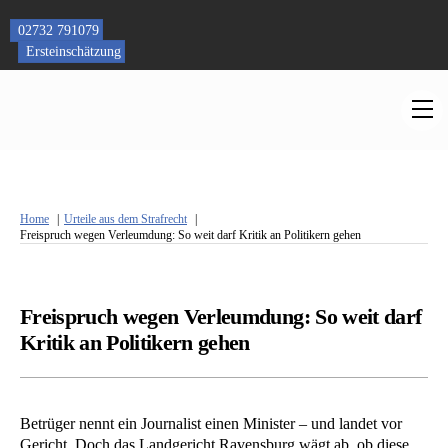
Skip
to
02732 791079
content
Ersteinschätzung
M
Home
Urteile aus dem Strafrecht
Freispruch wegen Verleumdung: So weit darf Kritik an Politikern gehen
Freispruch wegen Verleumdung: So weit darf
Kritik an Politikern gehen
Betrüger nennt ein Journalist einen Minister – und landet vor
Gericht. Doch das Landgericht Ravensburg wägt ab, ob diese