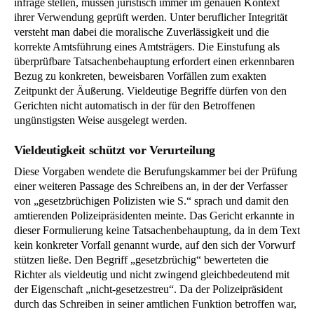
infrage stellen, müssen juristisch immer im genauen Kontext
ihrer Verwendung geprüft werden. Unter beruflicher Integrität
versteht man dabei die moralische Zuverlässigkeit und die
korrekte Amtsführung eines Amtsträgers. Die Einstufung als
überprüfbare Tatsachenbehauptung erfordert einen erkennbaren
Bezug zu konkreten, beweisbaren Vorfällen zum exakten
Zeitpunkt der Äußerung. Vieldeutige Begriffe dürfen von den
Gerichten nicht automatisch in der für den Betroffenen
ungünstigsten Weise ausgelegt werden.
Vieldeutigkeit schützt vor Verurteilung
Diese Vorgaben wendete die Berufungskammer bei der Prüfung
einer weiteren Passage des Schreibens an, in der der Verfasser
von „gesetzbrüchigen Polizisten wie S.“ sprach und damit den
amtierenden Polizeipräsidenten meinte. Das Gericht erkannte in
dieser Formulierung keine Tatsachenbehauptung, da in dem Text
kein konkreter Vorfall genannt wurde, auf den sich der Vorwurf
stützen ließe. Den Begriff „gesetzbrüchig“ bewerteten die
Richter als vieldeutig und nicht zwingend gleichbedeutend mit
der Eigenschaft „nicht-gesetzestreu“. Da der Polizeipräsident
durch das Schreiben in seiner amtlichen Funktion betroffen war,