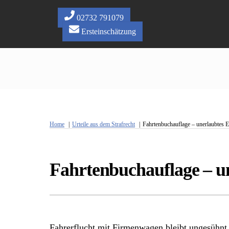
Skip
to
02732 791079
content
Ersteinschätzung
Home
Urteile aus dem Strafrecht
Fahrtenbuchauflage – unerlaubtes E
Fahrtenbuchauflage – u
Fahrerflucht mit Firmenwagen bleibt ungesühnt