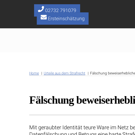
Skip
to
02732 791079
content
Ersteinschätzung
Home
Urteile aus dem Strafrecht
Fälschung beweiserhebliche
Fälschung beweiserhebli
Mit geraubter Identität teure Ware im Netz 
Datenfälschung und Betrugs eine harte Strafe