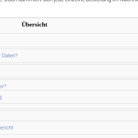
Übersicht
r Daten?
or?
g
ericht