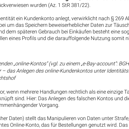
kverwiesen wurden (Az. 1 StR 381/22).
Identität ein Kundenkonto anlegt, verwirklicht nach § 269 
 dabei um das Speichern beweiserheblicher Daten zur Täu
und dem späteren Gebrauch bei Einkäufen besteht eine so
en eines Profils und die darauffolgende Nutzung somit nich
nden „online-Kontos“ (vgl. zu einem „e-Bay-account“: BGH
r – das Anlegen des online-Kundenkontos unter Identitäts
chtshof
vor, wenn mehrere Handlungen rechtlich als eine einzige T
nüpft sind. Hier: Das Anlegen des falschen Kontos und di
usammenhängender Vorgang.
er Daten) stellt das Manipulieren von Daten unter Strafe, 
tes Online-Konto, das für Bestellungen genutzt wird. Das 