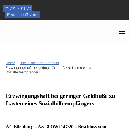
Skip
to
02732 791079
content
Ersteinschätzung
M
Home
Urteile aus dem Strafrecht
Erzwingungshaft bei geringer Geldbuße zu Lasten eines
Sozialhilfeempfängers
Erzwingungshaft bei geringer Geldbuße zu
Lasten eines Sozialhilfeempfängers
AG Eilenburg – Az.: 8 OWi 147/20 – Beschluss vom