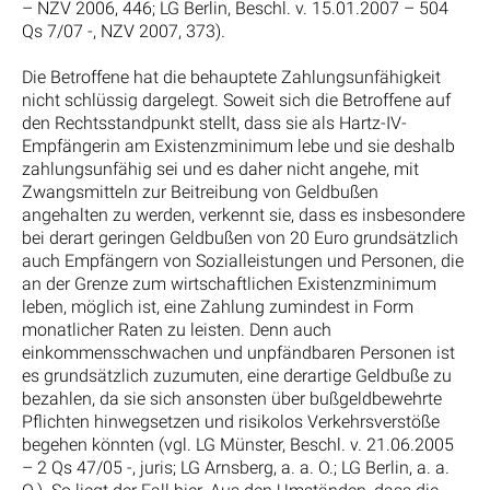
– NZV 2006, 446; LG Berlin, Beschl. v. 15.01.2007 – 504
Qs 7/07 -, NZV 2007, 373).
Die Betroffene hat die behauptete Zahlungsunfähigkeit
nicht schlüssig dargelegt. Soweit sich die Betroffene auf
den Rechtsstandpunkt stellt, dass sie als Hartz-IV-
Empfängerin am Existenzminimum lebe und sie deshalb
zahlungsunfähig sei und es daher nicht angehe, mit
Zwangsmitteln zur Beitreibung von Geldbußen
angehalten zu werden, verkennt sie, dass es insbesondere
bei derart geringen Geldbußen von 20 Euro grundsätzlich
auch Empfängern von Sozialleistungen und Personen, die
an der Grenze zum wirtschaftlichen Existenzminimum
leben, möglich ist, eine Zahlung zumindest in Form
monatlicher Raten zu leisten. Denn auch
einkommensschwachen und unpfändbaren Personen ist
es grundsätzlich zuzumuten, eine derartige Geldbuße zu
bezahlen, da sie sich ansonsten über bußgeldbewehrte
Pflichten hinwegsetzen und risikolos Verkehrsverstöße
begehen könnten (vgl. LG Münster, Beschl. v. 21.06.2005
– 2 Qs 47/05 -, juris; LG Arnsberg, a. a. O.; LG Berlin, a. a.