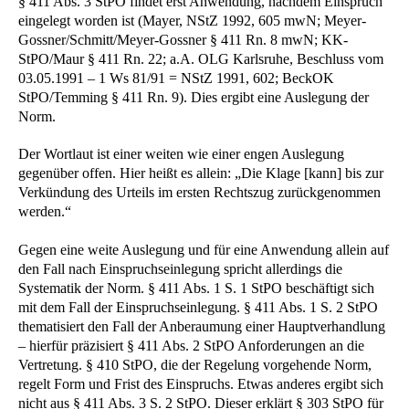
§ 411 Abs. 3 StPO findet erst Anwendung, nachdem Einspruch
eingelegt worden ist (Mayer, NStZ 1992, 605 mwN; Meyer-
Gossner/Schmitt/Meyer-Gossner § 411 Rn. 8 mwN; KK-
StPO/Maur § 411 Rn. 22; a.A. OLG Karlsruhe, Beschluss vom
03.05.1991 – 1 Ws 81/91 = NStZ 1991, 602; BeckOK
StPO/Temming § 411 Rn. 9). Dies ergibt eine Auslegung der
Norm.
Der Wortlaut ist einer weiten wie einer engen Auslegung
gegenüber offen. Hier heißt es allein: „Die Klage [kann] bis zur
Verkündung des Urteils im ersten Rechtszug zurückgenommen
werden.“
Gegen eine weite Auslegung und für eine Anwendung allein auf
den Fall nach Einspruchseinlegung spricht allerdings die
Systematik der Norm. § 411 Abs. 1 S. 1 StPO beschäftigt sich
mit dem Fall der Einspruchseinlegung. § 411 Abs. 1 S. 2 StPO
thematisiert den Fall der Anberaumung einer Hauptverhandlung
– hierfür präzisiert § 411 Abs. 2 StPO Anforderungen an die
Vertretung. § 410 StPO, die der Regelung vorgehende Norm,
regelt Form und Frist des Einspruchs. Etwas anderes ergibt sich
nicht aus § 411 Abs. 3 S. 2 StPO. Dieser erklärt § 303 StPO für