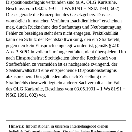
Dispositionsbefugnis verbunden sind (a.A. OLG Karlsruhe,
Beschluss vom 03.05.1991 – 1 Ws 81/91 = NStZ 1991, 602).
Dieses gerade die Konzeption des Gesetzgebers. Dass es
womöglich in manchen Verfahren „sachdienlicher“ erscheinen
mag, durch Rücknahme des Strafantrags und Neubeantragung
Fehler zu beseitigen steht dem nicht entgegen. Praktikabilität
kann den Schutz der Rechtskraftwirkung, den ein Strafbefehl,
gegen den kein Einspruch eingelegt worden ist, gemäß § 410
Abs. 3 StPO in vollem Umfange entfaltet, nicht überspielen. Um
nach Einspruchsfrist Streitigkeiten über die Rechtskraft von
Strafbefehlen zu vermeiden ist es nachgerade zwingend, der
Staatsanwaltschaft eine entsprechende Dispositionsbefugnis
abzusprechen. Dies gilt jedenfalls nach Zustellung des
Strafbefehls (insoweit liegt ein anderer Sachverhalt als im Fall
des OLG Karlsruhe, Beschluss vom 03.05.1991 – 1 Ws 81/91 =
NStZ 1991, 602) vor.
Hinweis:
Informationen in unserem Internetangebot dienen
lediglich Informationszwecken. Sie stellen keine Rechtsberatung dar