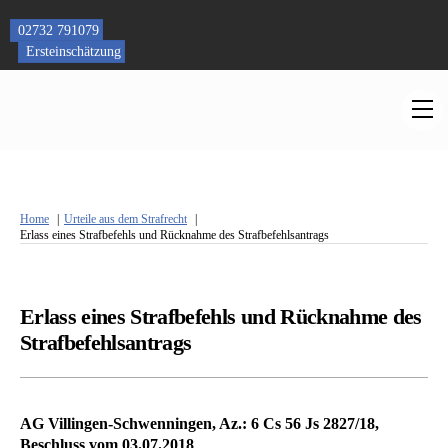
Skip
to
02732 791079
content
Ersteinschätzung
M
Home
Urteile aus dem Strafrecht
Erlass eines Strafbefehls und Rücknahme des Strafbefehlsantrags
Erlass eines Strafbefehls und Rücknahme des
Strafbefehlsantrags
AG Villingen-Schwenningen, Az.: 6 Cs 56 Js 2827/18,
Beschluss vom 03.07.2018