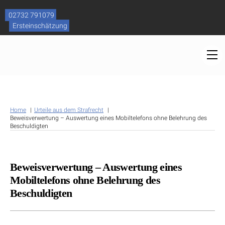
Skip
to
02732 791079
content
Ersteinschätzung
M
Home
Urteile aus dem Strafrecht
Beweisverwertung – Auswertung eines Mobiltelefons ohne Belehrung des
Beschuldigten
Beweisverwertung – Auswertung eines
Mobiltelefons ohne Belehrung des
Beschuldigten