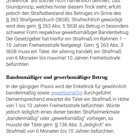
„Enkeltrick“ als solcher nicht namentlich definiert. Das
Grundprinzip, welches hinter diesem Trick steht, erfüllt
jedoch den Straftatbestand des Betruges im Sinne des
§ 263 Strafgesetzbuch (StGB). Strafrechtlich gewürdigt
wird dies gem. § 263 Abs. 5 StGB als Betrug in besonders
schwerer Form respektive gewerbsmäßiger Bandenbetrug.
Der Gesetzgeber hat hierfür ein Strafmaß im Rahmen 1 –
10 Jahren Freiheitsstrafe festgelegt. Gem. § 263 Abs. 3
StGB muss ein Täter, der alleinig handelt, ein Strafmaß
von 6 Monaten bis maximal 10 Jahren Freiheitsstrafe
befürchten.
Bandenmäßiger und gewerbsmäßiger Betrug
In der gängigen Praxis wird der Enkeltrick für gewöhnlich
bandenmäßig sowie
gewerbsmäßig
durchgeführt.
Dementsprechend erwartet die Täter ein Strafmaß in Höhe
von 1 bis 10 Jahren Freiheitsstrafe befürchten. Würde
jedoch lediglich eines dieser beiden Straftatmerkmale
„bandenmäßig“ oder „gewerbsmäßig“ vorliegen, so
müsste der Täter gem. § 136 Abs. 3 „lediglich“ ein
Strafmaß von 6 Monaten bis 10 Jahren befürchten.