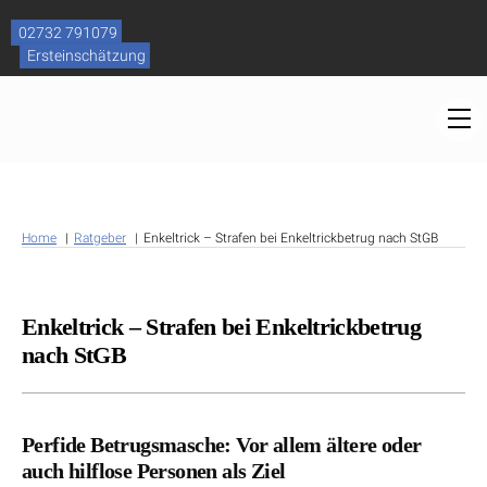
Skip
to
02732 791079
content
Ersteinschätzung
M
Home
Ratgeber
Enkeltrick – Strafen bei Enkeltrickbetrug nach StGB
Enkeltrick – Strafen bei Enkeltrickbetrug
nach StGB
Perfide Betrugsmasche: Vor allem ältere oder
auch hilflose Personen als Ziel