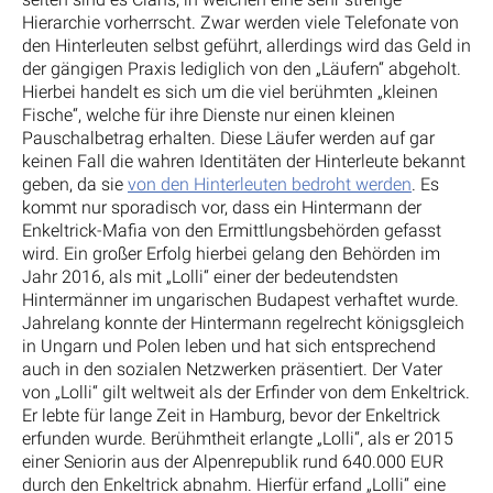
Hierarchie vorherrscht. Zwar werden viele Telefonate von
den Hinterleuten selbst geführt, allerdings wird das Geld in
der gängigen Praxis lediglich von den „Läufern“ abgeholt.
Hierbei handelt es sich um die viel berühmten „kleinen
Fische“, welche für ihre Dienste nur einen kleinen
Pauschalbetrag erhalten. Diese Läufer werden auf gar
keinen Fall die wahren Identitäten der Hinterleute bekannt
geben, da sie
von den Hinterleuten bedroht werden
. Es
kommt nur sporadisch vor, dass ein Hintermann der
Enkeltrick-Mafia von den Ermittlungsbehörden gefasst
wird. Ein großer Erfolg hierbei gelang den Behörden im
Jahr 2016, als mit „Lolli“ einer der bedeutendsten
Hintermänner im ungarischen Budapest verhaftet wurde.
Jahrelang konnte der Hintermann regelrecht königsgleich
in Ungarn und Polen leben und hat sich entsprechend
auch in den sozialen Netzwerken präsentiert. Der Vater
von „Lolli“ gilt weltweit als der Erfinder von dem Enkeltrick.
Er lebte für lange Zeit in Hamburg, bevor der Enkeltrick
erfunden wurde. Berühmtheit erlangte „Lolli“, als er 2015
einer Seniorin aus der Alpenrepublik rund 640.000 EUR
durch den Enkeltrick abnahm. Hierfür erfand „Lolli“ eine