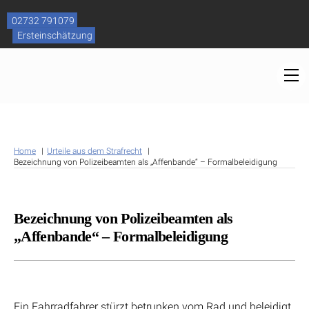
Skip
to
02732 791079
content
Ersteinschätzung
M
Home
Urteile aus dem Strafrecht
Bezeichnung von Polizeibeamten als „Affenbande“ – Formalbeleidigung
Bezeichnung von Polizeibeamten als
„Affenbande“ – Formalbeleidigung
Ein Fahrradfahrer stürzt betrunken vom Rad und beleidigt