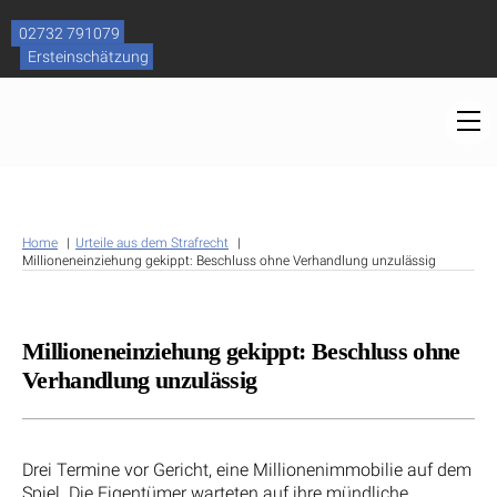
Skip
to
02732 791079
content
Ersteinschätzung
M
Home
Urteile aus dem Strafrecht
Millioneneinziehung gekippt: Beschluss ohne Verhandlung unzulässig
Millioneneinziehung gekippt: Beschluss ohne
Verhandlung unzulässig
Drei Termine vor Gericht, eine Millionenimmobilie auf dem
Spiel. Die Eigentümer warteten auf ihre mündliche