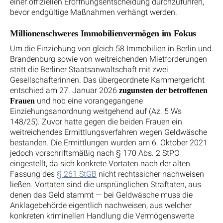
einer offiziellen Eröffnungsentscheidung durchzuführen,
bevor endgültige Maßnahmen verhängt werden.
Millionenschweres Immobilienvermögen im Fokus
Um die Einziehung von gleich 58 Immobilien in Berlin und
Brandenburg sowie von weitreichenden Mietforderungen
stritt die Berliner Staatsanwaltschaft mit zwei
Gesellschafterinnen. Das übergeordnete Kammergericht
entschied am 27. Januar 2026
zugunsten der betroffenen
und hob eine vorangegangene
Frauen
Einziehungsanordnung weitgehend auf (Az. 5 Ws
148/25). Zuvor hatte gegen die beiden Frauen ein
weitreichendes Ermittlungsverfahren wegen Geldwäsche
bestanden. Die Ermittlungen wurden am 6. Oktober 2021
jedoch vorschriftsmäßig nach § 170 Abs. 2 StPO
eingestellt, da sich konkrete Vortaten nach der alten
Fassung des
§ 261 StGB
nicht rechtssicher nachweisen
ließen. Vortaten sind die ursprünglichen Straftaten, aus
denen das Geld stammt — bei Geldwäsche muss die
Anklagebehörde eigentlich nachweisen, aus welcher
konkreten kriminellen Handlung die Vermögenswerte