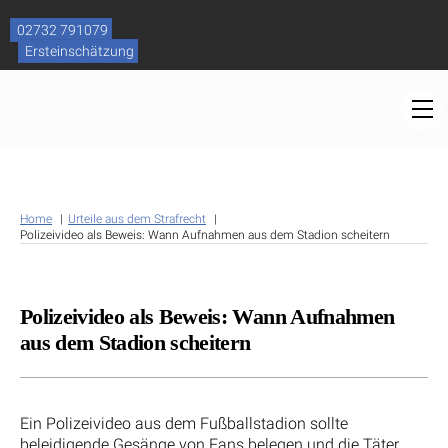
Skip
to
02732 791079
content
Ersteinschätzung
M
Home
Urteile aus dem Strafrecht
Polizeivideo als Beweis: Wann Aufnahmen aus dem Stadion scheitern
Polizeivideo als Beweis: Wann Aufnahmen
aus dem Stadion scheitern
Ein Polizeivideo aus dem Fußballstadion sollte
beleidigende Gesänge von Fans belegen und die Täter