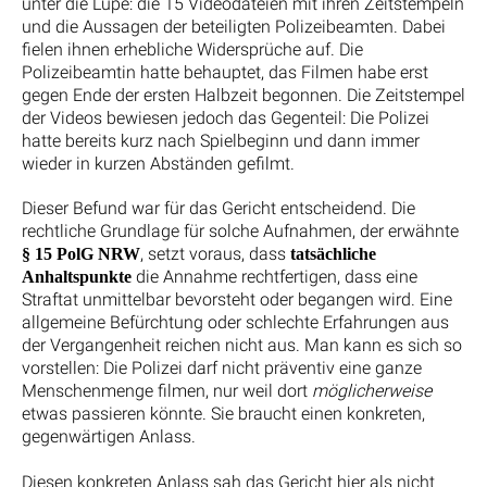
unter die Lupe: die 15 Videodateien mit ihren Zeitstempeln
und die Aussagen der beteiligten Polizeibeamten. Dabei
fielen ihnen erhebliche Widersprüche auf. Die
Polizeibeamtin hatte behauptet, das Filmen habe erst
gegen Ende der ersten Halbzeit begonnen. Die Zeitstempel
der Videos bewiesen jedoch das Gegenteil: Die Polizei
hatte bereits kurz nach Spielbeginn und dann immer
wieder in kurzen Abständen gefilmt.
Dieser Befund war für das Gericht entscheidend. Die
rechtliche Grundlage für solche Aufnahmen, der erwähnte
, setzt voraus, dass
§ 15 PolG NRW
tatsächliche
die Annahme rechtfertigen, dass eine
Anhaltspunkte
Straftat unmittelbar bevorsteht oder begangen wird. Eine
allgemeine Befürchtung oder schlechte Erfahrungen aus
der Vergangenheit reichen nicht aus. Man kann es sich so
vorstellen: Die Polizei darf nicht präventiv eine ganze
Menschenmenge filmen, nur weil dort
möglicherweise
etwas passieren könnte. Sie braucht einen konkreten,
gegenwärtigen Anlass.
Diesen konkreten Anlass sah das Gericht hier als nicht