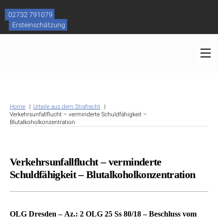
Skip
to
02732 791079
content
Ersteinschätzung
M
Home
Urteile aus dem Strafrecht
Verkehrsunfallflucht – verminderte Schuldfähigkeit –
Blutalkoholkonzentration
Verkehrsunfallflucht – verminderte
Schuldfähigkeit – Blutalkoholkonzentration
OLG Dresden – Az.: 2 OLG 25 Ss 80/18 – Beschluss vom