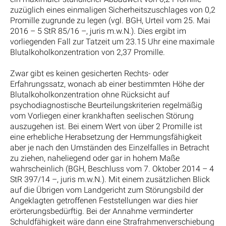
zuzüglich eines einmaligen Sicherheitszuschlages von 0,2
Promille zugrunde zu legen (vgl. BGH, Urteil vom 25. Mai
2016 – 5 StR 85/16 –, juris m.w.N.). Dies ergibt im
vorliegenden Fall zur Tatzeit um 23.15 Uhr eine maximale
Blutalkoholkonzentration von 2,37 Promille.
Zwar gibt es keinen gesicherten Rechts- oder
Erfahrungssatz, wonach ab einer bestimmten Höhe der
Blutalkoholkonzentration ohne Rücksicht auf
psychodiagnostische Beurteilungskriterien regelmäßig
vom Vorliegen einer krankhaften seelischen Störung
auszugehen ist. Bei einem Wert von über 2 Promille ist
eine erhebliche Herabsetzung der Hemmungsfähigkeit
aber je nach den Umständen des Einzelfalles in Betracht
zu ziehen, naheliegend oder gar in hohem Maße
wahrscheinlich (BGH, Beschluss vom 7. Oktober 2014 – 4
StR 397/14 –, juris m.w.N.). Mit einem zusätzlichen Blick
auf die Übrigen vom Landgericht zum Störungsbild der
Angeklagten getroffenen Feststellungen war dies hier
erörterungsbedürftig. Bei der Annahme verminderter
Schuldfähigkeit wäre dann eine Strafrahmenverschiebung