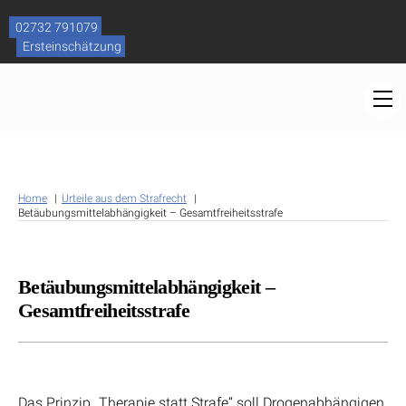
Skip
to
02732 791079
content
Ersteinschätzung
M
Home
Urteile aus dem Strafrecht
Betäubungsmittelabhängigkeit – Gesamtfreiheitsstrafe
Betäubungsmittelabhängigkeit –
Gesamtfreiheitsstrafe
Das Prinzip „Therapie statt Strafe“ soll Drogenabhängigen