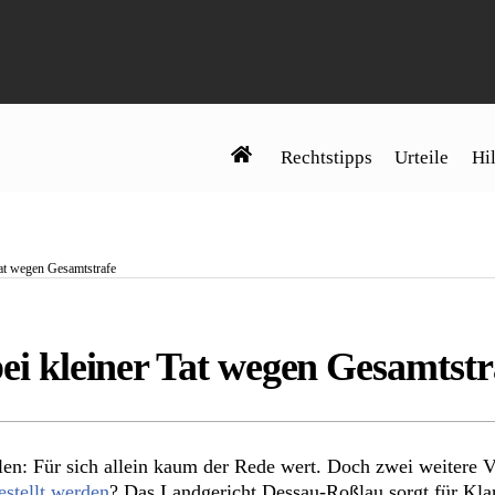
Rechtstipps
Urteile
Hil
 Tat wegen Gesamtstrafe
bei kleiner Tat wegen Gesamtstr
en: Für sich allein kaum der Rede wert. Doch zwei weitere V
estellt werden
? Das Landgericht Dessau-Roßlau sorgt für Klar