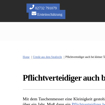
Skip
to
02732 791079
content
Ersteinschätzung
Home
Urteile aus dem Strafrecht
Pflichtverteidiger auch bei kleiner
Pflichtverteidiger auch 
Mit dem Taschenmesser eine Kleinigkeit gestohl
über ein Jahr. Muß dann ein
Pflichtverteidiger b