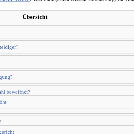
Übersicht
teidiger?
igung?
ahl bewaffnet?
öht
?
gericht