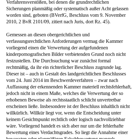
Verfahrensverstößen, bei denen die grundrechtlichen
Sicherungen planmäßig oder systematisch außer Acht gelassen
worden sind, geboten (BVerfG, Beschluss vom 9. November
2010, 2 BvR 2101/09, zitiert nach Juris, dort Rz. 45).
Gemessen an diesen obergerichtlichen und
verfassungsrechtlichen Anforderungen vermag die Kammer
vorliegend einen die Verwertung der aufgefundenen
kinderpornografischen Bilder verbietenden Grund noch nicht
festzustellen. Die Durchsuchung war zunächst formal
rechtmäßig, da ihr ein richterlicher Beschluss zugrunde lag.
Dieser ist – auch in Gestalt des landgerichtlichen Beschlusses
vom 24. Juni 2014 im Beschwerdeverfahren – zwar nach
Auffassung der erkennenden Kammer materiell rechtsfehlerhaft,
jedoch nicht in einem Maße, welches die Verwertung der so
erhobenen Beweise als rechtsstaatlich schlicht unvertretbar
erscheinen ließe. Insbesondere ist der Beschluss inhaltlich nicht
willkürlich. Willkür liegt vor, wenn die Entscheidung unter
keinem Gesichtspunkt rechtlich oder logisch nachvollziehbar
wäre. Vorliegend handelt es sich aber nur um die fehlerhafte
Bewertung eines Verdachtsgrades. So liegt die Annahme einer
bewussten oder planmäßigen Falschbewertung mangels