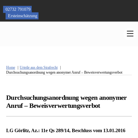
Skip
to
02732 791079
content
Ersteinschätzung
M
Home
Urteile aus dem Strafrecht
Durchsuchungsanordnung wegen anonymer Anruf – Beweisverwertungsverbot
Durchsuchungsanordnung wegen anonymer
Anruf – Beweisverwertungsverbot
LG Görlitz, Az.: 11e Qs 289/14, Beschluss vom 13.01.2016