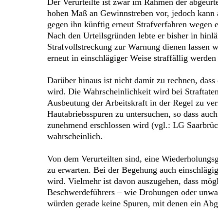
Der Verurteilte ist zwar im Rahmen der abgeurte
hohen Maß an Gewinnstreben vor, jedoch kann 
gegen ihn künftig erneut Strafverfahren wegen e
Nach den Urteilsgründen lebte er bisher in hinlä
Strafvollstreckung zur Warnung dienen lassen wi
erneut in einschlägiger Weise straffällig werde
Darüber hinaus ist nicht damit zu rechnen, dass
wird. Die Wahrscheinlichkeit wird bei Strafta
Ausbeutung der Arbeitskraft in der Regel zu v
Hautabriebsspuren zu untersuchen, so dass auc
zunehmend erschlossen wird (vgl.: LG Saarbrück
wahrscheinlich.
Von dem Verurteilten sind, eine Wiederholungsge
zu erwarten. Bei der Begehung auch einschläg
wird. Vielmehr ist davon auszugehen, dass mög
Beschwerdeführers – wie Drohungen oder unwahr
würden gerade keine Spuren, mit denen ein Abgl