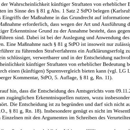
er Wahrscheinlichkeit künftiger Straftaten von erheblicher B
ten im Sinne des § 81 g Abs. 1 Satz 2 StPO belegen (Karlsru
Eingriffs der Maßnahme in das Grundrecht auf informationel
Maßnahme erforderlich, dass wegen der Art und Ausführung der
stiger Erkenntnisse Grund zu der Annahme besteht, dass gegen
 führen sind. Dabei ist bei der Auslegung und Anwendung des
gen. Eine Maßnahme nach § 81 g StPO ist insoweit nur zuläs
hrer zu führenden Strafverfahrens ein Aufklärungserfolg zu
in schlüssiger, verwertbarer und in der Entscheidung nachvol
einlichkeit künftiger Straftaten von erheblicher Bedeutung b
urch einen (künftigen) Spurenvergleich bieten kann (vgl. LG
rger Kommentar, StPO, 5. Auflage, § 81 g, Rn. 11).
f hin, dass die Entscheidung des Amtsgerichts vom 09.11.2
ihm zugänglichen Erkenntnisquellen nutzen, wozu insbesondere
rt. Die Entscheidung ist zu begründen und darf sich nicht a
O., § 81 g, Rn. 18). Insbesondere genügt es nicht im Wesent
m Einzelnen mit den Argumenten im Schreiben des Verurteilt