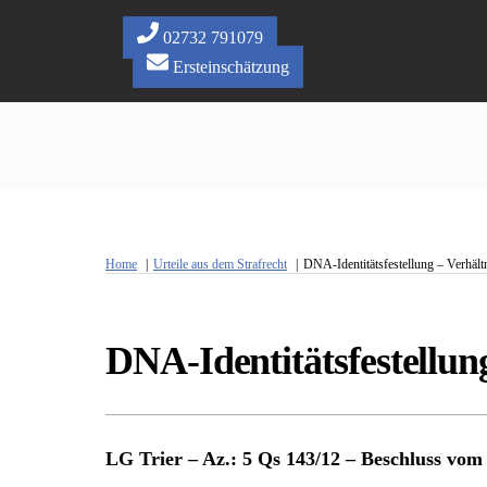
Skip
to
02732 791079
content
Ersteinschätzung
Home
Urteile aus dem Strafrecht
DNA-Identitätsfestellung – Verhäl
DNA-Identitätsfestellun
LG Trier – Az.: 5 Qs 143/12 – Beschluss vom