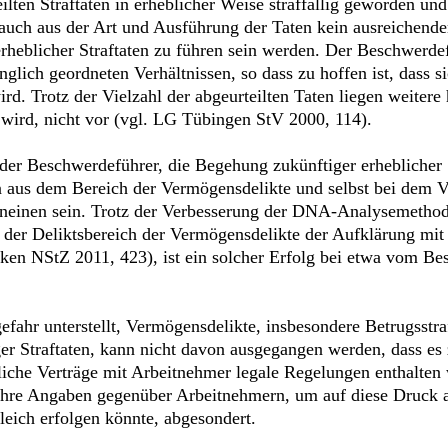
ilten Straftaten in erheblicher Weise straffällig geworden u
auch aus der Art und Ausführung der Taten kein ausreichend
rheblicher Straftaten zu führen sein werden. Der Beschwerdefü
nglich geordneten Verhältnissen, so dass zu hoffen ist, dass si
rd. Trotz der Vielzahl der abgeurteilten Taten liegen weitere
n wird, nicht vor (vgl. LG Tübingen StV 2000, 114).
 der Beschwerdeführer, die Begehung zukünftiger erheblicher 
ten aus dem Bereich der Vermögensdelikte und selbst bei de
erneinen sein. Trotz der Verbesserung der DNA-Analysemetho
h der Deliktsbereich der Vermögensdelikte der Aufklärung m
en NStZ 2011, 423), ist ein solcher Erfolg bei etwa vom Bes
fahr unterstellt, Vermögensdelikte, insbesondere Betrugsstra
iger Straftaten, kann nicht davon ausgegangen werden, dass
liche Verträge mit Arbeitnehmer legale Regelungen enthalte
e Angaben gegenüber Arbeitnehmern, um auf diese Druck aus
eich erfolgen könnte, abgesondert.