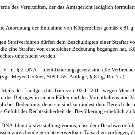
de des Verurteilten, der das Amtsgericht lediglich formularm
 die Anordnung der Entnahme von Körperzellen gemäß § 81 g 
gen Strafverfahren dürfen dem Beschuldigten einer Straftat v
, die eine Straftat von erheblicher Bedeutung begangen hat, 
echtes untersucht werden.
i. V. m. § 2 DNA – Identifizierungsgesetz sind alle Verbrech
(vgl. Meyer-Goßner, StPO, 55. Auflage, § 81 g, Rn. 7 a).
s Urteils des Landgerichts Trier vom 02.11.2011 wegen Mens
en, des Betruges in sieben Fällen und des Vorenthaltens und V
blicher Bedeutung, denn sie sind zumindest dem Bereich der m
s Gefühl der Rechtssicherheit der Bevölkerung erheblich zu b
 DNA-Identitätsfeststellung voraus, dass dem Beschwerdeführe
sen zureichende gerichtsverwertbare Tatsachen vorliegen, d