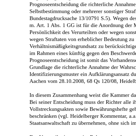
Prognoseentscheidung die richterliche Annahme d
Selbstbestimmung oder mehrerer sonstiger Straf
Bundestagdrucksache 13/10791 S.5). Wegen des 
m. Art. 1 Abs. 1 GG ist für die Anordnung der 
Persönlichkeit des Verurteilten oder wegen son
wegen Straftaten von erheblicher Bedeutung zu
Verhältnismäßigkeitsgrundsatz zu berücksichti
im Rahmen eines künftig gegen den Beschwerdefü
Prognoseentscheidung ist somit das Vorhandense
Grundlage die richterliche Annahme der Wahrsch
Identifizierungsmuster ein Aufklärungsansatz d
Aachen vom 28.10.2008, 68 Qs 120/08, Heidelbe
In diesem Zusammenhang weist die Kammer darau
Bei seiner Entscheidung muss der Richter alle 
Vollstreckungsakten sowie Bewährungshefte gehö
beschränken (vgl. Heidelberger Kommentar, a.a.
Staatsanwaltschaft zu übernehmen, ohne sich i