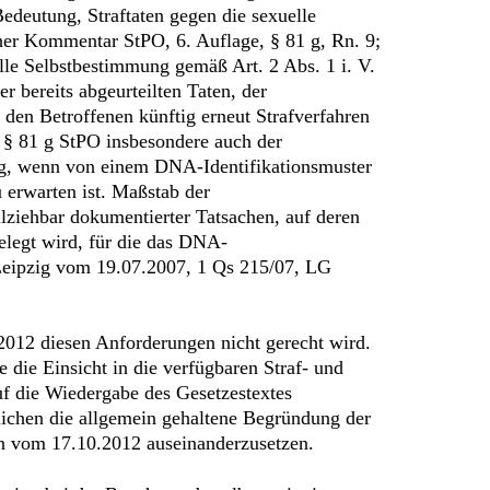
edeutung, Straftaten gegen die sexuelle
her Kommentar StPO, 6. Auflage, § 81 g, Rn. 9;
le Selbstbestimmung gemäß Art. 2 Abs. 1 i. V.
 bereits abgeurteilten Taten, der
 den Betroffenen künftig erneut Strafverfahren
 § 81 g StPO insbesondere auch der
sig, wenn von einem DNA-Identifikationsmuster
 erwarten ist. Maßstab der
lziehbar dokumentierter Tatsachen, auf deren
elegt wird, für die das DNA-
 Leipzig vom 19.07.2007, 1 Qs 215/07, LG
012 diesen Anforderungen nicht gerecht wird.
 die Einsicht in die verfügbaren Straf- und
uf die Wiedergabe des Gesetzestextes
lichen die allgemein gehaltene Begründung der
en vom 17.10.2012 auseinanderzusetzen.