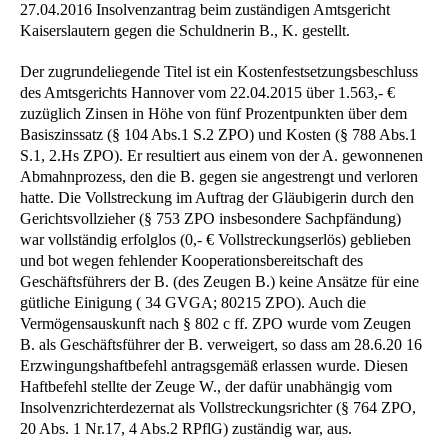
27.04.2016 Insolvenzantrag beim zuständigen Amtsgericht
Kaiserslautern gegen die Schuldnerin B., K. gestellt.
Der zugrundeliegende Titel ist ein Kostenfestsetzungsbeschluss
des Amtsgerichts Hannover vom 22.04.2015 über 1.563,- €
zuzüglich Zinsen in Höhe von fünf Prozentpunkten über dem
Basiszinssatz (§ 104 Abs.1 S.2 ZPO) und Kosten (§ 788 Abs.1
S.1, 2.Hs ZPO). Er resultiert aus einem von der A. gewonnenen
Abmahnprozess, den die B. gegen sie angestrengt und verloren
hatte. Die Vollstreckung im Auftrag der Gläubigerin durch den
Gerichtsvollzieher (§ 753 ZPO insbesondere Sachpfändung)
war vollständig erfolglos (0,- € Vollstreckungserlös) geblieben
und bot wegen fehlender Kooperationsbereitschaft des
Geschäftsführers der B. (des Zeugen B.) keine Ansätze für eine
gütliche Einigung ( 34 GVGA; 80215 ZPO). Auch die
Vermögensauskunft nach § 802 c ff. ZPO wurde vom Zeugen
B. als Geschäftsführer der B. verweigert, so dass am 28.6.20 16
Erzwingungshaftbefehl antragsgemäß erlassen wurde. Diesen
Haftbefehl stellte der Zeuge W., der dafür unabhängig vom
Insolvenzrichterdezernat als Vollstreckungsrichter (§ 764 ZPO,
20 Abs. 1 Nr.17, 4 Abs.2 RPflG) zuständig war, aus.