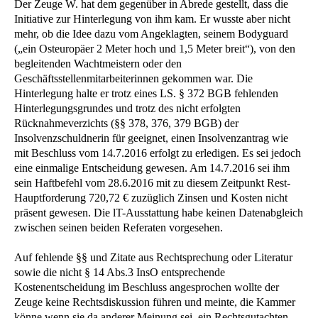
Der Zeuge W. hat dem gegenüber in Abrede gestellt, dass die
Initiative zur Hinterlegung von ihm kam. Er wusste aber nicht
mehr, ob die Idee dazu vom Angeklagten, seinem Bodyguard
(„ein Osteuropäer 2 Meter hoch und 1,5 Meter breit“), von den
begleitenden Wachtmeistern oder den
Geschäftsstellenmitarbeiterinnen gekommen war. Die
Hinterlegung halte er trotz eines LS. § 372 BGB fehlenden
Hinterlegungsgrundes und trotz des nicht erfolgten
Rücknahmeverzichts (§§ 378, 376, 379 BGB) der
Insolvenzschuldnerin für geeignet, einen Insolvenzantrag wie
mit Beschluss vom 14.7.2016 erfolgt zu erledigen. Es sei jedoch
eine einmalige Entscheidung gewesen. Am 14.7.2016 sei ihm
sein Haftbefehl vom 28.6.2016 mit zu diesem Zeitpunkt Rest-
Hauptforderung 720,72 € zuzüglich Zinsen und Kosten nicht
präsent gewesen. Die lT-Ausstattung habe keinen Datenabgleich
zwischen seinen beiden Referaten vorgesehen.
Auf fehlende §§ und Zitate aus Rechtsprechung oder Literatur
sowie die nicht § 14 Abs.3 InsO entsprechende
Kostenentscheidung im Beschluss angesprochen wollte der
Zeuge keine Rechtsdiskussion führen und meinte, die Kammer
könne wenn sie da anderer Meinung sei, ein Rechtsgutachten