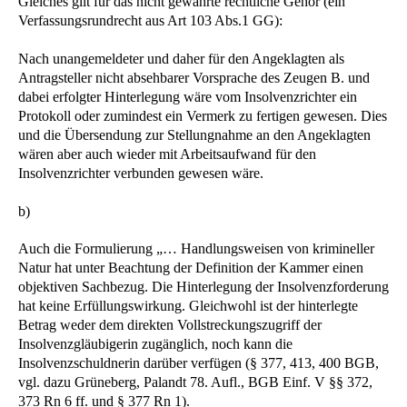
Gleiches gilt für das nicht gewährte rechtliche Gehör (ein
Verfassungsrundrecht aus Art 103 Abs.1 GG):
Nach unangemeldeter und daher für den Angeklagten als
Antragsteller nicht absehbarer Vorsprache des Zeugen B. und
dabei erfolgter Hinterlegung wäre vom Insolvenzrichter ein
Protokoll oder zumindest ein Vermerk zu fertigen gewesen. Dies
und die Übersendung zur Stellungnahme an den Angeklagten
wären aber auch wieder mit Arbeitsaufwand für den
Insolvenzrichter verbunden gewesen wäre.
b)
Auch die Formulierung „… Handlungsweisen von krimineller
Natur hat unter Beachtung der Definition der Kammer einen
objektiven Sachbezug. Die Hinterlegung der Insolvenzforderung
hat keine Erfüllungswirkung. Gleichwohl ist der hinterlegte
Betrag weder dem direkten Vollstreckungszugriff der
Insolvenzgläubigerin zugänglich, noch kann die
Insolvenzschuldnerin darüber verfügen (§ 377, 413, 400 BGB,
vgl. dazu Grüneberg, Palandt 78. Aufl., BGB Einf. V §§ 372,
373 Rn 6 ff. und § 377 Rn 1).