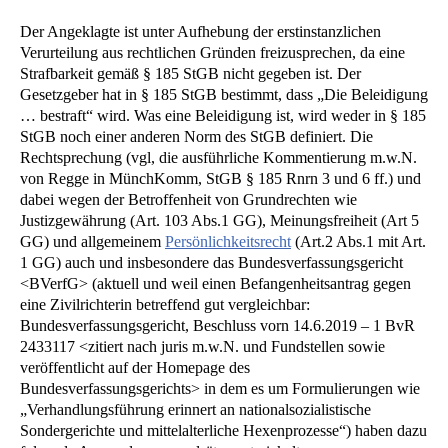
Der Angeklagte ist unter Aufhebung der erstinstanzlichen
Verurteilung aus rechtlichen Gründen freizusprechen, da eine
Strafbarkeit gemäß § 185 StGB nicht gegeben ist. Der
Gesetzgeber hat in § 185 StGB bestimmt, dass „Die Beleidigung
… bestraft“ wird. Was eine Beleidigung ist, wird weder in § 185
StGB noch einer anderen Norm des StGB definiert. Die
Rechtsprechung (vgl, die ausführliche Kommentierung m.w.N.
von Regge in MünchKomm, StGB § 185 Rnrn 3 und 6 ff.) und
dabei wegen der Betroffenheit von Grundrechten wie
Justizgewährung (Art. 103 Abs.1 GG), Meinungsfreiheit (Art 5
GG) und allgemeinem
Persönlichkeitsrecht
(Art.2 Abs.1 mit Art.
1 GG) auch und insbesondere das Bundesverfassungsgericht
<BVerfG> (aktuell und weil einen Befangenheitsantrag gegen
eine Zivilrichterin betreffend gut vergleichbar:
Bundesverfassungsgericht, Beschluss vorn 14.6.2019 – 1 BvR
2433117 <zitiert nach juris m.w.N. und Fundstellen sowie
veröffentlicht auf der Homepage des
Bundesverfassungsgerichts> in dem es um Formulierungen wie
„Verhandlungsführung erinnert an nationalsozialistische
Sondergerichte und mittelalterliche Hexenprozesse“) haben dazu