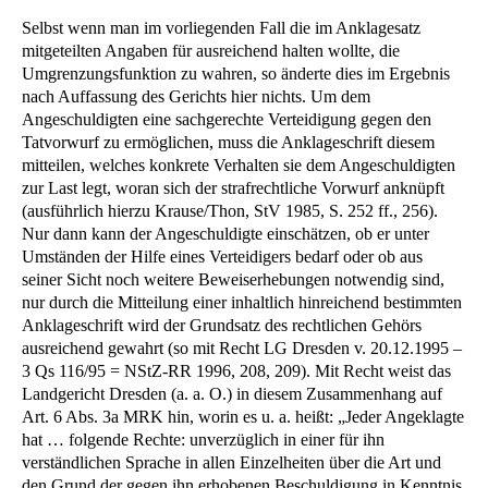
Selbst wenn man im vorliegenden Fall die im Anklagesatz
mitgeteilten Angaben für ausreichend halten wollte, die
Umgrenzungsfunktion zu wahren, so änderte dies im Ergebnis
nach Auffassung des Gerichts hier nichts. Um dem
Angeschuldigten eine sachgerechte Verteidigung gegen den
Tatvorwurf zu ermöglichen, muss die Anklageschrift diesem
mitteilen, welches konkrete Verhalten sie dem Angeschuldigten
zur Last legt, woran sich der strafrechtliche Vorwurf anknüpft
(ausführlich hierzu Krause/Thon, StV 1985, S. 252 ff., 256).
Nur dann kann der Angeschuldigte einschätzen, ob er unter
Umständen der Hilfe eines Verteidigers bedarf oder ob aus
seiner Sicht noch weitere Beweiserhebungen notwendig sind,
nur durch die Mitteilung einer inhaltlich hinreichend bestimmten
Anklageschrift wird der Grundsatz des rechtlichen Gehörs
ausreichend gewahrt (so mit Recht LG Dresden v. 20.12.1995 –
3 Qs 116/95 = NStZ-RR 1996, 208, 209). Mit Recht weist das
Landgericht Dresden (a. a. O.) in diesem Zusammenhang auf
Art. 6 Abs. 3a MRK hin, worin es u. a. heißt: „Jeder Angeklagte
hat … folgende Rechte: unverzüglich in einer für ihn
verständlichen Sprache in allen Einzelheiten über die Art und
den Grund der gegen ihn erhobenen Beschuldigung in Kenntnis