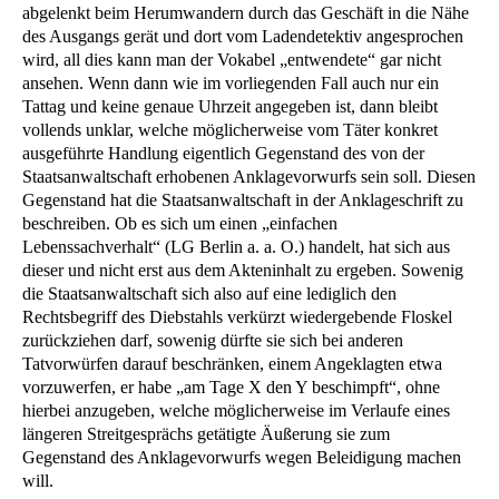
abgelenkt beim Herumwandern durch das Geschäft in die Nähe
des Ausgangs gerät und dort vom Ladendetektiv angesprochen
wird, all dies kann man der Vokabel „entwendete“ gar nicht
ansehen. Wenn dann wie im vorliegenden Fall auch nur ein
Tattag und keine genaue Uhrzeit angegeben ist, dann bleibt
vollends unklar, welche möglicherweise vom Täter konkret
ausgeführte Handlung eigentlich Gegenstand des von der
Staatsanwaltschaft erhobenen Anklagevorwurfs sein soll. Diesen
Gegenstand hat die Staatsanwaltschaft in der Anklageschrift zu
beschreiben. Ob es sich um einen „einfachen
Lebenssachverhalt“ (LG Berlin a. a. O.) handelt, hat sich aus
dieser und nicht erst aus dem Akteninhalt zu ergeben. Sowenig
die Staatsanwaltschaft sich also auf eine lediglich den
Rechtsbegriff des Diebstahls verkürzt wiedergebende Floskel
zurückziehen darf, sowenig dürfte sie sich bei anderen
Tatvorwürfen darauf beschränken, einem Angeklagten etwa
vorzuwerfen, er habe „am Tage X den Y beschimpft“, ohne
hierbei anzugeben, welche möglicherweise im Verlaufe eines
längeren Streitgesprächs getätigte Äußerung sie zum
Gegenstand des Anklagevorwurfs wegen Beleidigung machen
will.