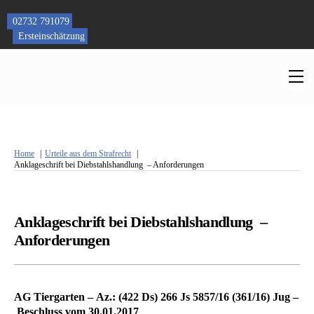
Skip
to
02732 791079
content
Ersteinschätzung
M
Home
Urteile aus dem Strafrecht
Anklageschrift bei Diebstahlshandlung – Anforderungen
Anklageschrift bei Diebstahlshandlung –
Anforderungen
AG Tiergarten – Az.: (422 Ds) 266 Js 5857/16 (361/16) Jug –
Beschluss vom 30.01.2017