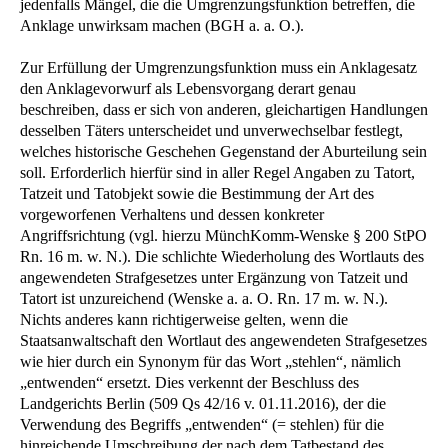
jedenfalls Mängel, die die Umgrenzungsfunktion betreffen, die
Anklage unwirksam machen (BGH a. a. O.).
Zur Erfüllung der Umgrenzungsfunktion muss ein Anklagesatz
den Anklagevorwurf als Lebensvorgang derart genau
beschreiben, dass er sich von anderen, gleichartigen Handlungen
desselben Täters unterscheidet und unverwechselbar festlegt,
welches historische Geschehen Gegenstand der Aburteilung sein
soll. Erforderlich hierfür sind in aller Regel Angaben zu Tatort,
Tatzeit und Tatobjekt sowie die Bestimmung der Art des
vorgeworfenen Verhaltens und dessen konkreter
Angriffsrichtung (vgl. hierzu MünchKomm-Wenske § 200 StPO
Rn. 16 m. w. N.). Die schlichte Wiederholung des Wortlauts des
angewendeten Strafgesetzes unter Ergänzung von Tatzeit und
Tatort ist unzureichend (Wenske a. a. O. Rn. 17 m. w. N.).
Nichts anderes kann richtigerweise gelten, wenn die
Staatsanwaltschaft den Wortlaut des angewendeten Strafgesetzes
wie hier durch ein Synonym für das Wort „stehlen“, nämlich
„entwenden“ ersetzt. Dies verkennt der Beschluss des
Landgerichts Berlin (509 Qs 42/16 v. 01.11.2016), der die
Verwendung des Begriffs „entwenden“ (= stehlen) für die
hinreichende Umschreibung der nach dem Tatbestand des