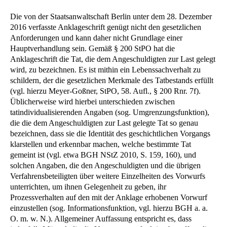
Die von der Staatsanwaltschaft Berlin unter dem 28. Dezember
2016 verfasste Anklageschrift genügt nicht den gesetzlichen
Anforderungen und kann daher nicht Grundlage einer
Hauptverhandlung sein. Gemäß § 200 StPO hat die
Anklageschrift die Tat, die dem Angeschuldigten zur Last gelegt
wird, zu bezeichnen. Es ist mithin ein Lebenssachverhalt zu
schildern, der die gesetzlichen Merkmale des Tatbestands erfüllt
(vgl. hierzu Meyer-Goßner, StPO, 58. Aufl., § 200 Rnr. 7f).
Üblicherweise wird hierbei unterschieden zwischen
tatindividualisierenden Angaben (sog. Umgrenzungsfunktion),
die die dem Angeschuldigten zur Last gelegte Tat so genau
bezeichnen, dass sie die Identität des geschichtlichen Vorgangs
klarstellen und erkennbar machen, welche bestimmte Tat
gemeint ist (vgl. etwa BGH NStZ 2010, S. 159, 160), und
solchen Angaben, die den Angeschuldigten und die übrigen
Verfahrensbeteiligten über weitere Einzelheiten des Vorwurfs
unterrichten, um ihnen Gelegenheit zu geben, ihr
Prozessverhalten auf den mit der Anklage erhobenen Vorwurf
einzustellen (sog. Informationsfunktion, vgl. hierzu BGH a. a.
O. m. w. N.). Allgemeiner Auffassung entspricht es, dass