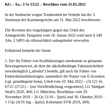
KG – Az.: 3 Ss 13/22 – Beschluss vom 31.05.2022
In der Strafsache wegen Trunkenheit im Verkehr hat der 3.
Strafsenat des Kammergerichts am 31. Mai 2022 beschlossen:
Die Revision des Angeklagten gegen das Urteil des
Amtsgerichts Tiergarten vom 18. Januar 2022 wird nach § 349
Abs. 2 StPO als offensichtlich unbegründet verworfen.
Erläuternd bemerkt der Senat:
1. Der für Führer von Kraftfahrzeugen anerkannte so genannte
Beweisgrenzwert, ab dem die alkoholbedingte Fahrunsicherheit
unwiderleglich („absolut“) besteht, gilt auch für Fahrer von
Elektrokleinstfahrzeugen, namentlich für Nutzer von E-Scootern
(vgl. grundlegend Senat, Urteil vom 10. Mai 2022 – (3) 121 Ss
67/21 (27/21) – [zur Veröffentlichung vorgesehen]; LG Stuttgart
StraFo 2020, 460; LG München, Beschlüsse vom 29.
November 2019 – 26 Qs 51/19 – [juris] und 30. Oktober 2019 –
1 J Qs 24/19 Jug – [juris]; Kehrmann SVR 2019, 369).