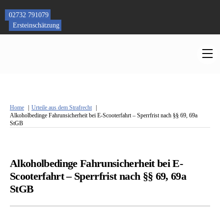
Skip
to
02732 791079
content
Ersteinschätzung
M
Home
Urteile aus dem Strafrecht
Alkoholbedinge Fahrunsicherheit bei E-Scooterfahrt – Sperrfrist nach §§ 69, 69a
StGB
Alkoholbedinge Fahrunsicherheit bei E-
Scooterfahrt – Sperrfrist nach §§ 69, 69a
StGB