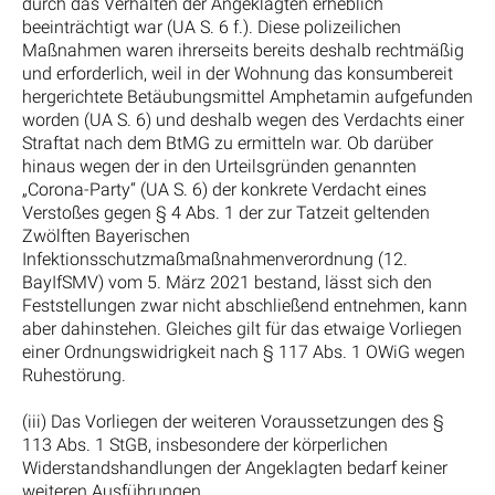
durch das Verhalten der Angeklagten erheblich
beeinträchtigt war (UA S. 6 f.). Diese polizeilichen
Maßnahmen waren ihrerseits bereits deshalb rechtmäßig
und erforderlich, weil in der Wohnung das konsumbereit
hergerichtete Betäubungsmittel Amphetamin aufgefunden
worden (UA S. 6) und deshalb wegen des Verdachts einer
Straftat nach dem BtMG zu ermitteln war. Ob darüber
hinaus wegen der in den Urteilsgründen genannten
„Corona-Party“ (UA S. 6) der konkrete Verdacht eines
Verstoßes gegen § 4 Abs. 1 der zur Tatzeit geltenden
Zwölften Bayerischen
Infektionsschutzmaßmaßnahmenverordnung (12.
BayIfSMV) vom 5. März 2021 bestand, lässt sich den
Feststellungen zwar nicht abschließend entnehmen, kann
aber dahinstehen. Gleiches gilt für das etwaige Vorliegen
einer Ordnungswidrigkeit nach § 117 Abs. 1 OWiG wegen
Ruhestörung.
(iii) Das Vorliegen der weiteren Voraussetzungen des §
113 Abs. 1 StGB, insbesondere der körperlichen
Widerstandshandlungen der Angeklagten bedarf keiner
weiteren Ausführungen.