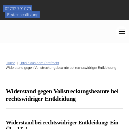
Skip
to
02732 791079
content
Ersteinschätzung
M
Home
Urteile aus dem Strafrecht
Widerstand gegen Vollstreckungsbeamte bei rechtswidriger Entkleidung
Widerstand gegen Vollstreckungsbeamte bei
rechtswidriger Entkleidung
Widerstand bei rechtswidriger Entkleidung: Ein