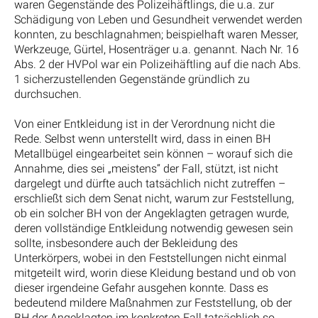
waren Gegenstände des Polizeihäftlings, die u.a. zur
Schädigung von Leben und Gesundheit verwendet werden
konnten, zu beschlagnahmen; beispielhaft waren Messer,
Werkzeuge, Gürtel, Hosenträger u.a. genannt. Nach Nr. 16
Abs. 2 der HVPol war ein Polizeihäftling auf die nach Abs.
1 sicherzustellenden Gegenstände gründlich zu
durchsuchen.
Von einer Entkleidung ist in der Verordnung nicht die
Rede. Selbst wenn unterstellt wird, dass in einen BH
Metallbügel eingearbeitet sein können – worauf sich die
Annahme, dies sei „meistens“ der Fall, stützt, ist nicht
dargelegt und dürfte auch tatsächlich nicht zutreffen –
erschließt sich dem Senat nicht, warum zur Feststellung,
ob ein solcher BH von der Angeklagten getragen wurde,
deren vollständige Entkleidung notwendig gewesen sein
sollte, insbesondere auch der Bekleidung des
Unterkörpers, wobei in den Feststellungen nicht einmal
mitgeteilt wird, worin diese Kleidung bestand und ob von
dieser irgendeine Gefahr ausgehen konnte. Dass es
bedeutend mildere Maßnahmen zur Feststellung, ob der
BH der Angeklagten im konkreten Fall tatsächlich so