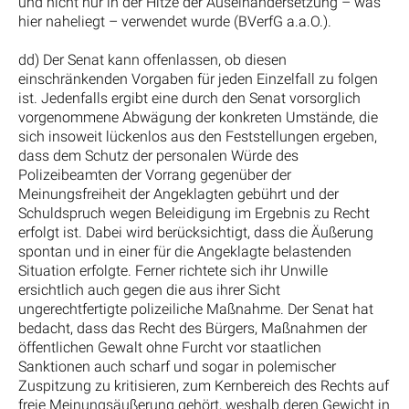
und nicht nur in der Hitze der Auseinandersetzung – was
hier naheliegt – verwendet wurde (BVerfG a.a.O.).
dd) Der Senat kann offenlassen, ob diesen
einschränkenden Vorgaben für jeden Einzelfall zu folgen
ist. Jedenfalls ergibt eine durch den Senat vorsorglich
vorgenommene Abwägung der konkreten Umstände, die
sich insoweit lückenlos aus den Feststellungen ergeben,
dass dem Schutz der personalen Würde des
Polizeibeamten der Vorrang gegenüber der
Meinungsfreiheit der Angeklagten gebührt und der
Schuldspruch wegen Beleidigung im Ergebnis zu Recht
erfolgt ist. Dabei wird berücksichtigt, dass die Äußerung
spontan und in einer für die Angeklagte belastenden
Situation erfolgte. Ferner richtete sich ihr Unwille
ersichtlich auch gegen die aus ihrer Sicht
ungerechtfertigte polizeiliche Maßnahme. Der Senat hat
bedacht, dass das Recht des Bürgers, Maßnahmen der
öffentlichen Gewalt ohne Furcht vor staatlichen
Sanktionen auch scharf und sogar in polemischer
Zuspitzung zu kritisieren, zum Kernbereich des Rechts auf
freie Meinungsäußerung gehört, weshalb deren Gewicht in