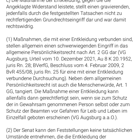
c) Die Maßnahme der Entkleidung, gegen die die
Angeklagte Widerstand leistete, stellt einen gravierenden,
jedenfalls durch die festgestellten Tatsachen nicht zu
rechtfertigenden Grundrechtseingriff dar und war damit
rechtswidrig.
(1) Maßnahmen, die mit einer Entkleidung verbunden sind,
stellen allgemein einen schwerwiegenden Eingriff in das
allgemeine Persönlichkeitsrecht nach Art. 2 GG dar (VG
Augsburg, Urteil vom 10. Dezember 2021, Au 8 K 20.1952,
juris Rn. 28; BVerfG, Beschluss vom 4. Februar 2009, 2
BvR 455/08, juris Rn. 25 für eine mit einer Entkleidung
verbundene Durchsuchung). Neben dem allgemeinen
Persönlichkeitsrecht ist auch die Menschenwürde, Art. 1
GG, tangiert. Die Maßnahme einer Entkleidung kann
allenfalls dann gerechtfertigt sein, wenn sie zum Schutz
der in Gewahrsam genommenen Person selbst oder zum
Schutz der Beamten vor Gefahren für Leib und Leben im
Einzelfall geboten erscheinen (VG Augsburg a.a.O.).
(2) Der Senat kann den Feststellungen keine tatsächlichen
Umstände entnehmen, die die Entkleidung der