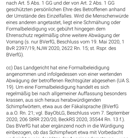
nach Art. 5 Abs. 1 GG und der von Art. 2 Abs. 1 GG
geschützten persönlichen Ehre des Betroffenen anhand
der Umstände des Einzelfalles. Wird die Menschenwürde
eines anderen angetastet, liegt eine Schmähung oder
Formalbeleidigung vor, gebührt hingegen dem
Ehrenschutz regelmäßig ohne weitere Abwägung der
Vorrang (s. nur BVerfG, Beschluss vom 19. Mai 2020, 1
BvR 2397/19, NJW 2020, 2622 Rn. 15; st. Rspr. des
BVerfG).
cc) Das Landgericht hat eine Formalbeleidigung
angenommen und infolgedessen von einer wertenden
Abwägung der betroffenen Rechtsgüter abgesehen (UA S.
19). Um eine Formalbeleidigung handelt es sich
regelmäßig bei nach allgemeiner Auffassung besonders
krassen, aus sich heraus herabwürdigenden
Schimpfwörtern, etwa aus der Fäkalsprache (BVerfG
a.a.O. Rn. 21; vgl. BayObLG, Beschluss vom 7. September
2020, 206 StRR 220/20, BeckRS 2020, 35544 Rn. 13 f.).
Das BVerfG hat aber ergänzend noch in die Würdigung
einbezogen, ob das Schimpfwort etwa mit Vorbedacht