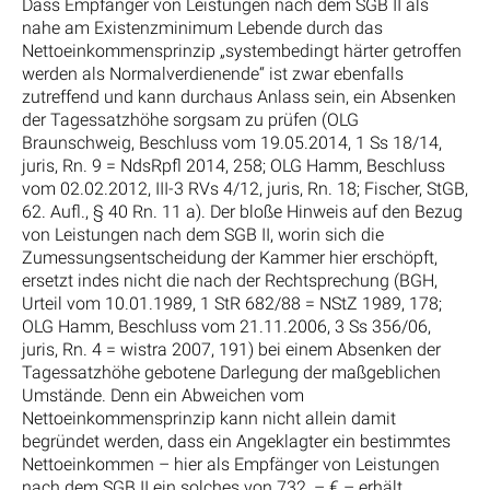
Dass Empfänger von Leistungen nach dem SGB II als
nahe am Existenzminimum Lebende durch das
Nettoeinkommensprinzip „systembedingt härter getroffen
werden als Normalverdienende“ ist zwar ebenfalls
zutreffend und kann durchaus Anlass sein, ein Absenken
der Tagessatzhöhe sorgsam zu prüfen (OLG
Braunschweig, Beschluss vom 19.05.2014, 1 Ss 18/14,
juris, Rn. 9 = NdsRpfl 2014, 258; OLG Hamm, Beschluss
vom 02.02.2012, III-3 RVs 4/12, juris, Rn. 18; Fischer, StGB,
62. Aufl., § 40 Rn. 11 a). Der bloße Hinweis auf den Bezug
von Leistungen nach dem SGB II, worin sich die
Zumessungsentscheidung der Kammer hier erschöpft,
ersetzt indes nicht die nach der Rechtsprechung (BGH,
Urteil vom 10.01.1989, 1 StR 682/88 = NStZ 1989, 178;
OLG Hamm, Beschluss vom 21.11.2006, 3 Ss 356/06,
juris, Rn. 4 = wistra 2007, 191) bei einem Absenken der
Tagessatzhöhe gebotene Darlegung der maßgeblichen
Umstände. Denn ein Abweichen vom
Nettoeinkommensprinzip kann nicht allein damit
begründet werden, dass ein Angeklagter ein bestimmtes
Nettoeinkommen – hier als Empfänger von Leistungen
nach dem SGB II ein solches von 732, – € – erhält.