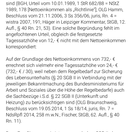
sind (BGH, Urteil vom 10.01.1989, 1 StR 682/88 = NStZ
1989, 178 [Nettoeinkommen als „Richtlinie“]; OLG Hamm,
Beschluss vom 21.11.2006, 3 Ss 356/06, juris, Rn. 4 =
wistra 2007, 191; Häger in Leipziger Kommentar, StGB, 12.
Aufl., § 40 Rn. 21, 53). Eine solche Begründung fehlt im
angefochtenen Urteil, obgleich die festgesetzte
Tagessatzhöhe von 12,- € nicht mit dem Nettoeinkommen
korrespondiert:
Auf der Grundlage des Nettoeinkommens von 732,- €
errechnet sich vielmehr eine Tagessatzhöhe von 24,- €
(732,- € / 30), weil neben dem Regelbedarf zur Sicherung
des Lebensunterhalts (§ 20 SGB II in Verbindung mit der
jeweiligen Bekanntmachung des Bundesministeriums für
Arbeit und Soziales über die Höhe der Regelbedarfe) auch
die Sachbezüge i.S.d. § 22 SGB II (Unterkunft und
Heizung) zu berücksichtigen sind (OLG Braunschweig,
Beschluss vom 19.05.2014, 1 Ss 18/14, juris, Rn. 7 =
NdsRpfl 2014, 258 m.w.N.; Fischer, StGB, 62. Aufl., § 40
Rn. 11).