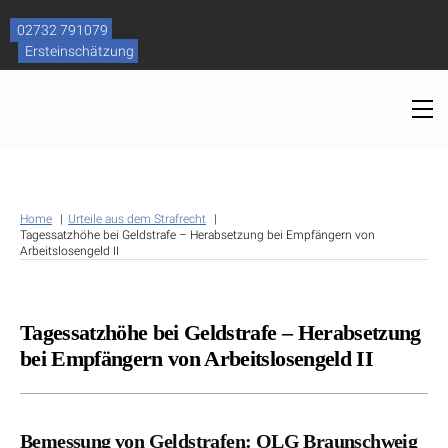
Skip
to
02732 791079
content
Ersteinschätzung
M
Home
Urteile aus dem Strafrecht
Tagessatzhöhe bei Geldstrafe – Herabsetzung bei Empfängern von
Arbeitslosengeld II
Tagessatzhöhe bei Geldstrafe – Herabsetzung
bei Empfängern von Arbeitslosengeld II
Bemessung von Geldstrafen: OLG Braunschweig