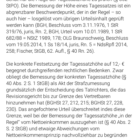
StPO). Die Bemessung der Höhe eines Tagessatzes ist ein
abgrenzbarer Beschwerdepunkt, der in der Regel – so
auch hier – losgelöst vom übrigen Urteilsinhalt geprüft
werden kann (BGH, Beschluss vom 3.11.1976, 1 StR
319/76, juris, Rn. 2, BGH, Urteil vom 10.01.1989, 1 StR
682/88 = NStZ 1989, 178; OLG Braunschweig, Beschluss
vom 19.05.2014, 1 Ss 18/14, juris, Rn. 5 = NdsRpfl 2014,
258; Fischer, StGB, 62. Aufl., § 40 Rn. 26).
Die konkrete Festsetzung der Tagessatzhöhe auf 12,- €
begegnet durchgreifenden rechtlichen Bedenken. Zwar
obliegt die Bemessung der konkreten Tagessatzhöhe (§
40 Abs. 2 S. 1 StGB) als Akt der Strafzumessung
grundsätzlich der Entscheidung des Tatrichters, die das
Revisionsgericht bis zur Grenze des Vertretbaren
hinzunehmen hat (BGHSt 27, 212, 215; BGHSt 27, 228,
230). Das angefochtene Urteil überschreitet indes diese
Grenze, weil bei der Bemessung der Tagessatzhöhe „in der
Regel“ vom Nettoeinkommen auszugehen ist (§ 40 Abs. 2
S. 2 StGB) und etwaige Abweichungen vom
Nettoeinkommensprinzip nachvollziehbar zu begründen