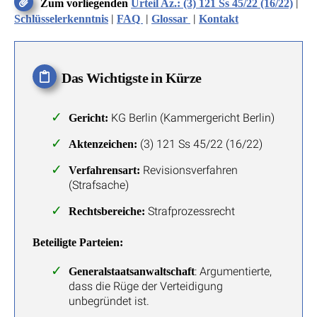
|
Zum vorliegenden
Urteil Az.: (3) 121 Ss 45/22 (16/22)
|
|
|
Schlüsselerkenntnis
FAQ
Glossar
Kontakt
Das Wichtigste in Kürze
KG Berlin (Kammergericht Berlin)
Gericht:
(3) 121 Ss 45/22 (16/22)
Aktenzeichen:
Revisionsverfahren
Verfahrensart:
(Strafsache)
Strafprozessrecht
Rechtsbereiche:
Beteiligte Parteien:
: Argumentierte,
Generalstaatsanwaltschaft
dass die Rüge der Verteidigung
unbegründet ist.