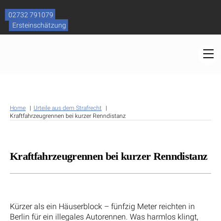
Skip
to
02732 791079
content
Ersteinschätzung
M
Home
Urteile aus dem Strafrecht
Kraftfahrzeugrennen bei kurzer Renndistanz
Kraftfahrzeugrennen bei kurzer Renndistanz
Kürzer als ein Häuserblock – fünfzig Meter reichten in
Berlin für ein illegales Autorennen. Was harmlos klingt,