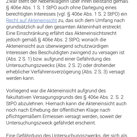
Zwar steht der Nebenklägerin über ihren Beistand gemäß
§ 406e Abs. 1 S. 1 StPO auch ohne Darlegung eines
berechtigten Interesses (vgl. § 406e Abs. 1 S. 2 StPO) ein
Recht auf Akteneinsicht
zu, das sich dem Umfang nach
grundsätzlich auf den gesamten Akteninhalt erstreckt.
Eine Einschränkung erfährt das Akteneinsichtsrecht
jedoch gemäß § 406e Abs. 2 StPO, wonach die
Akteneinsicht aus überwiegend schutzwürdigen
Interessen des Beschuldigten zwingend zu versagen ist
(Abs. 2 S. 1) bzw. aufgrund einer Gefährdung des
Untersuchungszwecks (Abs. 2 S. 2) oder drohender
erheblicher Verfahrensverzögerung (Abs. 2 S. 3) versagt
werden kann.
Vorliegend war die Akteneinsicht aufgrund des
fakultativen Versagungsgrunds des § 406e Abs. 2. S. 2
StPO abzulehnen. Hiernach kann die Akteneinsicht auch
noch nach Erhebung der öffentlichen Klage nach
pflichtgemäßem Ermessen versagt werden, soweit der
Untersuchungszweck gefährdet erscheint.
Eine Gefährdung des Untersuchungszwecks, der sich als