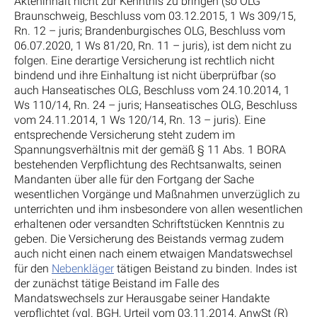
Akteninhalt nicht zur Kenntnis zu bringen (so OLG
Braunschweig, Beschluss vom 03.12.2015, 1 Ws 309/15,
Rn. 12 – juris; Brandenburgisches OLG, Beschluss vom
06.07.2020, 1 Ws 81/20, Rn. 11 – juris), ist dem nicht zu
folgen. Eine derartige Versicherung ist rechtlich nicht
bindend und ihre Einhaltung ist nicht überprüfbar (so
auch Hanseatisches OLG, Beschluss vom 24.10.2014, 1
Ws 110/14, Rn. 24 – juris; Hanseatisches OLG, Beschluss
vom 24.11.2014, 1 Ws 120/14, Rn. 13 – juris). Eine
entsprechende Versicherung steht zudem im
Spannungsverhältnis mit der gemäß § 11 Abs. 1 BORA
bestehenden Verpflichtung des Rechtsanwalts, seinen
Mandanten über alle für den Fortgang der Sache
wesentlichen Vorgänge und Maßnahmen unverzüglich zu
unterrichten und ihm insbesondere von allen wesentlichen
erhaltenen oder versandten Schriftstücken Kenntnis zu
geben. Die Versicherung des Beistands vermag zudem
auch nicht einen nach einem etwaigen Mandatswechsel
für den
Nebenkläger
tätigen Beistand zu binden. Indes ist
der zunächst tätige Beistand im Falle des
Mandatswechsels zur Herausgabe seiner Handakte
verpflichtet (vgl. BGH, Urteil vom 03.11.2014, AnwSt (R)