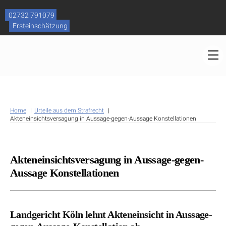
Skip
to
02732 791079
content
Ersteinschätzung
M
Home
Urteile aus dem Strafrecht
Akteneinsichtsversagung in Aussage-gegen-Aussage Konstellationen
Akteneinsichtsversagung in Aussage-gegen-
Aussage Konstellationen
Landgericht Köln lehnt Akteneinsicht in Aussage-