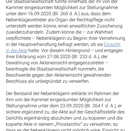
Die Staatsanwaltschaft führte innerhalb der ihr von der
Kammer eingeräumten Möglichkeit zur Stellungnahme
unter dem 16.09.2020 (Bl. 260 d. A.) aus, dass dem
Nebenklagevertreter als Organ der Rechtspflege nicht
unterstellt werden könne, einer anwaltlichen Zusicherung
zuwiderzuhandeln. Zudem könne die – zur Wahrheit
verpflichtete – Nebenklägerin zu Beginn ihrer Vernehmung
in der Hauptverhandlung befragt werden, ob sie
Einsicht
in die Akte
hatte. Vor diesem Hintergrund – und entgegen
ihrer Erklärung vom 27.08.2020 (Bl. 233 d. A.), der
Gewährung von Akteneinsicht entgegenzutreten –
beantragte die Staatsanwaltschaft nunmehr, die
Beschwerde gegen den Akteneinsicht gewährenden
Beschluss als unbegründet zu verwerfen.
Der Beistand der Nebenklägerin erklärte im Rahmen der
ihm von der Kammer eingeräumten Möglichkeit zur
Stellungnahme unter dem 23.09.2020 (Bl. 264 f. d. A.), er
sichere ergänzend zu, die Akte auf der Geschäftsstelle des
Gerichts eigenhändig abzuholen und zu kopieren und die
kopierte Akte in seinem „Privatarchiv“ zu verwahren, so
dass es der Nebenklägerin nicht möglich wäre, Einsicht zu