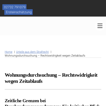
Skip
to
02732 791079
content
Ersteinschätzung
M
Home
Urteile aus dem Strafrecht
Wohnungsdurchsuchung – Rechtswidrigkeit wegen Zeitablaufs
Wohnungsdurchsuchung – Rechtswidrigkeit
wegen Zeitablaufs
Zeitliche Grenzen bei