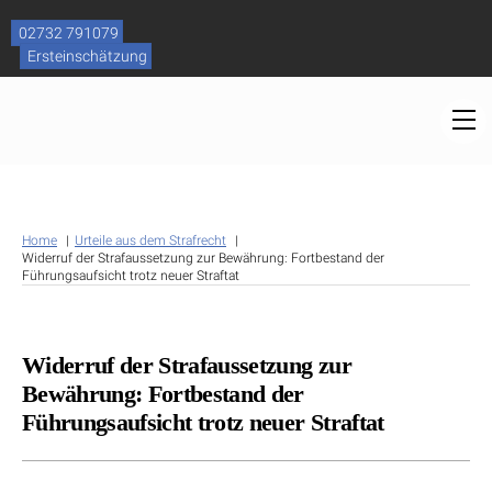
Skip
to
02732 791079
content
Ersteinschätzung
M
Home
Urteile aus dem Strafrecht
Widerruf der Strafaussetzung zur Bewährung: Fortbestand der
Führungsaufsicht trotz neuer Straftat
Widerruf der Strafaussetzung zur
Bewährung: Fortbestand der
Führungsaufsicht trotz neuer Straftat