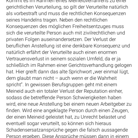
Kommt es im Rahmen eines Meineidverfahrens zu einer
gerichtlichen Verurteilung, so gilt der Verurteilte natürlich
als vorbestraft und muss die rechtlichen Konsequenzen
seines Handelns tragen. Neben den rechtlichen
Konsequenzen des möglichen Freiheitsentzuges muss
sich die verurteilte Person auch mit zivilrechtlichen und
privaten Folgen auseinandersetzen. Der Verlust der
beruflichen Anstellung ist eine denkbare Konsequenz und
natürlich erfährt der Verurteilte auch einen enormen
Vertrauensverlust in seinem sozialen Umfeld, da er ja
schließlich im Rahmen einer Gerichtsverhandlung gelogen
hat. Hier greift dann das alte Sprichwort „wer einmal lügt,
dem glaubt man nicht – auch wenn er die Wahrheit
spricht“. In gewissen Berufsgruppen geht mit einem
Meineid auch ein totaler Verlust der Reputation einher,
sodass die betreffende Person Schwierigkeiten haben
wird, eine neue Anstellung bei einem neuen Arbeitgeber zu
finden. Wird eine angeklagte Person durch einen Zeugen,
der einen Meineid geleistet hat, zu Unrecht belastet und
eventuell sogar verurteilt, so können sich hieraus
Schadensersatzansprüche gegen die falsch aussagende
Person ergeben. Diese Ansprüche müssen dann in einem