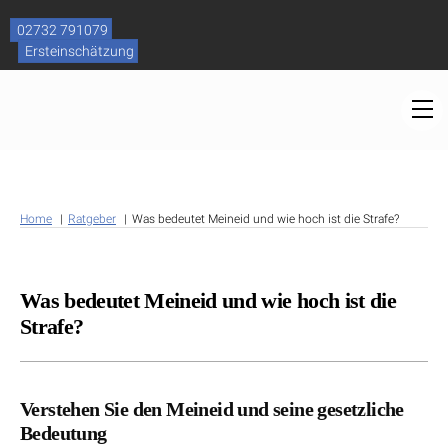
Skip
to
02732 791079
content
Ersteinschätzung
M
Home
Ratgeber
Was bedeutet Meineid und wie hoch ist die Strafe?
Was bedeutet Meineid und wie hoch ist die
Strafe?
Verstehen Sie den Meineid und seine gesetzliche
Bedeutung